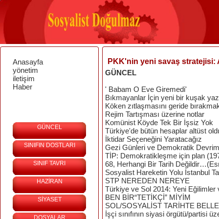
PKK'nin yeni savaş stratejisi:
Anasayfa
yönetim
GÜNCEL
iletişim
Haber
' Babam O Eve Giremedi'
Bıkmayanlar İçin yeni bir kuşak yaz
Köken zıtlaşmasını geride bırakma
Rejim Tartışması üzerine notlar
Komünist Köyde Tek Bir İşsiz Yok
GÜNCEL
Türkiye'de bütün hesaplar altüst old
İktidar Seçeneğini Yaratacağız
SINIFIN DOSTLARI
Gezi Günleri ve Demokratik Devri
TİP: Demokratikleşme için plan (19
SINIF TAVRI
68, Herhangi Bir Tarih Değildir…(Es
Sosyalist Hareketin Yolu İstanbul T
STP NEREDEN NEREYE
HAZİRAN
Türkiye ve Sol 2014: Yeni Eğilimler
BEN BİR“TETİKÇİ” MİYİM
SİYASET
SOL/SOSYALİST TARİHTE BELL
İşçi sınıfının siyasi örgütü/partisi üz
DOSYALAR