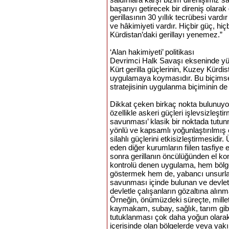
başarıyı getirecek bir direniş ola
gerillasının 30 yıllık tecrübesi var
ve hâkimiyeti vardır. Hiçbir güç, hiçb
Kürdistan’daki gerillayı yenemez.”
‘Alan hakimiyeti’ politikası
Devrimci Halk Savaşı ekseninde yürü
Kürt gerilla güçlerinin, Kuzey Kürdist
uygulamaya koymasıdır. Bu biçimsel d
stratejisinin uygulanma biçiminin de
Dikkat çeken birkaç nokta bulunuyor.
özellikle askeri güçleri işlevsizleşt
savunması’ klasik bir noktada tutunm
yönlü ve kapsamlı yoğunlaştırılmış 
silahlı güçlerini etkisizleştirmesidir
eden diğer kurumların fiilen tasfiye
sonra gerillanın öncülüğünden el k
kontrolü denen uygulama, hem bölge
göstermek hem de, yabancı unsurla
savunması içinde bulunan ve devleti
devletle çalışanların gözaltına alın
Örneğin, önümüzdeki süreçte, millet
kaymakam, subay, sağlık, tarım gibi 
tutuklanması çok daha yoğun olarak ö
içerisinde olan bölgelerde veya yakı