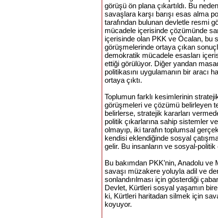
görüşü ön plana çıkartıldı. Bu nede
savaşlara karşı barışı esas alma p
tarafından bulunan devletle resmi g
mücadele içerisinde çözümünde sam
içerisinde olan PKK ve Öcalan, bu 
görüşmelerinde ortaya çıkan sonuçl
demokratik mücadele esasları içer
ettiği görülüyor. Diğer yandan mas
politikasını uygulamanın bir aracı h
ortaya çıktı.
Toplumun farklı kesimlerinin strateji
görüşmeleri ve çözümü belirleyen tem
belirlerse, stratejik kararları verme
politik çıkarlarına sahip sistemler ve
olmayıp, iki tarafın toplumsal gerçekl
kendisi eklendiğinde sosyal çatış
gelir. Bu insanların ve sosyal-politik
Bu bakımdan PKK’nin, Anadolu ve M
savaşı müzakere yoluyla adil ve de
sonlandırılması için gösterdiği çaban
Devlet, Kürtleri sosyal yaşamın bire
ki, Kürtleri haritadan silmek için sa
koyuyor.