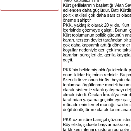
'Neo' kapitalizm mi?
Kürt
gerillalarının
başlattığı
‘Alan
Sa
edilenden
daha
güçlüdür
.
Batı
Kürdi
politik
etkileri
çok
daha
sarsıcı
olaca
öneme
sahiptir
PKK, yaklaşık olarak 20 yıldır,
Kürt
içerisinde çözmeye çalıştı. Bunun içi
Kürt
toplumunun
politik
gücünün ana 
kararı, tersten devlet tarafından bir
çok
daha
kapsamlı arttığı dönemler 
koşullar nedeniyle geri çekilme takti
kararları süreçleri de, gerilla kayıpl
geçti.
PKK’nin belirlemiş olduğu ideolojik p
onun iktidar biçiminin reddidir. Bu p
özerkliktir ve onun bir üst boyutu d
toplumsal örgütlenme modeli bakımı
olarak sistemle silahlı çatışmayı de
almak istedi. Öcalan İmralı’ya esir d
tarafından yaşama geçirilmeye çalış
mücadelenin temel mantığı, saldırı 
değil dönüştürme olarak tanımlanabi
PKK uzun süre barışçıl çözüm isted
Böylelikle, şiddete başvurmaksızın
farklı kesimlerini oluşturan gurupl