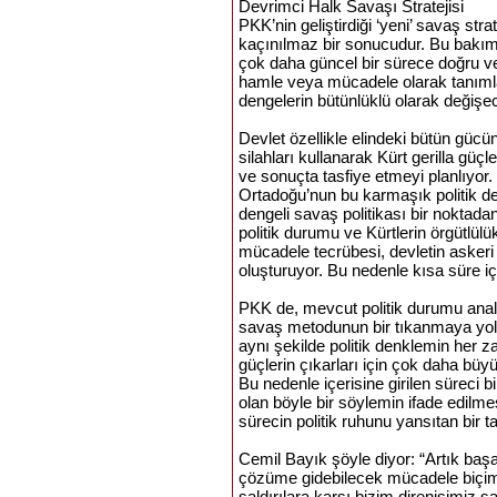
Devrimci Halk Savaşı Stratejisi
PKK’nin geliştirdiği ‘yeni’ savaş str
kaçınılmaz bir sonucudur. Bu bakımd
çok daha güncel bir sürece doğru ver
hamle veya mücadele olarak tanımlan
dengelerin bütünlüklü olarak değişec
Devlet özellikle elindeki bütün gücün
silahları kullanarak Kürt gerilla güçl
ve sonuçta tasfiye etmeyi planlıyor.
Ortadoğu’nun bu karmaşık politik den
dengeli savaş politikası bir noktada
politik durumu ve Kürtlerin örgütlülük
mücadele tecrübesi, devletin askeri
oluşturuyor. Bu nedenle kısa süre i
PKK de, mevcut politik durumu analiz
savaş metodunun bir tıkanmaya yol a
aynı şekilde politik denklemin her 
güçlerin çıkarları için çok daha büy
Bu nedenle içerisine girilen süreci bi
olan böyle bir söylemin ifade edilmesi
sürecin politik ruhunu yansıtan bir 
Cemil Bayık şöyle diyor: “Artık baş
çözüme gidebilecek mücadele biçi
saldırılara karşı bizim direnişimi