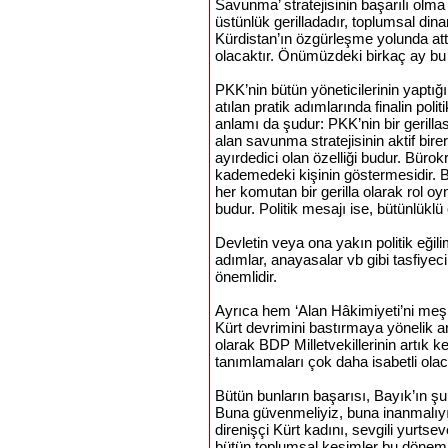
Savunma’ stratejisinin başarılı olma
üstünlük gerilladadır, toplumsal din
Kürdistan’ın özgürleşme yolunda attığ
olacaktır. Önümüzdeki birkaç ay bu
PKK’nin bütün yöneticilerinin yaptığ
atılan pratik adımlarında finalin poli
anlamı da şudur: PKK’nin bir gerilla
alan savunma stratejisinin aktif birer
ayırdedici olan özelliği budur. Büro
kademedeki kişinin göstermesidir. Bu
her komutan bir gerilla olarak rol o
budur. Politik mesajı ise, bütünlükl
Devletin veya ona yakın politik eğil
adımlar, anayasalar vb gibi tasfiyec
önemlidir.
Ayrıca hem ‘Alan Hâkimiyeti’ni meşr
Kürt devrimini bastırmaya yönelik a
olarak BDP Milletvekillerinin artık ken
tanımlamaları çok daha isabetli olac
Bütün bunların başarısı, Bayık’ın şu
Buna güvenmeliyiz, buna inanmalıyı
direnişçi Kürt kadını, sevgili yurtse
bütün toplumsal kesimler bu dönem d