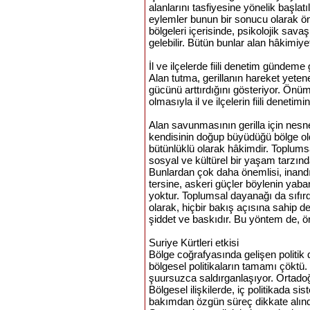
alanlarını tasfiyesine yönelik başlat
eylemler bunun bir sonucu olarak ön
bölgeleri içerisinde, psikolojik sa
gelebilir. Bütün bunlar alan hâkimiyet
İl ve ilçelerde fiili denetim gündeme 
Alan tutma, gerillanın hareket yete
gücünü arttırdığını gösteriyor. Önüm
olmasıyla il ve ilçelerin fiili deneti
Alan savunmasının gerilla için nesne
kendisinin doğup büyüdüğü bölge oldu
bütünlüklü olarak hâkimdir. Toplums
sosyal ve kültürel bir yaşam tarzınd
Bunlardan çok daha önemlisi, inandık
tersine, askeri güçler böylenin yaba
yoktur. Toplumsal dayanağı da sıfırdı
olarak, hiçbir bakış açısına sahip değ
şiddet ve baskıdır. Bu yöntem de, ör
Suriye Kürtleri etkisi
Bölge coğrafyasında gelişen politik d
bölgesel politikaların tamamı çöktü. 
şuursuzca saldırganlaşıyor. Ortadoğ
Bölgesel ilişkilerde, iç politikada si
bakımdan özgün süreç dikkate alındığ