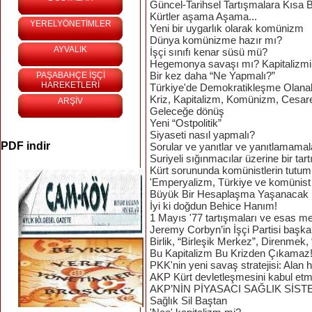
Güncel-Tarihsel Tartışmalara Kısa B
Kürtler aşama Aşama...
YERELYÖNETİMLER
Yeni bir uygarlık olarak komünizm
Dünya komünizme hazır mı?
AYVALIK
İşçi sınıfı kenar süsü mü?
Hegemonya savaşı mı? Kapitalizmin
Bir kez daha “Ne Yapmalı?”
PAŞABAHÇE İŞÇİ
HAREKETLERİ
Türkiye'de Demokratikleşme Olanak
Kriz, Kapitalizm, Komünizm, Cesar
ARŞİV
Geleceğe dönüş
Yeni “Ostpolitik”
Siyaseti nasıl yapmalı?
PDF indir
Sorular ve yanıtlar ve yanıtlamamal
Suriyeli sığınmacılar üzerine bir tar
Kürt sorununda komünistlerin tutu
'Emperyalizm, Türkiye ve komünist h
Büyük Bir Hesaplaşma Yaşanacak
İyi ki doğdun Behice Hanım!
1 Mayıs '77 tartışmaları ve esas m
Jeremy Corbyn’in İşçi Partisi başk
Birlik, “Birleşik Merkez”, Direnmek,
Bu Kapitalizm Bu Krizden Çıkamaz
PKK'nin yeni savaş stratejisi: Alan 
AKP Kürt devletleşmesini kabul etm
AKP’NİN PİYASACI SAĞLIK SİST
Sağlık Sil Baştan