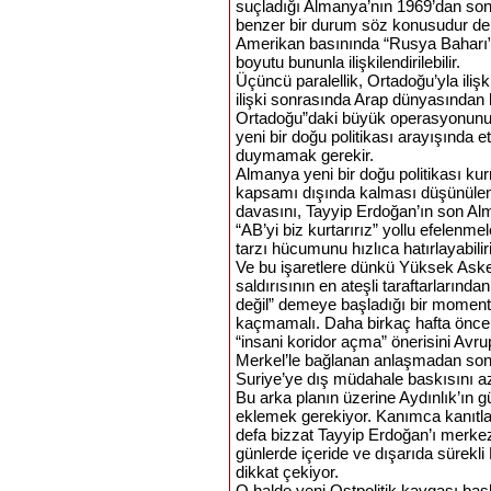
suçladığı Almanya’nın 1969’dan son
benzer bir durum söz konusudur deni
Amerikan basınında “Rusya Baharı”
boyutu bununla ilişkilendirilebilir.
Üçüncü paralellik, Ortadoğu’yla ilişkil
ilişki sonrasında Arap dünyasından 
Ortadoğu”daki büyük operasyonunun
yeni bir doğu politikası arayışında
duymamak gerekir.
Almanya yeni bir doğu politikası k
kapsamı dışında kalması düşünüleme
davasını, Tayyip Erdoğan’ın son Al
“AB’yi biz kurtarırız” yollu efelenmel
tarzı hücumunu hızlıca hatırlayabilir
Ve bu işaretlere dünkü Yüksek Askeri
saldırısının en ateşli taraftarların
değil” demeye başladığı bir momentt
kaçmamalı. Daha birkaç hafta önce Ir
“insani koridor açma” önerisini Avr
Merkel’le bağlanan anlaşmadan son
Suriye’ye dış müdahale baskısını az
Bu arka planın üzerine Aydınlık’ın g
eklemek gerekiyor. Kanımca kanıtla
defa bizzat Tayyip Erdoğan’ı merke
günlerde içeride ve dışarıda sürekl
dikkat çekiyor.
O halde yeni Ostpolitik kavgası baş