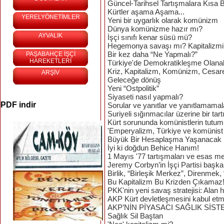
Güncel-Tarihsel Tartışmalara Kısa B
Kürtler aşama Aşama...
YERELYÖNETİMLER
Yeni bir uygarlık olarak komünizm
Dünya komünizme hazır mı?
AYVALIK
İşçi sınıfı kenar süsü mü?
Hegemonya savaşı mı? Kapitalizmin
Bir kez daha “Ne Yapmalı?”
PAŞABAHÇE İŞÇİ
HAREKETLERİ
Türkiye'de Demokratikleşme Olanak
Kriz, Kapitalizm, Komünizm, Cesar
ARŞİV
Geleceğe dönüş
Yeni “Ostpolitik”
Siyaseti nasıl yapmalı?
PDF indir
Sorular ve yanıtlar ve yanıtlamamal
Suriyeli sığınmacılar üzerine bir tar
Kürt sorununda komünistlerin tutu
'Emperyalizm, Türkiye ve komünist h
Büyük Bir Hesaplaşma Yaşanacak
İyi ki doğdun Behice Hanım!
1 Mayıs '77 tartışmaları ve esas m
Jeremy Corbyn’in İşçi Partisi başk
Birlik, “Birleşik Merkez”, Direnmek,
Bu Kapitalizm Bu Krizden Çıkamaz
PKK'nin yeni savaş stratejisi: Alan 
AKP Kürt devletleşmesini kabul etm
AKP’NİN PİYASACI SAĞLIK SİST
Sağlık Sil Baştan