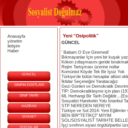
Yeni “Ostpolitik”
Anasayfa
yönetim
GÜNCEL
iletişim
Haber
' Babam O Eve Giremedi'
Bıkmayanlar İçin yeni bir kuşak yaz
Köken zıtlaşmasını geride bırakma
Rejim Tartışması üzerine notlar
Komünist Köyde Tek Bir İşsiz Yok
GÜNCEL
Türkiye'de bütün hesaplar altüst old
İktidar Seçeneğini Yaratacağız
SINIFIN DOSTLARI
Gezi Günleri ve Demokratik Devri
TİP: Demokratikleşme için plan (19
SINIF TAVRI
68, Herhangi Bir Tarih Değildir…(Es
Sosyalist Hareketin Yolu İstanbul T
STP NEREDEN NEREYE
HAZİRAN
Türkiye ve Sol 2014: Yeni Eğilimler
BEN BİR“TETİKÇİ” MİYİM
SİYASET
SOL/SOSYALİST TARİHTE BELL
İşçi sınıfının siyasi örgütü/partisi üz
DOSYALAR