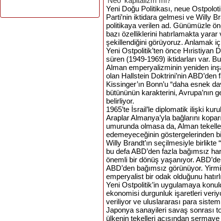
'Neo' kapitalizm mi?
Yeni
Doğu
Politikası
,
neue
Ostpolot
Parti’nin
iktidara
gelmesi
ve
Willy
Br
politikaya
verilen
ad.
Günümüzle
ön
bazı
özelliklerini
hatırlamakta
yarar
şekillendiğini
görüyoruz
.
Anlamak
iç
Yeni
Ostpolitik’ten önce Hıristiyan 
süren (1949-1969) iktidarları
var
. Bu
Alman emperyalizminin yeniden inşa
olan Hallstein Doktrini’nin ABD’den
Kissinger’ın Bonn’u “daha esnek da
bütününün karakterini, Avrupa’nın ge
belirliyor.
1965’te İsrail’le diplomatik ilişki k
Araplar Almanya’yla bağlarını koparı
umurunda olmasa da, Alman tekelleri
edemeyeceğinin göstergelerinden
b
Willy Brandt’ın seçilmesiyle birlikte 
bu defa ABD’den fazla bağımsız har
önemli bir dönüş yaşanıyor. ABD’d
ABD’den bağımsız görünüyor. Yirmi y
emperyalist bir odak olduğunu hatırl
Yeni Ostpolitik’in uygulamaya konul
ekonomisi durgunluk işaretleri veriyo
veriliyor ve uluslararası para sistem
Japonya sanayileri savaş sonrası top
ülkenin tekelleri açısından sermaye i