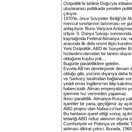
Ostpolitik’le birlikte Doğu’yla irtib
uluslararası politikada yeniden polit
çıkıyor.
1970’te, önce Sovyetler Birliği’yle
mevcut sınırlarının tanınması ve gü
anlaşılıyor. Bunu Varşova Anlaşmas
izliyor. II. Dünya Savaşı sonrasında 
kaynağında Federal Almanya var, ort
arasında ilk defa resmi ilişki kuru
Yeni Ostpolitik, ABD ile Sovyetler 
hızlandırıcılarından bir tanesi oluyo
olduğuna kuşku yok…
Bugünle paralelliklere gelelim.
Evvela AB’nin derinleşerek devam e
olduğu gibi, yüzünü dışarıya daha fa
ve Sarkozy tarafından bağlanan son
yeddi emini İngiltere’nin itilip kakı
habercisidir. Alman emperyalizmi ye
işlemine hız vermeden yapamaz.
İkinci paralellik, Almanya-Rusya yakı
işaretler bir yana, geçtiğimiz ay açı
ABD projesi olan Nabucco’nun harital
Bu haritanın işaret ettiği sonuç açı
tedariği ABD nüfuz alanının dışına 
Cumhuriyeti ve Polonya ve elbette Tü
atılması dikkat çekici. Burada, 1960