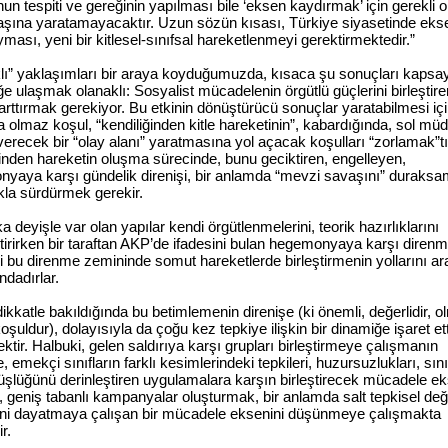
un tespiti ve gereğinin yapılması bile ‘eksen kaydırmak’ için gerekli 
aşına yaratamayacaktır. Uzun sözün kısası, Türkiye siyasetinde eks
ması, yeni bir kitlesel-sınıfsal hareketlenmeyi gerektirmektedir.”
klı” yaklaşımları bir araya koyduğumuzda, kısaca şu sonuçları kapsay
ğe ulaşmak olanaklı: Sosyalist mücadelenin örgütlü güçlerini birleştire
 arttırmak gerekiyor. Bu etkinin dönüştürücü sonuçlar yaratabilmesi iç
 olmaz koşul, “kendiliğinden kitle hareketinin”, kabardığında, sol mü
verecek bir “olay alanı” yaratmasına yol açacak koşulları “zorlamak”tı
ğinden hareketin oluşma sürecinde, bunu geciktiren, engelleyen,
yaya karşı gündelik direnişi, bir anlamda “mevzi savaşını” duraks
ıkla sürdürmek gerekir.
a deyişle var olan yapılar kendi örgütlenmelerini, teorik hazırlıklarını
ştirirken bir taraftan AKP’de ifadesini bulan hegemonyaya karşı diren
ni bu direnme zemininde somut hareketlerde birleştirmenin yollarını 
dadırlar.
ikkatle bakıldığında bu betimlemenin direnişe (ki önemli, değerlidir, 
şuldur), dolayısıyla da çoğu kez tepkiye ilişkin bir dinamiğe işaret ett
ktir. Halbuki, gelen saldırıya karşı grupları birleştirmeye çalışmanın
, emekçi sınıfların farklı kesimlerindeki tepkileri, huzursuzlukları, sını
şlüğünü derinleştiren uygulamalara karşın birleştirecek mücadele ek
 geniş tabanlı kampanyalar oluşturmak, bir anlamda salt tepkisel deği
rini dayatmaya çalışan bir mücadele eksenini düşünmeye çalışmakta
r.