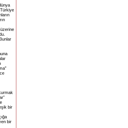
dünya
Türkiye
nların
rın
üzerine
du
.
Bunlar
nuna
lar
n
ma”
ce
 kurmak
ar"
e
leşik
bir
çığa
eyen
bir