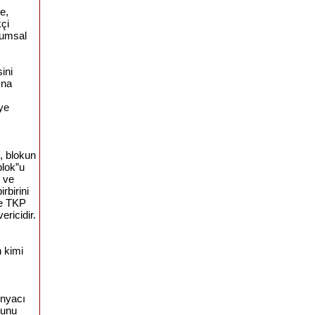
e,
kçi
lumsal
ini
ına
eye
ı, blokun
blok”u
t ve
rbirini
ve TKP
ericidir.
 kimi
onyacı
bunu