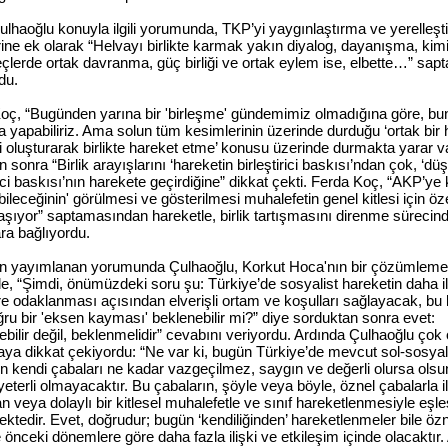
ulhaoğlu konuyla ilgili yorumunda, TKP’yi yaygınlaştırma
ve
yerelleşt
rine ek
olarak
“Helvayı
birlikte
karmak yakın diyalog, dayanışma, kimi 
çlerde
ortak
davranma, güç birliği
ve
ortak
eylem ise, elbette…” sap
du.
oç, “Bugünden yarına bir 'birleşme' gündemimiz olmadığına göre, bu
a yapabiliriz. Ama solun tüm kesimlerinin üzerinde durduğu ‘ortak bir 
 oluşturarak birlikte hareket etme’ konusu üzerinde durmakta yarar va
 sonra “Birlik arayışlarını ‘hareketin birleştirici baskısı’ndan çok, ‘d
rici baskısı’nın harekete geçirdiğine” dikkat çekti. Ferda Koç, “AKP’ye 
ebileceğinin' görülmesi ve gösterilmesi muhalefetin genel kitlesi için öze
aşıyor” saptamasından hareketle, birlik tartışmasını direnme sürecin
ara bağlıyordu.
n yayımlanan yorumunda Çulhaoğlu, Korkut Hoca'nın bir çözümlem
le, “Şimdi, önümüzdeki soru şu: Türkiye’de sosyalist hareketin daha il
re odaklanması açısından elverişli ortam ve koşulları sağlayacak, bu
ğru bir 'eksen kayması' beklenebilir mi?” diye sorduktan sonra evet:
ebilir değil, beklenmelidir” cevabını veriyordu. Ardında Çulhaoğlu çok
taya dikkat çekiyordu: “Ne var ki, bugün Türkiye’de mevcut sol-sosyal
in kendi çabaları ne kadar vazgeçilmez, saygın ve değerli olursa olsu
eterli olmayacaktır. Bu çabaların, şöyle veya böyle, öznel çabalarla il
n veya dolaylı bir kitlesel muhalefetle ve sınıf hareketlenmesiyle eşl
ktedir. Evet, doğrudur; bugün ‘kendiliğinden’ hareketlenmeler bile öz
 önceki dönemlere göre daha fazla ilişki ve etkileşim içinde olacaktır