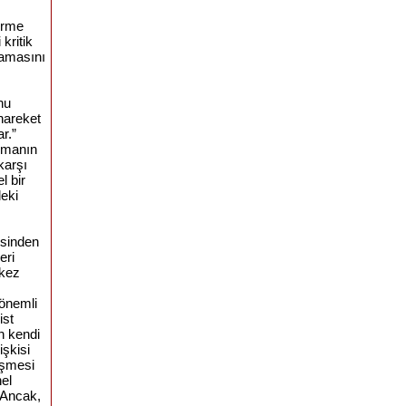
irme
kritik
tamasını
nu
hareket
r.”
üşmanın
karşı
l bir
deki
esinden
eri
 kez
 önemli
ist
n kendi
işkisi
eşmesi
nel
. Ancak,