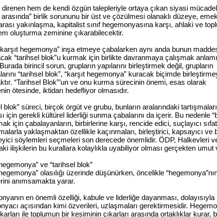
direnen hem de kendi özgün talepleriyle ortaya çıkan siyasi mücadel
r arasında” birlik sorununu bir üst ve çözülmesi olanaklı düzeye, eme
r arası yakınlaşma, kapitalist sınıf hegemonyasına karşı, ahlaki ve top
lem oluşturma zeminine çıkarabilecektir.
 “karşıt hegemonya” inşa etmeye çabalarken aynı anda bunun maddes
acak “tarihsel blok”u kurmak için birlikte davranmaya çalışmak anlam
 Burada birincil sorun, grupların yapılarını birleştirmek değil, grupların
larını “tarihsel blok”, “karşıt hegemonya” kuracak biçimde birleştirm
ktır. “Tarihsel Blok”’un ve onu kurma sürecinin önemi, esas olarak
in ötesinde, iktidarı hedefliyor olmasıdır.
l blok” süreci, birçok örgüt ve grubu, bunların aralarındaki tartışmalar
 için gerekli kültürel liderliği sunma çabalarını da içerir. Bu nedenle “
ak için çabalayanların, birbirlerine karşı, rencide edici, suçlayıcı sıfa
alarla yaklaşmaktan özellikle kaçınmaları, birleştirici, kapsayıcı ve bi
eyici söylemleri seçmeleri son derecede önemlidir. ÖDP, Halkevleri 
ki ilişkilerin bu kurallara kolaylıkla uyabiliyor olması gerçekten umut v
 hegemonya” ve “tarihsel blok”
 hegemonya” olasılığı üzerinde düşünürken, öncelikle “hegemonya”nın
lerini anımsamakta yarar.
yanın en önemli özelliği, kabule ve liderliğe dayanması, dolayısıyla
yacı açısından kimi özverileri, uzlaşmaları gerektirmesidir. Hegem
karları ile toplumun bir kesiminin çıkarları arasında ortaklıklar kurar, 