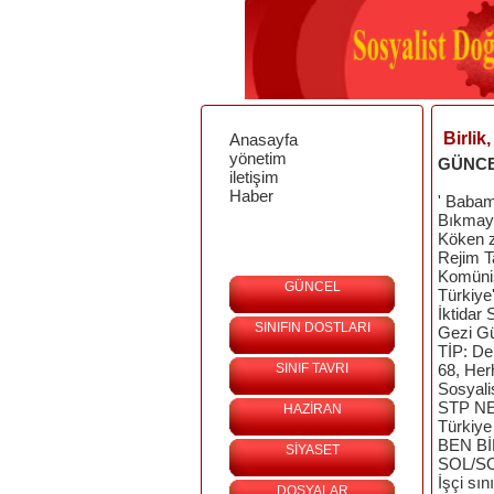
Birlik
Anasayfa
yönetim
GÜNC
iletişim
Haber
' Babam
Bıkmaya
Köken z
Rejim T
Komünis
GÜNCEL
Türkiye
İktidar
SINIFIN DOSTLARI
Gezi Gü
TİP: De
SINIF TAVRI
68, Her
Sosyali
STP N
HAZİRAN
Türkiye
BEN Bİ
SİYASET
SOL/S
İşçi sın
DOSYALAR