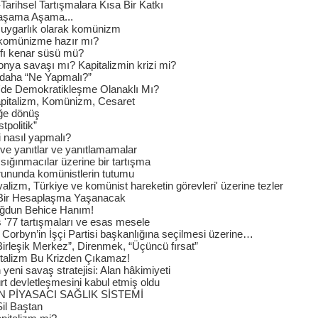
Tarihsel Tartışmalara Kısa Bir Katkı
 aşama Aşama...
r uygarlık olarak komünizm
komünizme hazır mı?
nıfı kenar süsü mü?
ya savaşı mı? Kapitalizmin krizi mi?
 daha “Ne Yapmalı?”
'de Demokratikleşme Olanaklı Mı?
apitalizm, Komünizm, Cesaret
ğe dönüş
tpolitik”
i nasıl yapmalı?
 ve yanıtlar ve yanıtlamamalar
 sığınmacılar üzerine bir tartışma
rununda komünistlerin tutumu
alizm, Türkiye ve komünist hareketin görevleri' üzerine tezler
Bir Hesaplaşma Yaşanacak
doğdun Behice Hanım!
 '77 tartışmaları ve esas mesele
Corbyn’in İşçi Partisi başkanlığına seçilmesi üzerine…
“Birleşik Merkez”, Direnmek, “Üçüncü fırsat”
talizm Bu Krizden Çıkamaz!
yeni savaş stratejisi: Alan hâkimiyeti
t devletleşmesini kabul etmiş oldu
N PİYASACI SAĞLIK SİSTEMİ
Sil Baştan