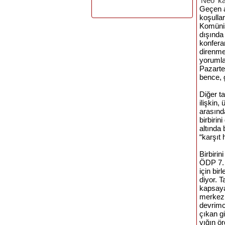
'Neo' k
Geçen
koşullar
Komüni
dışında
konfera
direnme
yorumla
Pazarte
bence
,
Diğer t
ilişkin
, 
arasınd
birbiri
altında
“karşıt
Birbiri
ÖDP
7.
için bir
diyor. T
kapsay
merkez,
devrimci
çıkan g
yığın ö