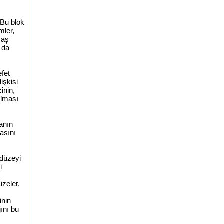
 Bu blok
mler,
vaş
a da
efet
işkisi
inin,
olması
yanın
asını
 düzeyi
i
,
üzeler,
inin
ğını bu