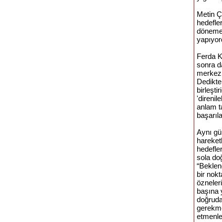
Metin Ç
hedefle
döneme
yapıyor
Ferda K
sonra d
merkezi
Dedikten
birleşti
'direnil
anlam t
başarıl
Aynı gü
hareket
hedefle
sola do
“Beklen
bir nok
özneler
başına y
doğruda
gerekme
etmenle