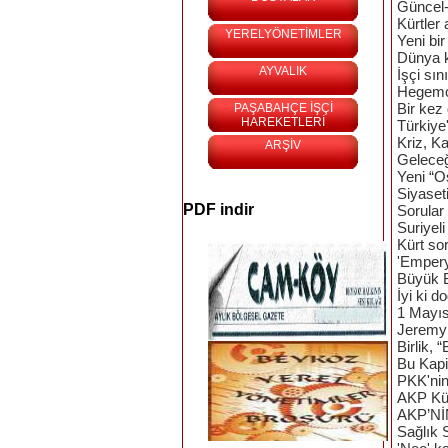
Güncel-
Kürtler
YERELYÖNETİMLER
Yeni bi
Dünya 
AYVALIK
İşçi sı
Hegemon
Bir kez
PAŞABAHÇE İŞÇİ
HAREKETLERİ
Türkiye
Kriz, K
ARŞİV
Gelece
Yeni “Os
Siyaset
PDF indir
Sorular
Suriyeli
Kürt so
'Empery
Büyük 
İyi ki 
1 Mayıs
Jeremy 
Birlik, 
Bu Kapi
PKK'nin 
AKP Kür
AKP’Nİ
Sağlık 