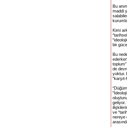
Bu anım
maddi y
salabile
kurumla
Kimi ar
“tarihs
“ideoloj
bir güc
Bu neden
ederken,
toplum” 
de devr
yoktur. 
“karşıt
“Düğüm 
“İdeoloj
oluştur
geliyor.
ilişkile
ve “tar
nereye 
arasında