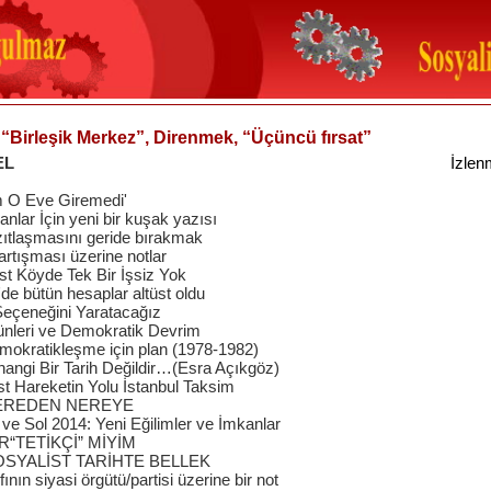
, “Birleşik Merkez”, Direnmek, “Üçüncü fırsat”
EL
İzlen
 O Eve Giremedi'
nlar İçin yeni bir kuşak yazısı
ıtlaşmasını geride bırakmak
artışması üzerine notlar
t Köyde Tek Bir İşsiz Yok
'de bütün hesaplar altüst oldu
 Seçeneğini Yaratacağız
nleri ve Demokratik Devrim
mokratikleşme için plan (1978-1982)
hangi Bir Tarih Değildir…(Esra Açıkgöz)
st Hareketin Yolu İstanbul Taksim
EREDEN NEREYE
 ve Sol 2014: Yeni Eğilimler ve İmkanlar
R“TETİKÇİ” MİYİM
OSYALİST TARİHTE BELLEK
ıfının siyasi örgütü/partisi üzerine bir not