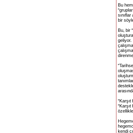
Bu hem 
“grupla
sınıfla
bir söy
Bu, bir
oluştur
geliyor.
çalışma
çalışma
direnmen
“Tarihse
oluşması
oluşturm
tanımlam
destekl
arasında
“Karşıt
“Karşıt
özellik
Hegemon
hegemon
kendi çı