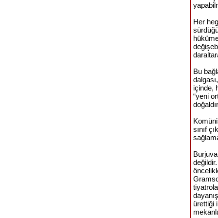
yapabilm
Her heg
sürdüğü 
hükümet
değişebi
daraltar
Bu bağl
dalgası
içinde,
“yeni or
doğaldır
Komünist
sınıf ç
sağlama
Burjuva 
değildir
öncelikl
Gramsci
tiyatrol
dayanış
ürettiği
mekanla