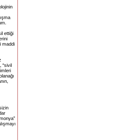
lojinin
anışma
rum.
 ettiği
rini
ni maddi
z
 “sivil
imleri
olanağı
anın,
sizin
dar
gemonya”
alışmayı