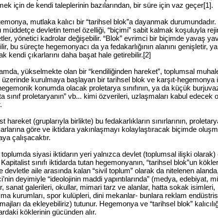
ek için de kendi taleplerinin bazılarından, bir süre için vaz geçer[1].
emonya, mutlaka kalıcı bir “tarihsel blok”a dayanmak durumundadır.
müddetçe devletin temel özelliği, “biçimi” sabit kalmak koşuluyla reji
ler, yönetici kadrolar değişebilir. “Blok” evrimci bir biçimde yavaş ya
lir, bu süreçte hegemonyacı da ya fedakarlığının alanını genişletir, y
ak kendi çıkarlarını daha başat hale getirebilir.[2]
amda, yükselmekte olan bir “kendiliğinden hareket”, toplumsal muhal
, üzerinde kurulmaya başlayan bir tarihsel blok ve karşıt-hegemonya il
 hegemonik konumda olacak proletarya sınıfının, ya da küçük burjuvaz
ta sınıf proletaryanın” vb... kimi özverileri, uzlaşmaları kabul edecek 
.
 hareket (gruplarıyla birlikte) bu fedakarlıkların sınırlarının, proletar
ıkarlarına göre ve iktidara yakınlaşmayı kolaylaştıracak biçimde oluşm
ya çalışacaktır.
toplumda siyasi iktidarın yeri yalnızca devlet (toplumsal ilişki olarak)
. Kapitalist sınıfı iktidarda tutan hegemonyanın, “tarihsel blok”un kökler
e devletle aile arasında kalan “sivil toplum” olarak da nitelenen alanda
’nin deyimiyle “ideolojinin maddi yapıntılarında” (medya, edebiyat, m
ar, sanat galerileri, okullar, mimari tarz ve alanlar, hatta sokak isimleri,
ma kurumları, spor kulüpleri, dini mekanlar- bunlara reklam endüstris
 imajları da ekleyebiliriz) tutunur. Hegemonya ve “tarihsel blok” kalıcılı
rdaki köklerinin gücünden alır.