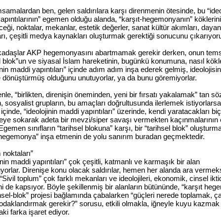
samalardan ben, gelen saldırılara karşı direnmenin ötesinde, bu “ideo
apıntılarının” egemen olduğu alanda, “karşıt-hegemonyanın” köklerini
ceği, noktalar, mekanlar, estetik değerler, sanat kültür akımları, day
rı, çeşitli medya kaynakları oluşturmak gerektiği sonucunu çıkarıyo
kadaşlar AKP hegemonyasını abartmamak gerekir derken, onun temsil
el blok”un ve siyasal İslam hareketinin, bugünkü konumuna, nasıl kökle
inin maddi yapıntıları” içinde adım adım inşa ederek gelmiş, ideolojisi
e dönüştürmüş olduğunu unutuyorlar, ya da bunu göremiyorlar.
le, “birlikten, direnişin öneminden, yeni bir fırsatı yakalamak” tan sö
 sosyalist grupların, bu amaçları doğrultusunda ilerlemek istiyorlarsa,
içinde, “ideolojinin maddi yapıntıları” üzerinde, kendi yaratacakları biç
eye sokarak adeta bir mevzi/siper savaşı vermekten kaçınmalarının 
Egemen sınıfların “tarihsel blokuna” karşı, bir “tarihsel blok” oluşturm
-hegemonya” inşa etmenin de yolu sanırım buradan geçmektedir.
noktaları”
inin maddi yapıntıları” çok çeşitli, katmanlı ve karmaşık bir alan
uyorlar. Direnişe konu olacak saldırılar, hemen her alanda ara vermek
 “Sivil toplum” çok farklı mekanları ve ideolojileri, ekonomik, cinsel ikti
rini de kapsıyor. Böyle şekillenmiş bir alanların bütününde, “karşıt he
ihsel-blok” projesi bağlamında çabalarken “güçleri nerede toplamak, ç
odaklandırmak gerekir?” sorusu, etkili olmakla, iğneyle kuyu kazmak
ki farka işaret ediyor.