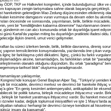
apitalizm mi?
ay
ÖDP
,
TKP
ve
Halkevleri
kongreleri
,
içinde
bulunduğumuz
ülke
ve
ını
kapsayan
zengin
tartışmalara
sahne
olarak
başarıyla
gerçekleşti
.
st
hareketinin
geleneğinin
Mao
Zedung
düşüncesinden
etkilenmiş
ola
kalan
kesimine
damgasını
vuran
vurmaya
da
devam
eden
bu
akımla
nsları
öncesinde
ve
sonrasında
,
yayımlanan
,
birlik
,
birlikte
mücadele
,
nin
,
yeni
bir
“kendiliğinden
kabarma
dönemine”
hazırlanmanın
önemi
r
,
gündemin
en can
alıcı
konusunda
ortak
bir
duyarlılığa
işaret
ediyor
si
günü
Kartal’da
yapılan
miting
bu
duyarlılığın
pratikteki
ifadesi
oldu
.
geleceğe
ilişkin
önemli
,
umut
verici
gelişmeler
.
araftan
bu
süreci izlerken bende,
birlik
,
birlikte
davranma, direniş soru
üç yapının temsilcilerinin konuşmalarında, yazılarında öne çıkan vurgu
a ilginç
bir
farklılaşma çekti dikkatimi. İlginç, çünkü
bu
farklı vurguları
ni dışlamadığını aksine, tamamladığını,
bu
farklılıkları
ortak
bir
“paradig
 birleştirmenin olanaklı olduğunu düşündüm. Bu
ortak
“paradigma”
ben
 hegemonya-tarihsel blok” oluşturma paradigmasıdır.
ni tamamlayan yaklaşımlar,
 Kongresi’nde konuşan Genel Başkan Alper Taş, "Türkiye'yi yeniden
leşik
bir
mücadele
, devrimci merkez
ve
devrimci
bir
harekete ihtiyaç v
aş’a göre "En geniş kesimleri antiemperyalist, antikapitalist
bir
eksend
abilecek
bir
politik tutuma, birleşik mücadeleye ihtiyacımız vardır. Bir
 birleşik
bir
hareket yaratmaya ihtiyacımız vardır. Bu hareket mevcut
 özneler kadar, değişik toplumsal inisiyatifleri
ve
işte 1 Mayıs'larda a
idişattan rahatsız herhangi
bir
devrimci özneye kendisini ait hissetm
rgütsüz insanı
da
kapsamalı”.