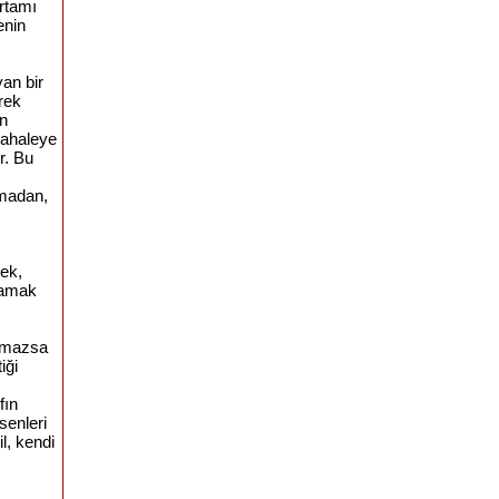
ortamı
enin
an bir
rek
in
dahaleye
r. Bu
amadan,
mek,
aramak
olmazsa
iği
fın
senleri
l, kendi