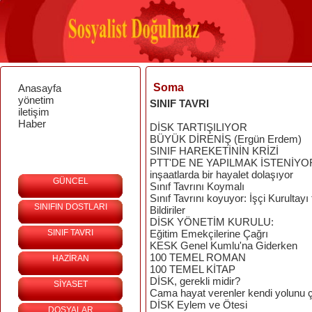
Soma
Anasayfa
yönetim
SINIF TAVRI
iletişim
Haber
DİSK TARTIŞILIYOR
BÜYÜK DİRENİŞ (Ergün Erdem)
SINIF HAREKETİNİN KRİZİ
PTT'DE NE YAPILMAK İSTENİYO
inşaatlarda bir hayalet dolaşıyor
GÜNCEL
Sınıf Tavrını Koymalı
Sınıf Tavrını koyuyor: İşçi Kurultayı
SINIFIN DOSTLARI
Bildiriler
DİSK YÖNETİM KURULU:
SINIF TAVRI
Eğitim Emekçilerine Çağrı
KESK Genel Kumlu'na Giderken
100 TEMEL ROMAN
HAZİRAN
100 TEMEL KİTAP
DİSK, gerekli midir?
SİYASET
Cama hayat verenler kendi yolunu ç
DİSK Eylem ve Ötesi
DOSYALAR