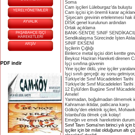
Soma
Cam işçileri Lüleburgaz’da buluştu
YERELYÖNETİMLER
Cam işçisi için önemli karar açıklan
‘Şişecam grevinin ertelenmesi hak ih
AYVALIK
DİSK genel kurulunun ardından
Ortak açıklama
BANK-SEN'DE SINIF SENDİKACI
PAŞABAHÇE İŞÇİ
HAREKETLERİ
Sendikalaşma Sürecinde İşten Atıla
SINIF EKSENİ
ARŞİV
İşçilerin Çığlığı
Binlerce metal işçisi dört kentte grev
Beykoz Haziran Hareketi direnen Cam 
PDF indir
İşçi sınıfına güvenin
Yine işçiler öldü, yine işçiler yaralan
İşçi sınıfı gerçeği: ay sonu gelmiyor, 
Türkiye'de Sınıf Mücadeleleri Tarihi
Türkiye'de Sınıf Mücadeleleri Tarihi 1
12 Eylül'den Bugüne Sınıf Mücadele
Amele!
Yanmadan, boğulmadan ölmemek iç
Kahraman iktidar, patlıcana karşı
Gölköy’den elektrik işçileri, Mohawk 
İstanbul’da ölmek çok kolay!
Emeğin ve emek hareketinin durum
Sınıf
Tavrı
Soma'nın
birinci
yılı
için
b
işçiler
için
bir
milat
olduğunun
altı
çi