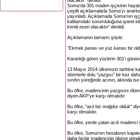
olacaktır
"
denildi
.
Soma'da
301
maden
işçisinin
hayat
çeşitli
açıklamalarla
Soma'yı
anark
yayınladı
.
Açıklamada
Soma'nın
işç
katliamdaki
sorumluluğuna
işaret
ed
kendi
eseri
olacaktır
"
denildi
.
Açıklamanın
tamamı
şöyle
:
"
Ekmek
parası
ve
yüz
karası
bir
ol
Karanlığı
gören
yüzlerin
301’i
günün
13
Mayıs
2014
ülkemizin
tarihine
ka
ölümlerle
dolu
“yazgısı”
bir
kez
dah
sınıfın
yüreğinde
acının
,
aklında
ise
Bu öfke, madencinin yazgısını ölüml
diyen AKP’ye karşı olmalıdır.
Bu öfke, “asıl biz mağdur olduk” di
karşı olmalıdır.
Bu öfke, yerde yatan acılı madenci 
Bu öfke, Soma’nın hesabının kapatıl
daha hiçbir madencinin ölüme gönd