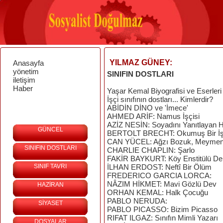
YILMAZ GÜNEY:
Anasayfa
yönetim
SINIFIN DOSTLARI
iletişim
Haber
Yaşar Kemal Biyografisi ve Eserleri
İşçi sınıfının dostları... Kimlerdir?
ABİDİN DİNO ve 'İmece'
AHMED ARİF: Namus İşçisi
AZİZ NESİN: Soyadını Yanıtlayan 
GÜNCEL
BERTOLT BRECHT: Okumuş Bir İş
CAN YÜCEL: Ağzı Bozuk, Meymene
SINIFIN DOSTLARI
CHARLIE CHAPLIN: Şarlo
FAKİR BAYKURT: Köy Enstitülü Del
SINIF TAVRI
İLHAN ERDOST: Neftî Bir Ölüm
FREDERICO GARCIA LORCA:
NÂZIM HİKMET: Mavi Gözlü Dev
HAZİRAN
ORHAN KEMAL: Halk Çocuğu
PABLO NERUDA:
SİYASET
PABLO PICASSO: Bizim Picasso
RIFAT ILGAZ: Sınıfın Mimli Yazarı
DOSYALAR