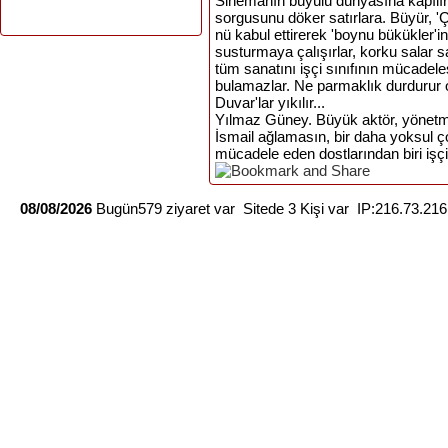
Sinemanın büyülü dünyasına kapılır 
sorgusunu döker satırlara. Büyür, 'Ç
nü kabul ettirerek 'boynu bükükler'in 
susturmaya çalışırlar, korku salar sa
tüm sanatını işçi sınıfının mücadel
bulamazlar. Ne parmaklık durdurur onu
Duvar'lar yıkılır...
Yılmaz Güney. Büyük aktör, yönetme
İsmail ağlamasın, bir daha yoksul ç
mücadele eden dostlarından biri işçi 
08/08/2026
Bugün579 ziyaret var Sitede 3 Kişi var IP:216.73.21