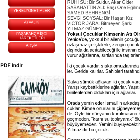
RUHİ SU: Bir Su'dur, Akar Gider
SABAHATTİN ALİ: Başı Öne Eğilm
YERELYÖNETİMLER
SAMED BEHRENGİ
SEVGİ SOYSAL: Bir Haşarı Kız
AYVALIK
VICTOR JARA: Bitmeyen Şarkı
YILMAZ GÜNEY:
Yoksul
Çocuklar
Kimsenin
Atı
Ol
PAŞABAHÇE İŞÇİ
HAREKETLERİ
Yenice'de
,
yoksul
bir
ailenin
çocuğu
uzlaşmaz
çelişkilerle
,
zengin
çocukl
ARŞİV
dışında
da
acıtabileceği
ile
insanın
c
vurur
ağızlarına
,
sırtlarında
taşıtırlar
PDF indir
İki
çocuk
vardır
,
sıska
omuzlarında
ler
.
Geride
kalırlar
.
Sahipleri
tarafın
Salya
sümük
ağlayan
iki
çocuk
vard
Yarışı
kaybettiklerine
ağlarlar
.
Yaşıt
binilenler­den
oldukları
için
ağlarlar
.
Orada yemin eder İsmail'in arkadaş
cuklar. Kimse onurlarını çiğneyemey
de. Öyle
bir
dünyanın kurulmasına kar
geçmeden, "karnı su toplayarak" öl
büyüyemeden. Yemini büyüyecektir i
Yılmaz'dır bu
çocuk
.