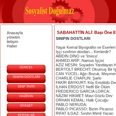
SABAHATTİN ALİ: Başı Öne E
Anasayfa
yönetim
SINIFIN DOSTLARI
iletişim
Haber
Yaşar Kemal Biyografisi ve Eserleri
İşçi sınıfının dostları... Kimlerdir?
ABİDİN DİNO ve 'İmece'
AHMED ARİF: Namus İşçisi
AZİZ NESİN: Soyadını Yanıtlayan 
GÜNCEL
BERTOLT BRECHT: Okumuş Bir İş
CAN YÜCEL: Ağzı Bozuk, Meymene
SINIFIN DOSTLARI
CHARLIE CHAPLIN: Şarlo
FAKİR BAYKURT: Köy Enstitülü Del
SINIF TAVRI
İLHAN ERDOST: Neftî Bir Ölüm
FREDERICO GARCIA LORCA:
NÂZIM HİKMET: Mavi Gözlü Dev
HAZİRAN
ORHAN KEMAL: Halk Çocuğu
PABLO NERUDA:
SİYASET
PABLO PICASSO: Bizim Picasso
RIFAT ILGAZ: Sınıfın Mimli Yazarı
DOSYALAR