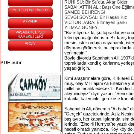
RUHİ SU: Bir Su'dur, Akar Gider
SABAHATTİN ALİ: Başı Öne Eğilm
YERELYÖNETİMLER
SAMED BEHRENGİ
SEVGİ SOYSAL: Bir Haşarı Kız
AYVALIK
VICTOR JARA: Bitmeyen Şarkı
YILMAZ GÜNEY:
"Biz
istiyoruz
ki
,
şu
topraklar
ve
onu
PAŞABAHÇE İŞÇİ
HAREKETLERİ
letin
oyuncağı
olmasın
.
Bir
karış
to
mesin
,
ister
orduya
dayanarak
,
iste
ARŞİV
düşman
görünerek
,
bu
topraklarda
ve­rilmesin
."
Böyle diyordu Sabahattin Ali. 1907'd
PDF indir
topraklarda kendi çıkarlarına yerle
yaşadığı için.
Kimi araştırmalara göre, Kırklareli
müş, olay MİT ajanı Ali Ertekin'e yük
milletine fenalık edecek"ti. Kendini
aleyhindeyiz" diye yazan, "Seni s
kafanla, kaleminle, gerekirse kanınl
Sabahattin Ali, dönemin "Akbaba" der
"Gerçek" gazetelerinde, Aziz Nesin v
başlayıp, her kapatılışlarında isim 
lerinde, "Zincirli Hürriyet"te yazdıkla
hedefi olmadı yalnızca. Köy köy dol