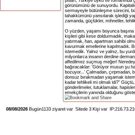
pıtları, Türkiye öykü ve romanında ç
görünümünü de sunuyordu. Kapitalist 
sermayeyle bütünleşme sürecini, büt
tahakkümünü yansıtarak işlediği yapıt
zamanda, güçlükler, mihnetler, tehlik
O yüzden, yaşamı boyunca başına gel
kişileri gibi kese doldurmadık, ma
ya­tırmak, han, apartman sahibi olm
kavurmak emellerine kapılmadık. Bü
istemedik. Yalnız ve yalnız, bu yu
milyonlarca insanın derdine derman 
affedilmez suçmuş meğer! Nere­dey
bağıracaklar: 'Görüyor musun şu hai
bozuyor...' Çalmadan, çırpmadan, biz
donsuz bırakmadan yaşamak istemek
kadar tehlikeli mi olmalı idi?" Güçtü,
gönderilmeler, tutuklamalar, hapisler
emekçilerin yanında olduğunu göst
08/08/2026
Bugün1133 ziyaret var Sitede 3 Kişi var IP:216.73.2