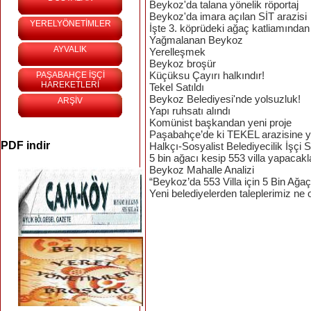
Beykoz'da talana yönelik röportaj
Beykoz'da imara açılan SİT arazisi
YERELYÖNETİMLER
İşte 3. köprüdeki ağaç katliamından
Yağmalanan Beykoz
AYVALIK
Yerelleşmek
Beykoz broşür
Küçüksu Çayırı halkındır!
PAŞABAHÇE İŞÇİ
HAREKETLERİ
Tekel Satıldı
Beykoz Belediyesi'nde yolsuzluk!
ARŞİV
Yapı ruhsatı alındı
Komünist başkandan yeni proje
Paşabahçe’de ki TEKEL arazisine y
PDF indir
Halkçı-Sosyalist Belediyecilik İşçi
5 bin ağacı kesip 553 villa yapacakl
Beykoz Mahalle Analizi
“Beykoz’da 553 Villa için 5 Bin Ağa
Yeni belediyelerden taleplerimiz ne 