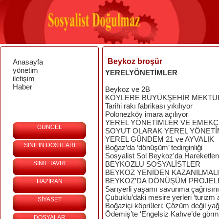
Beykoz broşür
Anasayfa
yönetim
YERELYÖNETİMLER
iletişim
Haber
Beykoz ve 2B
KÖYLERE BÜYÜKŞEHİR MEKTU
Tarihi rakı fabrikası yıkılıyor
Polonezköy imara açılıyor
YEREL YÖNETİMLER VE EMEKÇ
GÜNCEL
SOYUT OLARAK YEREL YÖNET
YEREL GÜNDEM 21 ve AYVALIK
SINIFIN DOSTLARI
Boğaz’da ‘dönüşüm’ tedirginliği
Sosyalist Sol Beykoz'da Hareketleni
SINIF TAVRI
BEYKOZLU SOSYALİSTLER
BEYKOZ YENİDEN KAZANILMALI
BEYKOZ’DA DÖNÜŞÜM PROJEL
HAZİRAN
Sarıyerli yaşamı savunma çağrısını 
Çubuklu’daki mesire yerleri ‘turizm al
SİYASET
Boğaziçi köprüleri: Çözüm değil ya
Ödemiş’te ‘Engelsiz Kahve’de görme
DOSYALAR