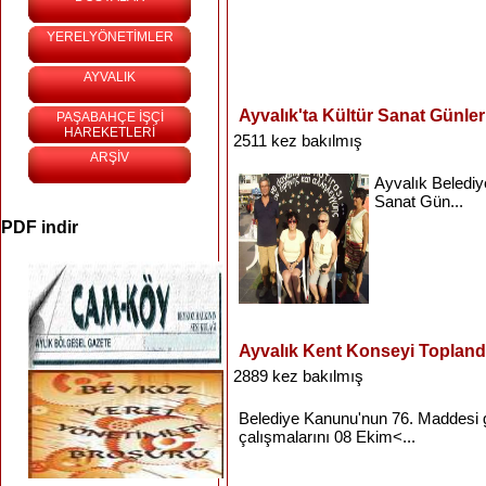
YERELYÖNETİMLER
AYVALIK
Ayvalık'ta Kültür Sanat Günler
PAŞABAHÇE İŞÇİ
HAREKETLERİ
2511 kez bakılmış
ARŞİV
Ayvalık
Belediy
Sanat
Gün...
PDF indir
Ayvalık Kent Konseyi Topland
2889 kez bakılmış
Belediye
Kanunu'nun
76.
Maddesi
çalışmalarını
08
Ekim<...