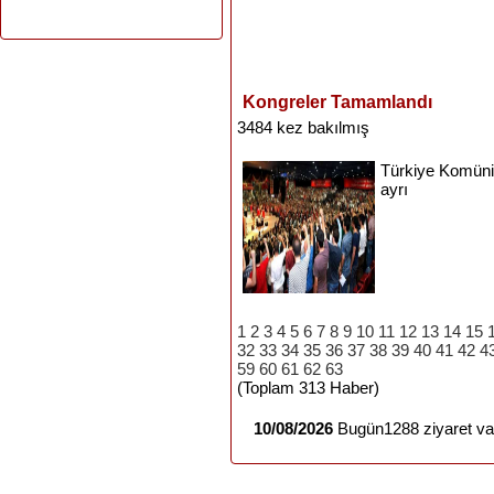
Kongreler Tamamlandı
3484 kez bakılmış
Türkiye
Komüni
ayrı
1
2
3
4
5
6
7
8
9
10
11
12
13
14
15
32
33
34
35
36
37
38
39
40
41
42
4
59
60
61
62
63
(Toplam 313 Haber)
10/08/2026
Bugün1288 ziyaret var