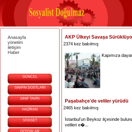
AKP Ülkeyi Savaşa Sürüklüyo
Anasayfa
yönetim
2374 kez bakılmış
iletişim
Haber
Kapımıza
daya
GÜNCEL
SINIFIN DOSTLARI
SINIF TAVRI
Paşabahçe’de veliler yürüdü
2465 kez bakılmış
HAZİRAN
İstanbul'un
Beykoz
ilçesinde
bulun
SİYASET
velileri
e�...
DOSYALAR