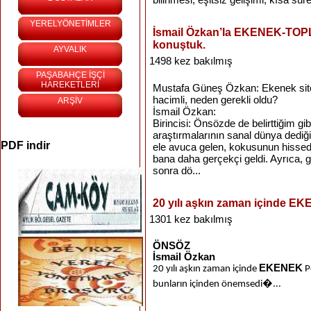
YERELYÖNETİMLER
İsmail Özkan’la EKENEK-TOPL
konuştuk.
AYVALIK
1498 kez bakılmış
PAŞABAHÇE İŞÇİ
HAREKETLERİ
Mustafa Güneş Özkan: Ekenek sites
hacimli, neden gerekli oldu?
ARŞİV
İsmail Özkan:
Birincisi: Önsözde de belirttiğim gi
araştırmalarının sanal dünya dediğ
PDF indir
ele avuca gelen, kokusunun hissed
bana daha gerçekçi geldi. Ayrıca,
sonra dö...
20 yılı aşkın zaman içinde EKE
1301 kez bakılmış
ÖNSÖZ
İsmail Özkan
EKENEK
20 yılı aşkın zaman içinde
Po
bunların içinden önemsedi�...