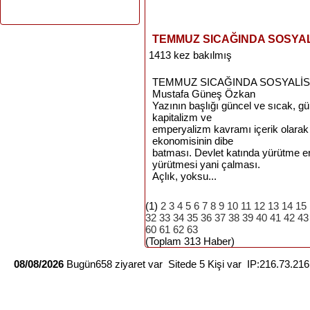
TEMMUZ SICAĞINDA SOSYA
1413 kez bakılmış
TEMMUZ SICAĞINDA SOSYALİ
Mustafa Güneş Özkan
Yazının başlığı güncel ve sıcak,
kapitalizm ve
emperyalizm kavramı içerik olarak 
ekonomisinin dibe
batması. Devlet katında yürütme erk
yürütmesi yani çalması.
Açlık, yoksu...
(1)
2
3
4
5
6
7
8
9
10
11
12
13
14
15
32
33
34
35
36
37
38
39
40
41
42
43
60
61
62
63
(Toplam 313 Haber)
08/08/2026
Bugün658 ziyaret var Sitede 5 Kişi var IP:216.73.21