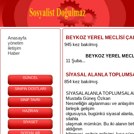
BEYKOZ YEREL MECLİSİ ÇA
Anasayfa
yönetim
945 kez bakılmış
iletişim
Haber
BEYKOZ YEREL MECLİ
11 Şuba...
SİYASAL ALANLA TOPLUMSAL
GÜNCEL
854 kez bakılmış
SINIFIN DOSTLARI
SİYASAL ALANLA TOPLUMSAL AL
Mustafa Güneş Özkan
SINIF TAVRI
Nesnelliğin algılanması ve anlaşılm
birleşik gelişim
HAZİRAN
olgusuysa, bugünkü siyasal alanla, 
silahla
SİYASET
ulaşmak mümkün. Bu iki alanın birbi
aldığının
DOSYALAR
bilinmesi, eşitsiz gelişimi, kısa sü