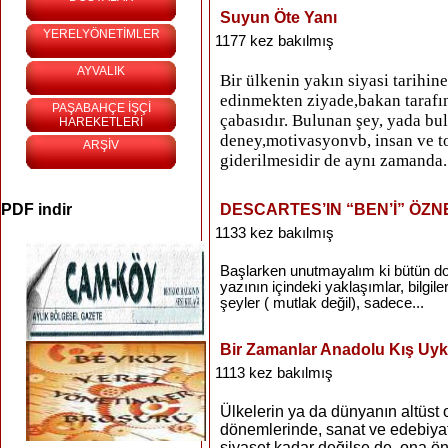
Suyun Öte Yanı
YERELYÖNETİMLER
1177 kez bakılmış
AYVALIK
Bir ülkenin yakın siyasi tarihin
edinmekten ziyade,bakan tarafın,
PAŞABAHÇE İŞÇİ
çabasıdır. Bulunan şey, yada bu
HAREKETLERİ
deney,motivasyonvb, insan ve t
ARŞİV
giderilmesidir de aynı zamanda. 
PDF indir
DESCARTES’IN “BEN’İ” ÖZN
1133 kez bakılmış
Başlarken unutmayalım ki bütün doğ
yazının içindeki yaklaşımlar, bilgi
şeyler ( mutlak değil), sadece...
Bir Zamanlar Anadolu Kış U
1113 kez bakılmış
Ülkelerin ya da dünyanın altüst o
dönemlerinde, sanat ve edebiyatı
siyaset kadar değilse de, ona ö