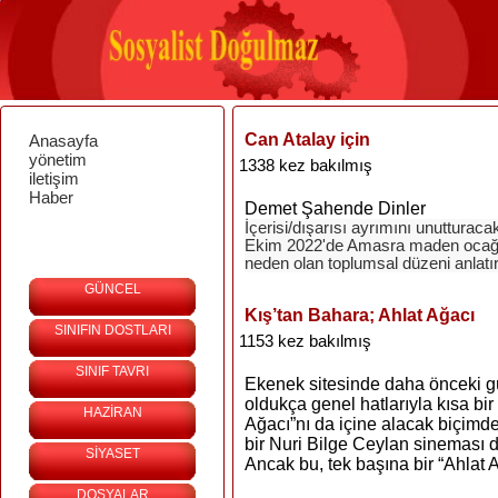
Can Atalay için
Anasayfa
yönetim
1338 kez bakılmış
iletişim
Haber
Demet Şahende Dinler
İçerisi/dışarısı ayrımını unuttura
Ekim 2022'de Amasra maden ocağı
neden olan toplumsal düzeni anlatırk
GÜNCEL
Kış’tan Bahara; Ahlat Ağacı
SINIFIN DOSTLARI
1153 kez bakılmış
SINIF TAVRI
Ekenek sitesinde daha önceki g
oldukça genel hatlarıyla kısa bi
HAZİRAN
Ağacı”nı da içine alacak biçimde
bir Nuri Bilge Ceylan sineması
SİYASET
Ancak bu, tek başına bir “Ahlat A
DOSYALAR