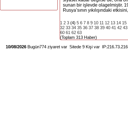
sunan bir işlevde olagelmiştir. 1
Rusya’sının yıkılışındaki etkisini,
1
2
3
(4)
5
6
7
8
9
10
11
12
13
14
15
32
33
34
35
36
37
38
39
40
41
42
43
60
61
62
63
(Toplam 313 Haber)
10/08/2026
Bugün774 ziyaret var Sitede 9 Kişi var IP:216.73.21