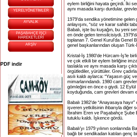
eylem birliğini hayata geçirdi. İki 
aynı masada karşı durdular, grevleri 
YERELYÖNETİMLER
1979’da sendika yönetimine gelen ge
AYVALIK
anlayışını, “söz ve karar sahibi taba
Babalı, işte bu kuşağın, bu yeni se
PAŞABAHÇE İŞÇİ
en önde gelen temsilcisiydi. 1979’
HAREKETLERİ
toplanan 7. Genel Kurul’da Genel Ba
ARŞİV
genel başkanlarından oluşan Türk-İ
Kristal-İş 1980’de Hürcam-İş’le birl
ve çok etkili bir eylem birliğine imz
PDF indir
taslakla ve aynı masada karşı çıktıl
örgütlediler, yürüttüler. Grev çadırl
asılı kaldı aylarca: “Yaşasın güç ve 
mimarlarındandı. 1980 cam grevleri
gömleğini en önce o giydi. 12 Eylül
koyduğunda, cam grevleri devam e
Babalı 1982’de “Anayasaya hayır” ç
işveren yetkilisinin ihbarıyla diğe
İbrahim Eren ve Paşabahçe Şube Baş
tutuklu kaldı. İşkence gördü.
Babalı’yı 1979 yılının sonlarında B
bağlı bir sendikadan katılan genç b