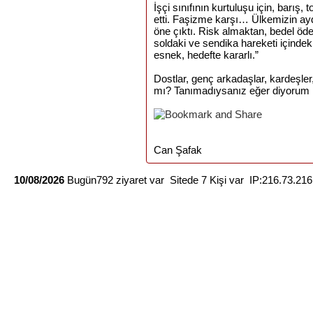
İşçi sınıfının kurtuluşu için, barış
etti. Faşizme karşı… Ülkemizin ay
öne çıktı. Risk almaktan, bedel ö
soldaki ve sendika hareketi içindeki 
esnek, hedefte kararlı.”
Dostlar, genç arkadaşlar, kardeşler
mı? Tanımadıysanız eğer diyorum k
Can Şafak
10/08/2026
Bugün792 ziyaret var Sitede 7 Kişi var IP:216.73.21