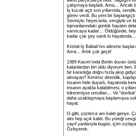
çalışmaya başladı. Ama… Ancak bir 
İş kucak açtı son yıllarında, sendi
görev verdi. Bu yeni bir başlangıçtı
Sevinçle, heyecanla, sevgiyle ve bira
lojmanlarındaki günlük hayatın detay
varıncaya kadar… Öldüğünde, beyi
kadar çok şey vardı ki hayatında…
Kristal-İş Babalı’nın ailesine başlar
Ama… Artık çok geçti!
1989 Kasım’ında Berlin duvarı üst
kalanlardan biri oldu diyorum ben.
bir karanlığa doğru hızla akıp gidiy
almayan? Kimimiz direndik, kapılıp g
insanın hele duyarlı, hayatında kend
insanın ayakta kalabilmesi, o yıllar
tükenmişse umutları… Ve “dostluk
daha uzaklaşmaya başlamışsa so
hayat.
O gitti, yüzlerce anı kaldı geriye. 
alnı hep açık kaldı. Bu yüreği sevgi
zayıf yanlarıyla bugün, içim sızlay
Özleyerek.