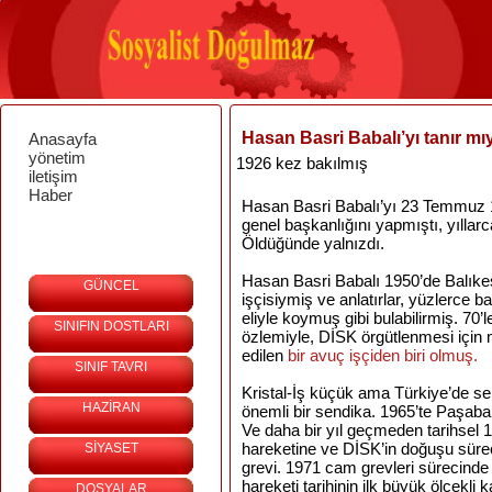
Hasan Basri Babalı’yı tanır mı
Anasayfa
yönetim
1926 kez bakılmış
iletişim
Haber
Hasan Basri Babalı’yı 23 Temmuz 19
genel başkanlığını yapmıştı, yıllarc
Öldüğünde yalnızdı.
Hasan Basri Babalı 1950’de Balıke
GÜNCEL
işçisiymiş ve anlatırlar, yüzlerce 
eliyle koymuş gibi bulabilirmiş. 70’
SINIFIN DOSTLARI
özlemiyle, DİSK örgütlenmesi için
edilen
bir avuç işçiden biri olmuş.
SINIF TAVRI
Kristal-İş küçük ama Türkiye’de sen
HAZİRAN
önemli bir sendika. 1965’te Paşaba
Ve daha bir yıl geçmeden tarihsel 
hareketine ve DİSK’in doğuşu süre
SİYASET
grevi. 1971 cam grevleri sürecinde
hareketi tarihinin ilk büyük ölçekli ka
DOSYALAR