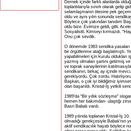
Dernek içinde farklı alanlarda ol
toplantılarıyla sınırlı olarak gelip g
selamlaşmanın ötesine pek geçememi
oldu ve aynı yılın sonunda sendika
Böylece çok yakından tanıdım Başk
oldu bize. Evimize geldi, gitti. Acel
Sosyalistti. Kimseyi kırmazdı. “Hay
Onu çok sevdik.
O dönemde 1983 sendika yasaları yür
bir örgütlenme atağı başlatmıştı. Y
yapabilmeleri için kurulu oldukları 
yazmış olmaları şartını getirmiş ve
ve toprak sanayilerinin katılmasıyla
sendikanın, birkaç ay içinde mevcu
gerekiyordu. Çok zordu. Hatırlıy
Başkan, o çok iyi bildiğimiz iyimser
olan başarıldı. Kristal-İş yetkili sen
1989’da “Bir yıllık sözleşme” sloga
hemen her bakımdan- ulaştığı zirv
Basri Babalı vardı.
1989 yılında toplanan Kristal-İş 10.
olmadığı gerekçesiyle Babalı’nın y
aktif sendikacılık hayatı böylece nok
ailesi parça parça oldu. Sağlığını k