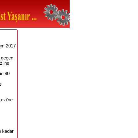
im 2017
e geçen
zi’ne
an 90
e
kezi’ne
ş
e kadar