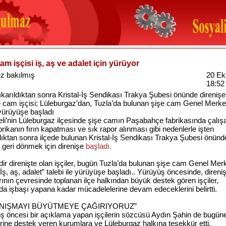
am işçisi iş, aş ve adalet için yürüyor
z bakılmış
20 Ek
18:52
ıkarıldıktan sonra Kristal-İş Sendikası Trakya Şubesi önünde direniş
e cam işçisi; Lüleburgaz’dan, Tuzla’da bulunan şişe cam Genel Merke
yürüyüşe başladı
eli’nin Lüleburgaz ilçesinde şişe camın Paşabahçe fabrikasında çalış
abrikanın fırın kapatması ve sık rapor alınması gibi nedenlerle işten
dıktan sonra ilçede bulunan Kristal-İş Sendikası Trakya Şubesi önünd
e geri dönmek için direnişe
başladı.
ir direnişte olan işçiler, bugün Tuzla’da bulunan şişe cam Genel Mer
İş, aş, adalet” talebi ile yürüyüşe başladı.. Yürüyüş öncesinde, direni
rının çevresinde toplanan ilçe halkından büyük destek gören işçiler,
da işbaşı yapana kadar mücadelelerine devam edeceklerini belirtti.
NIŞMAYI BÜYÜTMEYE ÇAĞIRIYORUZ”
ş öncesi bir açıklama yapan işçilerin sözcüsü Aydın Şahin de bugün
rine destek veren kurumlara ve Lüleburgaz halkına teşekkür etti.