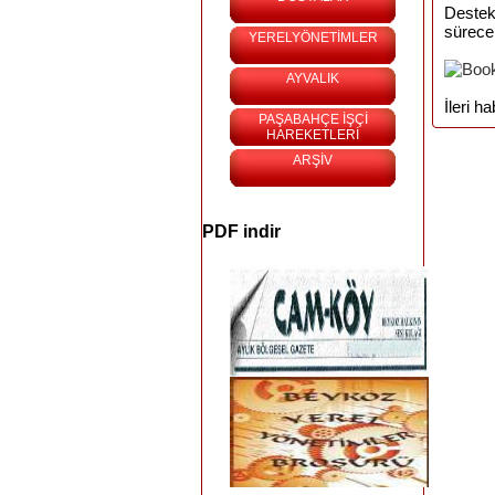
Destek
sürece
YERELYÖNETİMLER
AYVALIK
İleri 
PAŞABAHÇE İŞÇİ
HAREKETLERİ
ARŞİV
PDF indir