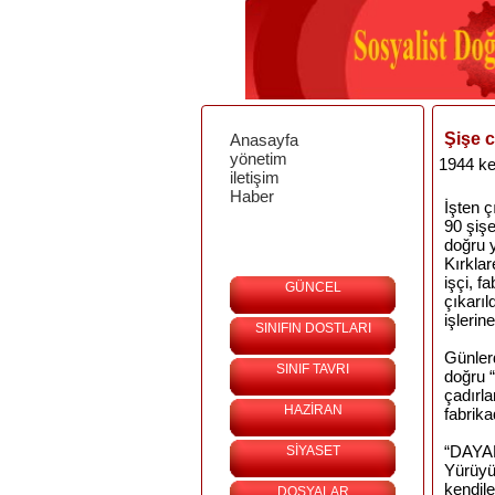
Şişe c
Anasayfa
yönetim
1944 ke
iletişim
Haber
İşten ç
90 şiş
doğru 
Kırklar
işçi, f
GÜNCEL
çıkarıl
işlerin
SINIFIN DOSTLARI
Günlerd
SINIF TAVRI
doğru “
çadırla
HAZİRAN
fabrika
“DAYA
SİYASET
Yürüyü
kendile
DOSYALAR