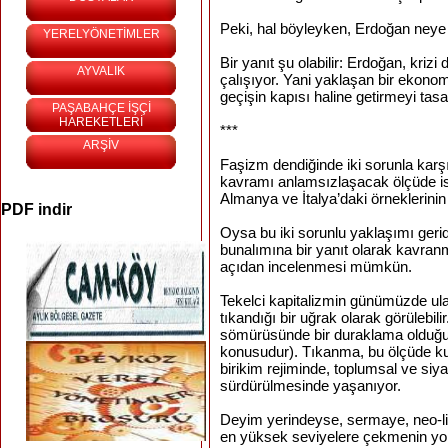
Peki, hal böyleyken, Erdoğan neye 
YERELYÖNETİMLER
Bir yanıt şu olabilir: Erdoğan, kr
AYVALIK
çalışıyor. Yani yaklaşan bir ekono
geçişin kapısı haline getirmeyi tasar
PAŞABAHÇE İŞÇİ
HAREKETLERİ
***
ARŞİV
Faşizm dendiğinde iki sorunla karşı
kavramı anlamsızlaşacak ölçüde ist
Almanya ve İtalya’daki örneklerinin 
PDF indir
Oysa bu iki sorunlu yaklaşımı geride
bunalımına bir yanıt olarak kavra
açıdan incelenmesi mümkün.
Tekelci kapitalizmin günümüzde ulaş
tıkandığı bir uğrak olarak görülebi
sömürüsünde bir duraklama olduğu a
konusudur). Tıkanma, bu ölçüde ku
birikim rejiminde, toplumsal ve siy
sürdürülmesinde yaşanıyor.
Deyim yerindeyse, sermaye, neo-lib
en yüksek seviyelere çekmenin yol