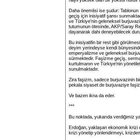
Daha önemlisi ise şudur: Tablonun
geçiş için inisiyatif şansı sunmakta
ve Türkiye’nin geleneksel burjuvazi
tutumunun ötesinde, AKP/Saray Rej
dayanarak dahi deneyebilecek dur
Bu inisiyatifin bir rest gibi görül
deyim yerindeyse kendi bünyesinde 
emperyalizme ve geleneksel burjuvaziy
sürmektedir. Faşizme geçiş, serma
kurtulmanın ve Türkiye’nin yönetileb
sunulmaktadır.
Zira faşizm, sadece burjuvazinin b
pekala siyaset de burjuvaziye faşizm
Ve bazen ikna da eder.
***
Bu noktada, yukarıda verdiğimiz yan
Erdoğan, yaklaşan ekonomik krizi 
krizi yönetip yönlendirmeyi, krizden