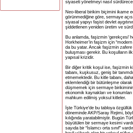
siyaseti yönetmeyi nasıl sürdüreceğ
Neo-liberal birikim biçimini ikame e
görünmediğine göre, sermaye açısı
siyasal yapıyı faşist devlet aygıtın
şiddetlenen yeniden üretim ve sürdür
Bu anlamda, faşizmin ‘gerekçesi’ her
Horkheimer’in faşizm için “modern k
da bu yatar. Ancak faşizmin zafere
buluşması gerekir. Bu koşulların ilk
yapısal krizidir.
Bir diğer kritik koşul ise, faşizmin 
tabanı, kuşkusuz, geniş bir tanımdır
etmemektedir. Bu kitle tabanı, daha 
eklemlendiği bir bütünleşme olarak 
düşmemek için sermaye birikiminin
ekonomik kaynakları ve konumları teh
mahkum edilmiş yoksul kitleler.
İşte Türkiye’de bu tabloya özgüllük d
döneminde AKP/Saray Rejimi, böyles
kılığında yaratabilmiştir. Bugün Tü
büyütülen bir sermaye kesimi var
sayıda bir “İslamcı orta sınıf” vardı
hayli yüksek olan bir yoksul nüfus v