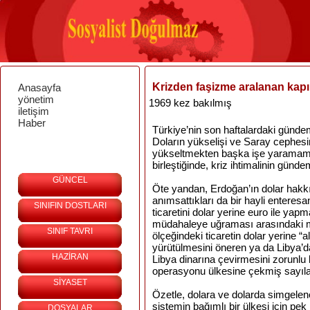
Krizden faşizme aralanan kapı
Anasayfa
yönetim
1969 kez bakılmış
iletişim
Haber
Türkiye’nin
son
haftalardaki
günde
Doların
yükselişi
ve
Saray
cephesi
yükseltmekten
başka
işe
yaramam
birleştiğinde
,
kriz
ihtimalinin
günde
GÜNCEL
Öte yandan, Erdoğan’ın dolar hakkı
anımsattıkları
da
bir
hayli enteresan
SINIFIN DOSTLARI
ticaretini dolar yerine euro ile yapm
müdahaleye uğraması arasındaki me
SINIF TAVRI
ölçeğindeki ticaretin dolar yerine “al
yürütülmesini öneren ya
da
Libya’d
HAZİRAN
Libya dinarına çevirmesini zorunlu
operasyonu ülkesine çekmiş sayılab
SİYASET
Özetle, dolara
ve
dolarda simgelen
sistemin bağımlı
bir
ülkesi için pek
DOSYALAR