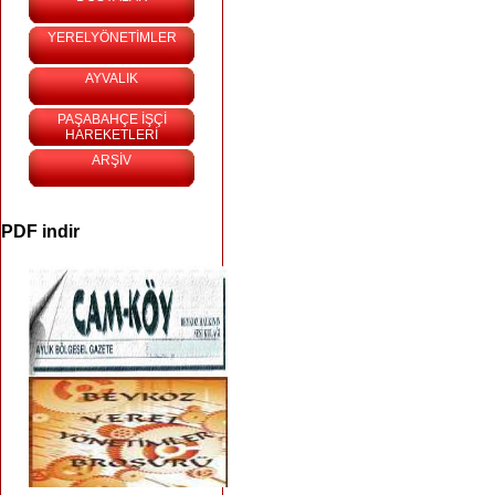
YERELYÖNETİMLER
AYVALIK
PAŞABAHÇE İŞÇİ
HAREKETLERİ
ARŞİV
PDF indir