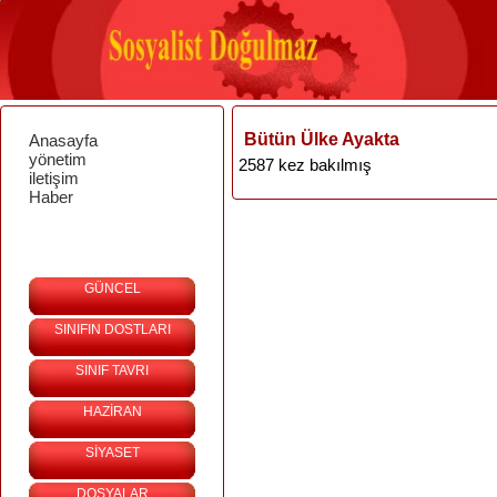
Bütün Ülke Ayakta
Anasayfa
yönetim
2587 kez bakılmış
iletişim
Haber
GÜNCEL
SINIFIN DOSTLARI
SINIF TAVRI
HAZİRAN
SİYASET
DOSYALAR