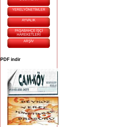
YERELYÖNETİMLER
AYVALIK
PAŞABAHÇE İŞÇİ
HAREKETLERİ
ARŞİV
PDF indir