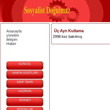
Üç Ayrı Kutlama
Anasayfa
yönetim
2998 kez bakılmış
iletişim
Haber
GÜNCEL
SINIFIN DOSTLARI
SINIF TAVRI
HAZİRAN
SİYASET
DOSYALAR