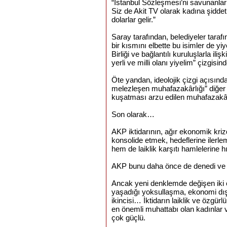
“İstanbul Sözleşmesi’ni savunanları
Siz de Akit TV olarak kadına şidde
dolarlar gelir.”
Saray tarafından, belediyeler tarafı
bir kısmını elbette bu isimler de yi
Birliği ve bağlantılı kuruluşlarla ili
yerli ve milli olanı yiyelim” çizgisin
Öte yandan, ideolojik çizgi açısında
melezleşen muhafazakârlığı” diğer t
kuşatması arzu edilen muhafazakârlı
Son olarak…
AKP iktidarının, ağır ekonomik kri
konsolide etmek, hedeflerine ilerle
hem de laiklik karşıtı hamlelerine hı
AKP bunu daha önce de denedi ve ç
Ancak yeni denklemde değişen iki ö
yaşadığı yoksullaşma, ekonomi dışı
ikincisi… İktidarın laiklik ve özgü
en önemli muhattabı olan kadınlar 
çok güçlü.