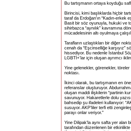
Bu tartışmanın ortaya koyduğu saf
Birincisi, kimi başlıklarda hiçbir t
taraf da Erdoğan’ın “Kadın-erkek eş
Basit bir söz oyunuyla, hukuki ve t
sihirbazca “aynılık” kavramına dönü
mücadelesinin altı oyulmaya çalışıl
Tarafların uzlaştıkları bir diğer no
cenah da “Eşcinselliğe karşıyız”
hissediyor. Bu nedenle İstanbul Sö
LGBTİ+'lar için oluşan ayrımcı ikl
Yine gelenekler, görenekler, töreler
noktası.
İkinci olarak, bu tartışmanın en öne
referanslar oluşturuyor. Abdurrahman
oluşan maddi ilişkilerin “partinin k
savunuyor. Hakaretlerle dolu yazısı
bahsedip şu ifadeleri kullanıyor: “AK
susuyor. AKP’liler terfi etti zenginle
parayı onlar veriyor.”
Yine Dilipak’la aynı safta yer alan 
tarafından düzenlenen bir etkinlikt