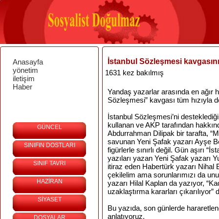
İstanbul Sözleşmesi kavgasın
Anasayfa
yönetim
1631 kez bakılmış
iletişim
Haber
Yandaş yazarlar arasında en ağır h
Sözleşmesi” kavgası tüm hızıyla 
İstanbul Sözleşmesi’ni desteklediğini 
kullanan ve AKP tarafından hakkın
GÜNCEL
Abdurrahman Dilipak bir tarafta, “M
savunan Yeni Şafak yazarı Ayşe Böhü
SINIFIN DOSTLARI
figürlerle sınırlı değil. Gün aşırı “
yazıları yazan Yeni Şafak yazarı Yu
SINIF TAVRI
itiraz eden Habertürk yazarı Niha
çekilelim ama sorunlarımızı da un
HAZİRAN
yazarı Hilal Kaplan da yazıyor, “Ka
uzaklaştırma kararları çıkarılıyor
SİYASET
Bu yazıda, son günlerde hararetlen
anlatıyoruz.
DOSYALAR