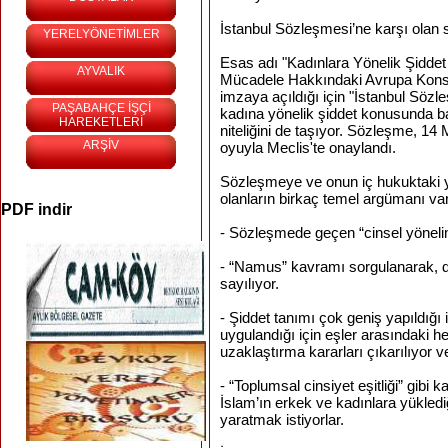
İstanbul Sözleşmesi’ne karşı olan s
YERELYÖNETİMLER
Esas adı "Kadınlara Yönelik Şiddet
AYVALIK
Mücadele Hakkındaki Avrupa Konsey
imzaya açıldığı için "İstanbul Sözl
PAŞABAHÇE İŞÇİ
kadına yönelik şiddet konusunda ba
HAREKETLERİ
niteliğini de taşıyor. Sözleşme, 14
ARŞİV
oyuyla Meclis'te onaylandı.
Sözleşmeye ve onun iç hukuktaki y
olanların birkaç temel argümanı var
PDF indir
- Sözleşmede geçen “cinsel yönelim”
- “Namus” kavramı sorgulanarak, din
sayılıyor.
- Şiddet tanımı çok geniş yapıldığı 
uygulandığı için eşler arasındaki h
uzaklaştırma kararları çıkarılıyor ve 
- “Toplumsal cinsiyet eşitliği” gibi 
İslam’ın erkek ve kadınlara yüklediğ
yaratmak istiyorlar.