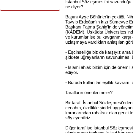
İstanbul Sözleşmesi’ni savunduğu 
ne diyor?
Başını Ayşe Böhürler'in çektiği, N
Tayyip Erdoğan’ın kızı Sümeyye E
Başkanı Fatma Şahin’in de yöneti
(KADEM), Üsküdar Üniversitesi’nden
ve kurumlar ise bu kavganın karşı 
uzlaşmaya vardıkları anlaşılan görü
- Eşcinselliğe biz de karşıyız ama
şiddete uğrayanların savunulması 
- İslami ahlak bizim için de önemli
ediyor.
- Burada kullanılan eşitlik kavramı a
Tarafların önerileri neler?
Bir taraf, İstanbul Sözleşmesi’nden
cenahın, özellikle şiddet uygulaya
kararlarından rahatsız olan gerici 
söyleyebiliriz.
Diğer taraf ise İstanbul Sözleşmesi
uluslararası topluma “aileyi koruyo