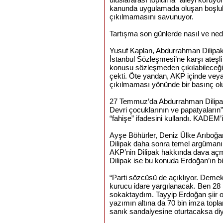
kanunda uygulamada oluşan boşluk
çıkılmamasını savunuyor.
Tartışma son günlerde nasıl ve ned
Yusuf Kaplan, Abdurrahman Dilipak,
İstanbul Sözleşmesi’ne karşı ateşl
konusu sözleşmeden çıkılabileceği
çekti. Öte yandan, AKP içinde veya
çıkılmaması yönünde bir basınç ol
27 Temmuz’da Abdurrahman Dilipak,
Devri çocuklarının ve papatyaların”
“fahişe” ifadesini kullandı. KADEM
Ayşe Böhürler, Deniz Ülke Arıboğan g
Dilipak daha sonra temel argümanı
AKP’nin Dilipak hakkında dava açm
Dilipak ise bu konuda Erdoğan’ın bilg
“Parti sözcüsü de açıklıyor. Demek
kurucu idare yargılanacak. Ben 28
sokaktaydım. Tayyip Erdoğan şiir 
yazımın altına da 70 bin imza topl
sanık sandalyesine oturtacaksa di