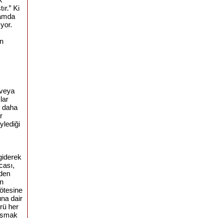
ır.” Ki
şamda
ıyor.
an
 veya
lar
i daha
r
ylediği
giderek
cası,
iden
an
 ötesine
una dair
rü her
 aşmak