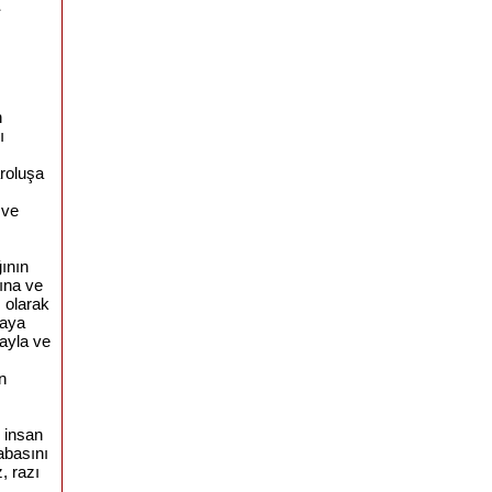
n
ı
aroluşa
 ve
ının
rına ve
 olarak
maya
ayla ve
n
 insan
çabasını
, razı