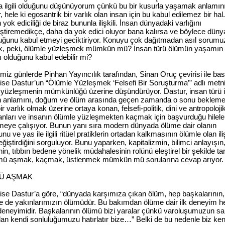
a ilgili olduğunu düşünüyorum çünkü bu bir kusurla yaşamak anlamın
r, hele ki egosantrik bir varlık olan insan için bu kabul edilemez bir hal.
 yok ediciliği de biraz bununla ilişkili. İnsan dünyadaki varlığını
eştiremedikçe, daha da yok edici oluyor bana kalırsa ve böylece düny
duğunu kabul etmeyi geciktiriyor. Konuyu çok dağıtmadan asıl sorumu
ek, peki, ölümle yüzleşmek mümkün mü? İnsan türü ölümün yaşamın 
 olduğunu kabul edebilir mi?
miz günlerde Pinhan Yayıncılık tarafından, Sinan Oruç çevirisi ile bas
ise Dastur’un “Ölümle Yüzleşmek ‘Felsefi Bir Soruşturma’” adlı metni
 yüzleşmenin mümkünlüğü üzerine düşündürüyor. Dastur, insan türü i
 anlamını, doğum ve ölüm arasında geçen zamanda o sonu bekleme
ir varlık olmak üzerine ortaya konan, felsefi-politik, dini ve antropoloji
nları ve insanın ölümle yüzleşmekten kaçmak için başvurduğu hilele
meye çalışıyor. Bunun yanı sıra modern dünyada ölüme dair olanın
nu ve yas ile ilgili ritüel pratiklerin ortadan kalkmasının ölümle olan ili
eğiştirdiğini sorguluyor. Bunu yaparken, kapitalizmin, bilimci anlayışın
nin, tıbbın bedene yönelik müdahalesinin rolünü eleştirel bir şekilde tar
mü aşmak, kaçmak, üstlenmek mümkün mü sorularına cevap arıyor.
Ü AŞMAK
ise Dastur’a göre, “dünyada karşımıza çıkan ölüm, hep başkalarının,
kle de yakınlarımızın ölümüdür. Bu bakımdan ölüme dair ilk deneyim h
deneyimidir. Başkalarının ölümü bizi yaralar çünkü varoluşumuzun sa
an kendi sonluluğumuzu hatırlatır bize…” Belki de bu nedenle biz ken