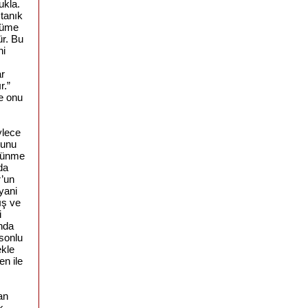
ukla.
tanık
ölüme
ür. Bu
ni
ar
r.”
e onu
ylece
ğunu
üşünme
da
r’un
yani
ış ve
i
nda
 sonlu
ekle
en ile
an
k