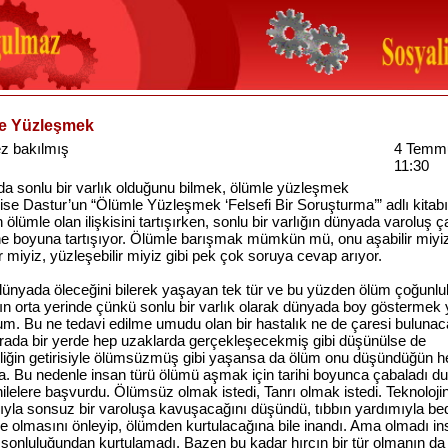
e Yüzleşmek
z bakılmış
4 Temm
11:30
a sonlu bir varlık olduğunu bilmek, ölümle yüzleşmek
ise Dastur’un “Ölümle Yüzleşmek ‘Felsefi Bir Soruşturma’” adlı kitabı
 ölümle olan ilişkisini tartışırken, sonlu bir varlığın dünyada varoluş 
ne boyuna tartışıyor. Ölümle barışmak mümkün mü, onu aşabilir miyiz
ir miyiz, yüzleşebilir miyiz gibi pek çok soruya cevap arıyor.
dünyada öleceğini bilerek yaşayan tek tür ve bu yüzden ölüm çoğunlu
n orta yerinde çünkü sonlu bir varlık olarak dünyada boy göstermek y
um. Bu ne tedavi edilme umudu olan bir hastalık ne de çaresi bulunac
Orada bir yerde hep uzaklarda gerçekleşecekmiş gibi düşünülse de
izliğin getirisiyle ölümsüzmüş gibi yaşansa da ölüm onu düşündüğün h
a. Bu nedenle insan türü ölümü aşmak için tarihi boyunca çabaladı du
 hilelere başvurdu. Ölümsüz olmak istedi, Tanrı olmak istedi. Teknoloji
ıyla sonsuz bir varoluşa kavuşacağını düşündü, tıbbın yardımıyla be
e olmasını önleyip, ölümden kurtulacağına bile inandı. Ama olmadı in
 sonluluğundan kurtulamadı. Bazen bu kadar hırçın bir tür olmanın da