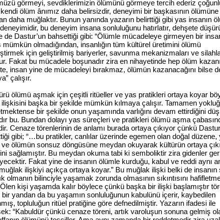
üzü görmeyi, sevdiklerimizin ölümünü görmeye tercih ederiz çoğunl
kendi ölüm ânımız daha belirsizdir, deneyimi bir başkasının ölümüne 
n daha muğlaktır. Bunun yanında yazarın belirttiği gibi yas insanın 
k deneyimidir, bu deneyim insana sonluluğunu hatırlatır, dehşete düşür
e de Dastur’un bahsettiği gibi: “Ölümle mücadeleye girmeyen bir insa
ş mümkün olmadığından, insanlığın tüm kültürel üretimini ölümü
ştirmek için geliştirilmiş bariyerler, savunma mekanizmaları ve silahl
rur. Fakat bu mücadele boşunadır zira en nihayetinde hep ölüm kazanı
te, insan yine de mücadeleyi bırakmaz, ölümün kazanacağını bilse d
” çalışır.
ürü ölümü aşmak için çeşitli ritüeller ve yas pratikleri ortaya koyar bö
e ilişkisini başka bir şekilde mümkün kılmaya çalışır. Tamamen yoklu
etmektense bir şekilde onun yaşamında varlığını devam ettirdiğini d
dır bu. Bundan dolayı yas süreçleri ve pratikleri ölümü aşma çabasın
dir. Cenaze törenlerinin de anlamı burada ortaya çıkıyor çünkü Dastu
ttiği gibi; “…bu pratikler, canlılar üzerinde egemen olan doğal düzene, 
ve ölümün sonsuz döngüsüne meydan okuyarak kültürün ortaya çık
ini sağlamıştır. Bu meydan okuma tabi ki semboliktir zira gidenler ger
ecektir. Fakat yine de insanın ölümle kurduğu, kabul ve reddi aynı a
muğlak ilişkiyi açıkça ortaya koyar.” Bu muğlak ilişki belki de insanın
lık olmanın bilinciyle yaşamak zorunda olmasının sıkıntısını hafifletm
ir. Ölen kişi yaşamda kalır böylece çünkü başka bir ilişki başlamıştır tör
e, bir yandan da bu yaşamın sonluluğunun kabulünü içerir, kaybedilen
mış, topluluğun ritüel pratiğine göre defnedilmiştir. Yazarın ifadesi ile
sek: “Kabuldür çünkü cenaze töreni, artık varoluşun sonuna gelmiş ol
ffanın ölümünü tesciller. Ama aynı zamanda bir reddetmedir zira uza