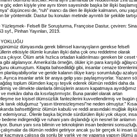
e göç eden kişiyle yine aynı tören sayesinde başka bir ilişki başlamışt
nya” düşüncesi de, “ruh” inancı da ölen ile ilişkide kalmanın, onu ya
n bir yöntemidir. Dastur bu konuları metinde ayrıntılı bir şekilde tartış
 Yüzleşmek- Felsefi Bir Soruşturma, Françoise Dastur, çeviren: Sin
3 syf., Pinhan Yayınları, 2019.
N YOKLUĞU
günümüz dünyasında gerek bilimsel kavrayışların gerekse felsefi
llerin etkisiyle ölümle kurulan ilişki daha çok onu reddetme olarak
za çıkıyor. Ölüm artık hızlıca ortadan kaldırılması gereken bir ceset
 gibi algılanıyor. Amerika’da örneğin, ölüler için para karşılığı ağlayıcı
ğunu okumuştum. Kitapta bahsedildiği gibi, insanlar cenaze törenlerin
 planlayabiliyorlar ve geride kalanın ölüye karşı sorumluluğu azalıyo
. Ayrıca insanlar artık bir araya gelip yası paylaşmıyorlar. Yazarın sö
“Çağdaş toplum ölümden kaçışı teşvik ederek ölümün reddini daha da
dirmiş ve ölmekte olanlarla ölmüşlerin arasını kapatmaya ayırdığımız
e mekânı daha da kısırlaştırmıştır. Buna paralel olarak artan
lleşme ise kişisel ölümsüzlük fantezilerini kuvvetlendirmiş ve bugün 
ok tanık olduğumuz “yasın törensizleşmesi”ne neden olmuştur.” Kısa
ukarıda bahsettiğimiz ölümün kabulü ve reddi arasındaki muğlak ilişk
z edemiyoruz. Ölenle başka biçimde sürdürülen ilişki yok oluyor, ins
bedene indirgendiği ve ruhani yanı dışlandığı için nesnel bir anlamın
or. Bunun yanı sıra bilimin ve teknolojinin insan bedenini sonsuzluğ
 çalışmalar da ölümün reddini getiriyor ancak şu bir gerçek ki insan tü
ar kaçmaya çalışsa da sonlu bir varlık ve ne yaparsa yapsın ölümü