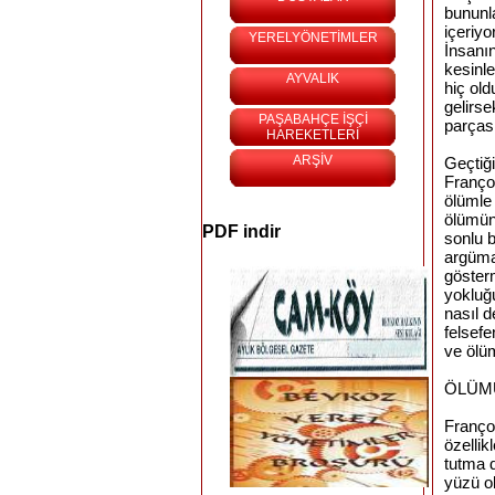
bununl
içeriyo
YERELYÖNETİMLER
İnsanın
kesinl
AYVALIK
hiç ol
gelirs
PAŞABAHÇE İŞÇİ
parçası
HAREKETLERİ
ARŞİV
Geçtiği
Franço
ölümle
ölümün
PDF indir
sonlu b
argüma
göster
yokluğu
nasıl d
felsefe
ve ölü
ÖLÜM
Franço
özelli
tutma 
yüzü ol