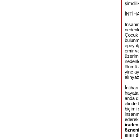
şimdil
İNTİH
İnsanı
nedenle
Çocuk 
bulunma
epey il
emir v
üzerim
nedenle
ölümü a
yine a
alınyaz
İntihar
hayata
anda dü
elinde
biçimi 
insanı
ederek
iraden
özneni
sınır 