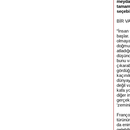
meydan
tamame
seçebi
BİR V
“İnsan
başlar.
olmayan
doğmuş 
atladığ
düşünd
bunu v
çıkarab
gördüğ
kaçınıl
dünyay
değil v
kafa y
diğer 
gerçek
‘zemini
Franço
türünün
da eni
gelebil