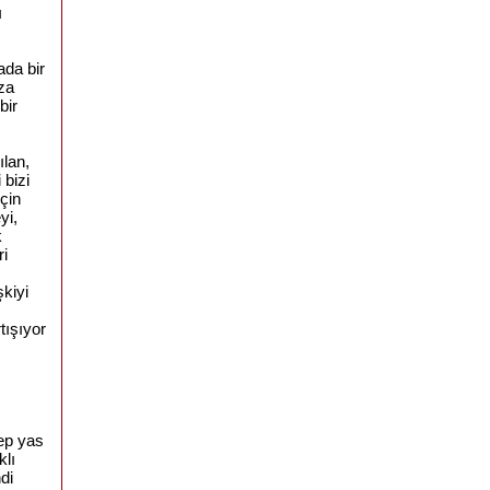
ı
ada bir
za
bir
ılan,
 bizi
çin
yi,
k
ri
şkiyi
,
tışıyor
ep yas
klı
di