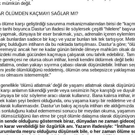
ik mümkün değil.
AR ÖLÜMDEN KAÇMAYI SAĞLAR MI?
n ölüme karşı geliştirdiği savunma mekanizmalarından birisi de “kaç
 tarihi boyunca Dastur’un ifadesi ile söylersek çeşitli “hilelere” başvu
yapmak, dünyaya bir eser bırakmak, yazı, adrenalin içeren eylemler
k bunlardan sadece bir kaçı ve yazar bunları tek tek tartışıyor. Met
ginç bulduğum intiharın da bu noktada tartışılması. Dastur’a göre; “ö
eremeyiz ancak her ne kadar günün birinde ölmeye mahkûm olsak d
izdeki mutlak gücünden kaçmaya çalışarak onu tahrik edebiliriz. Tam
 gerekçesi ne olursa olsun intihar, kendi kendini öldürmek değil belki
tlatma, ondan yakayı sıyırma çabası olarak düşünülebilir. İntiharı se
ynı jestle ölümlülüğünü reddetmiş, ölümün ona sebepsizce yaklaşmas
ısı olmasını istememiştir.”
ı genellikle ‘ölümü atlatmak’ değil de yaşamı atlatmak olarak düşünürü
 karşı anlamın tükendiği yerde veya sesimizin hiçe karıştığı ve duyu
nyaya bir söz söyleme aracı olarak kullanırız. Bana kalırsa intihar, i
 tek kalan şeyi bedeni olduğunda, onu yaşama karşı bir reddetme ve 
olarak kullanmasıdır. Dastur’un bakış açısıyla intiharı ele aldığımızda
n sonluluğunu kabul edememesi sonucu bir meydan okuma, yaşamını
 ölümsüzlüğünü ilan etme bir çeşit ölümle dalaşma olarak düşünüyor
in sende olduğunu göstermek biraz, dünyadan ne zaman gidece
n karar verebildiği bir özgürlük anı. Yazarın ifadesiyle: “İntiharın
durumlarda meşru olduğunu düşünsek bile, o her zaman ölüme so