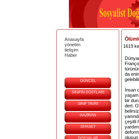
Ölüml
Anasayfa
yönetim
1619 ke
iletişim
Haber
Dünyad
Franço
türünün
da eni
gelebil
GÜNCEL
İnsan 
SINIFIN DOSTLARI
yaşamı
bir dur
SINIF TAVRI
dert. 
belirs
HAZİRAN
yanınd
çeşitli
yardım
SİYASET
deform
oluşun
DOSYALAR