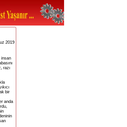
uz 2019
 insan
çabasını
, razı
kla
ıkıcı
ak bir
er anda
rdu,
nin
deninin
san