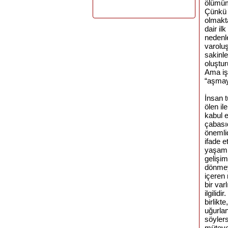
ölümüm
Çünkü 
olmakta
dair il
nedenl
varolu
sakinle
oluştu
Ama iş
“aşmaya
İnsan t
ölen il
kabul 
çabası
önemli
ifade e
yaşam 
gelişim
dönmey
içeren 
bir var
ilgilid
birlikt
uğurlan
söyler
müteve