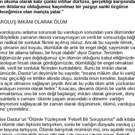
 okuma olarak kalır çünkü intihar dürtüsü, gerçekliği karşısında
n iktidarsız olduğumuz kaçınılmaz bir yazgıyı sanki özgürce
leceğimize olan inançta yatar.”
AROLUŞ İMKÂNI OLARAK ÖLÜM
 varoluşunu anlama sorunsalı bu varoluşun sonundan yani ölümünde
 Böylelikle zamanın ötesini varsaymayan ve verili bir sonsuzluğa bağl
 radikal bir sonluluk fikrine açılmış oluruz. Ancak bu sayede ölmek,
olmanın asıl koşulu, ölümlülük de artık bir engel değil, sayesinde v
ımız bir atlama tahtası, bir fırsat olabilir” diyor Dastur. Tersinden
üğümüzde yani doğduğumuz için ölümün olduğunu kabul ettiğimizde
aroluşun fırsatı olarak gördüğümüzde, ölümlülüğü bir engel olmaktan
ilir, verili bir sonluluk fikrinden kurtulabiliriz. Bunu bir imkân olarak
ümüzde, Dastur’un deyimiyle bu sayede; “insana mâlum olur ki varlığ
maz geçiciliği ve tehlike altında oluşu, aslında onun kendine, başkala
a açık olmasını sağlayan şeydir. Ancak bu yolla ölüm artık yüzkarası
aroluşun zemini olarak belirir.” Kısacası, devamlı ölümlü bir varlık ol
ormaktansa, onu bir son değil başlangıç imkânı olarak görürsek, düny
insanlarla o zamanı -ölümle yaşam arasındaki o dönemi- varlığın
leşmesini sağlayacak bir zaman olarak düşünürsek, ölümü, varoluşu
ne’ çevirebiliriz.
ise Dastur’un “Ölümle Yüzleşmek ‘Felsefi Bir Soruşturma’” adlı kitabı
 ölümle olan ilişkisini tartışırken, sonlu bir varlığın dünyada varoluş 
ne boyuna tartışıyor. Ölümle barışmak mümkün mü, onu aşabilir miyiz
ir miyiz, yüzleşebilir miyiz gibi pek çok soruya cevap arıyor. Felsefi