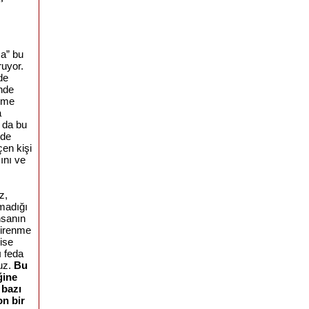
ma” bu
ruyor.
de
inde
lüme
a
 da bu
 de
çen kişi
ını ve
z,
lmadığı
nsanın
direnme
 ise
 feda
uz.
Bu
ğine
 bazı
n bir