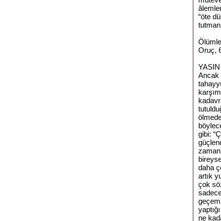
âlemler
“öte dü
tutmanı
Ölümle
Oruç, 6
YASI
Ancak 
tahayyü
karşımı
kadavra
tutuldu
ölmeden
böylece
gibi: 
güçlen
zaman v
bireyse
daha ç
artık y
çok sö
sadece 
geçemiy
yaptığı
ne kad