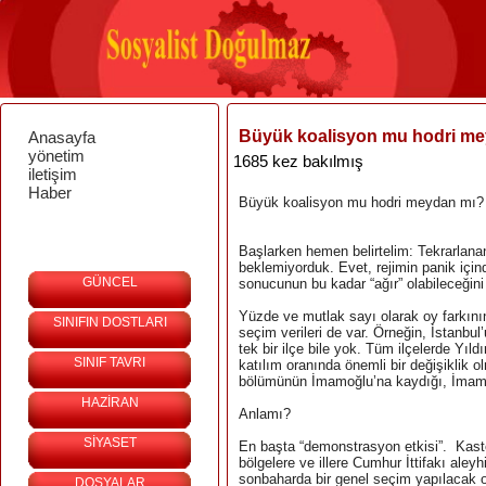
Büyük koalisyon mu hodri m
Anasayfa
yönetim
1685 kez bakılmış
iletişim
Haber
Büyük koalisyon mu hodri meydan mı?
Başlarken hemen belirtelim: Tekrarlana
beklemiyorduk. Evet, rejimin panik içi
GÜNCEL
sonucunun bu kadar “ağır” olabileceğin
Yüzde ve mutlak sayı olarak oy farkın
SINIFIN DOSTLARI
seçim verileri de var. Örneğin, İstanbul’
tek bir ilçe bile yok. Tüm ilçelerde Yı
SINIF TAVRI
katılım oranında önemli bir değişiklik o
bölümünün İmamoğlu’na kaydığı, İmamoğl
HAZİRAN
Anlamı?
SİYASET
En başta “demonstrasyon etkisi”. Kaste
bölgelere ve illere Cumhur İttifakı aley
sonbaharda bir genel seçim yapılacak 
DOSYALAR