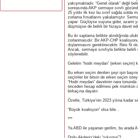
yakışmaktadır. “Genel olarak” değil beli
sonrasında AKP sermaye sınıfı gözünde 
25 yıldır ilk kez bu sınıf sağda solda m
zorlama fırsatlarını yakalamıştır. Serma
yapar: Güçlüyse suyuna gider, azami ya
düşmüşse de belirli bir hizaya davet ed
Bu iki saptama birlikte alındığında ufuk
zorlanmasıdır: Bir AKP-CHP koalisyon
dışlanmasını gerektirecektir. Reis fit o
Ancak, sermaye sınıfıyla birlikte belirl
söylenebilir.
Gelelim “hodri meydan” (erken seçim) 
Bu erken seçim denilen şeyi işin başı
seçimler bir bitsin de erken seçim is
“Hodri meydan” davetinin nara tonunda 
önceden hesap edilmesi pek mümkün olm
birkaçına dayatır.
Özetle, Türkiye’nin 2023 yılına kadar s
“Büyük koalisyon” olsa bile...
***
Ya ABD ile yaşanan gerilim, bu arada 
Doğu Akdeniz’deki “sıkışma”?