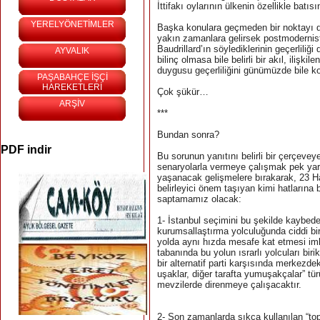
İttifakı oylarının ülkenin özellikle batıs
YERELYÖNETİMLER
Başka konulara geçmeden bir noktayı da
yakın zamanlara gelirsek postmodernis
Baudrillard’ın söylediklerinin geçerlil
AYVALIK
bilinç olmasa bile belirli bir akıl, iliş
duygusu geçerliliğini günümüzde bile ko
PAŞABAHÇE İŞÇİ
HAREKETLERİ
Çok şükür…
ARŞİV
***
Bundan sonra?
PDF indir
Bu sorunun yanıtını belirli bir çerçevey
senaryolarla vermeye çalışmak pek yara
yaşanacak gelişmelere bırakarak, 23 H
belirleyici önem taşıyan kimi hatlarına
saptamamız olacak:
1- İstanbul seçimini bu şekilde kaybeden
kurumsallaştırma yolculuğunda ciddi bir
yolda aynı hızda mesafe kat etmesi imkâ
tabanında bu yolun ısrarlı yolcuları bir
bir alternatif parti karşısında merkezde
uşaklar, diğer tarafta yumuşakçalar” tü
mevzilerde direnmeye çalışacaktır.
2- Son zamanlarda sıkça kullanılan “to