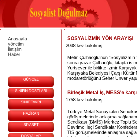
SOSYALİZMİN YÖN ARAYIŞI
Anasayfa
yönetim
2038 kez bakılmış
iletişim
Haber
Metin Çulhaoğlu'nun "Sosyalizmin Y
sonra yazar Çulhaoğlu, kitapta isi
Yurtsever ile birlikte İzmir Karşıy
Karşıyaka Belediyesi Çarşı Kültür
modaretörlüğünü Seher Ünver yapa
GÜNCEL
SINIFIN DOSTLARI
Birleşik Metal-İş, MESS'e karşı
1758 kez bakılmış
SINIF TAVRI
Türkiye Metal Sanayicileri Sendika
HAZİRAN
görüşmelerinde anlaşma sağlanamam
Sendikası (BMİS) Merkez Toplu Sö
SİYASET
Devrimci İşçi Sendikalar Konfeder
TİS görüşmelerinde anlaşma sağla
DOSYALAR