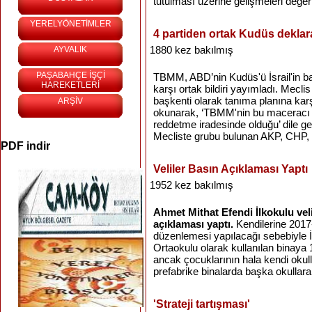
tutulması üzerine gelişmeleri değer
YERELYÖNETİMLER
4 partiden ortak Kudüs dekla
1880 kez bakılmış
AYVALIK
PAŞABAHÇE İŞÇİ
TBMM, ABD’nin Kudüs'ü İsrail'in ba
HAREKETLERİ
karşı ortak bildiri yayımladı. Mecli
başkenti olarak tanıma planına karşı 
ARŞİV
okunarak, ‘TBMM'nin bu maceracı gi
reddetme iradesinde olduğu’ dile geti
Mecliste grubu bulunan AKP, CHP, .
PDF indir
Veliler Basın Açıklaması Yaptı
1952 kez bakılmış
Ahmet Mithat Efendi İlkokulu veli
açıklaması yaptı.
Kendilerine 2017
düzenlemesi yapılacağı sebebiyle
Ortaokulu olarak kullanılan binaya 1
ancak çocuklarının hala kendi okul
prefabrike binalarda başka okullara 
'Strateji tartışması'