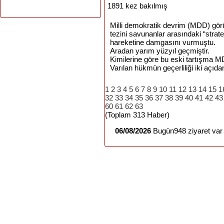
1891 kez bakılmış
Milli demokratik devrim (MDD) gör
tezini savunanlar arasındaki “strate
hareketine damgasını vurmuştu.
Aradan yarım yüzyıl geçmiştir.
Kimilerine göre bu eski tartışma 
Varılan hükmün geçerliliği iki açıdan
1
2
3
4
5
6
7
8
9
10
11
12
13
14
15
1
32
33
34
35
36
37
38
39
40
41
42
43
60
61
62
63
(Toplam 313 Haber)
06/08/2026
Bugün948 ziyaret var 