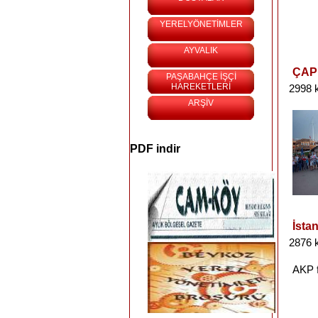
YERELYÖNETİMLER
AYVALIK
ÇAP
PAŞABAHÇE İŞÇİ
HAREKETLERİ
2998 
ARŞİV
PDF indir
İsta
2876 
AKP