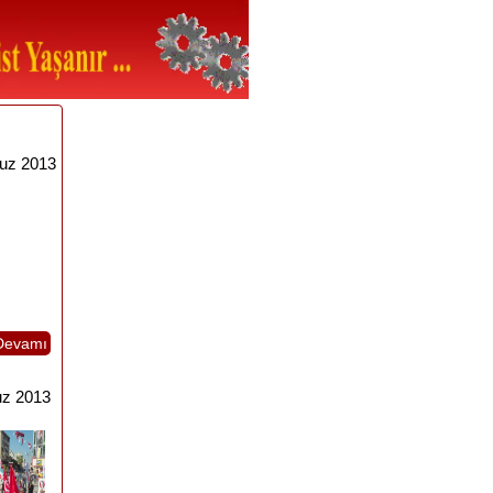
uz 2013
Devamı
z 2013