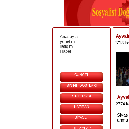
Ayvalı
Anasayfa
yönetim
2713 ke
iletişim
Haber
GÜNCEL
SINIFIN DOSTLARI
SINIF TAVRI
Ayval
2774 k
HAZİRAN
Sivas
SİYASET
anma
DOSYALAR