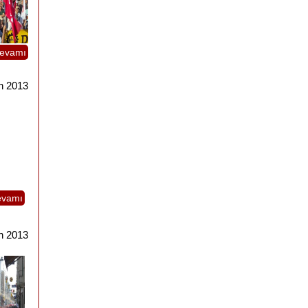
evamı
n 2013
evamı
n 2013