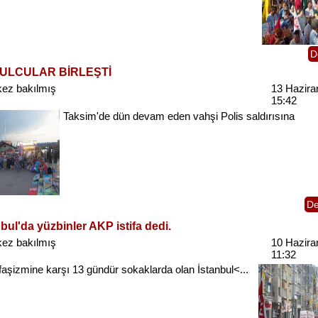
D
ULCULAR BİRLEŞTİ
kez bakılmış
13 Hazira
15:42
Taksim'de
dün
devam
eden
vahşi
Polis
saldırısına
D
nbul'da yüzbinler AKP istifa dedi.
kez bakılmış
10 Hazira
11:32
faşizmine
karşı
13
gündür
sokaklarda
olan
İstanbul<...