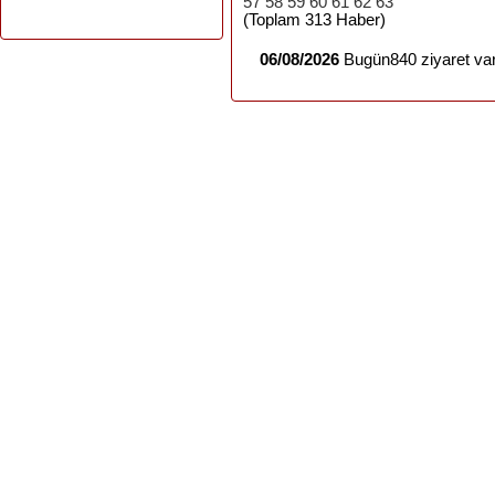
57
58
59
60
61
62
63
(Toplam 313 Haber)
06/08/2026
Bugün840 ziyaret var