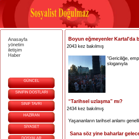
Boyun eğmeyenler Kartal'da 
Anasayfa
yönetim
2043 kez bakılmış
iletişim
Haber
"
Gericiliğe
,
emp
sloganıyla
GÜNCEL
SINIFIN DOSTLARI
“Tarihsel uzlaşma” mı?
SINIF TAVRI
2434 kez bakılmış
HAZİRAN
Yaşananların
tarihsel
anlamı
genell
SİYASET
Sana söz yine baharlar gele
DOSYALAR