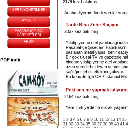
2179 kez bakılmış
YERELYÖNETİMLER
Acaba
diyorum
farklı
sorular
soru
AYVALIK
Tarihi Bina Zehir Saçıyor
PAŞABAHÇE İŞÇİ
2037 kez bakılmış
HAREKETLERİ
ARŞİV
Yıkılıp yerine otel yapılacağı iddia
Paşabahçe Şişecam Fabrikası’nın
paslanan metal yapısı zehir saçıy
Bir çok ulusal TV ve gazetede hab
PDF indir
binanın yıkılıp yerine otel yapılaca
uzun süredir bekleyen ve paslana
sağlığını tehdit etti konuşuluyor.
Bu konu ile ilgili CHP İstanbul Mil.
Peki sen ne yapmak istiyors
2164 kez bakılmış
Yeni
Türkiye’de
fiili
olarak
yaşanm
1
2
3
4
5
6
7
8
9
10
11
12
13
14
15
31
32
33
34
35
36
37
38
39
40
41
4