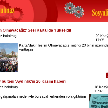
m Olmayacağız’ Sesi Kartal'da Yükseldi!
z bakılmış
20 Kas
17:05
Kartal'daki
‘Teslim
Olmayacağız’
mitingi
20
binin
üzerind
yurttaşın
 bülteni ‘Aydınlık’ın 20 Kasım haberi
ez bakılmış
18 Kasý
11:07
çalışmaları
nedeniyle
bu
sabah
erkenden
yola
çıktığım