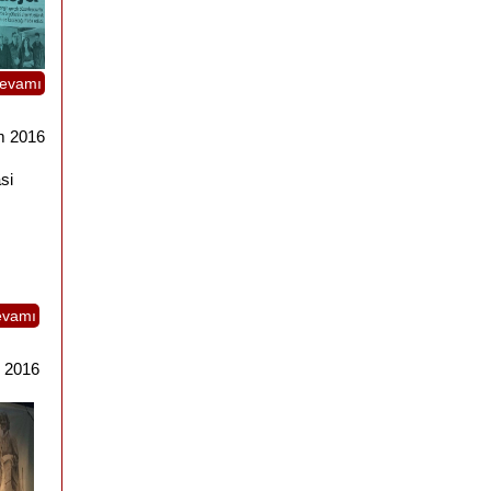
evamı
m 2016
si
evamı
 2016