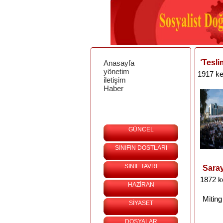
‘Tesli
Anasayfa
yönetim
1917 ke
iletişim
Haber
GÜNCEL
SINIFIN DOSTLARI
SINIF TAVRI
Saray
1872 k
HAZİRAN
Miting
SİYASET
DOSYALAR