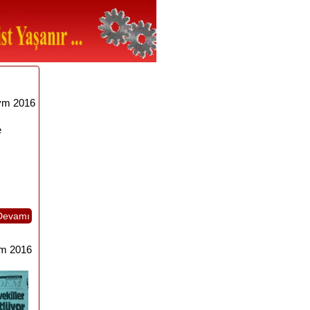
ým 2016
e
Devamı
m 2016