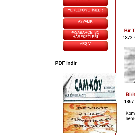
YERELYÖNETİMLER
AYVALIK
Bir 
PAŞABAHÇE İŞÇİ
HAREKETLERİ
1873 
ARŞİV
PDF indir
Bir
1867 
Komü
hem