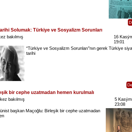
D
Tarihi Solumak: Türkiye ve Sosyalizm Sorunları
kez bakılmış
16 Kasý
19:01
“Türkiye
ve
Sosyalizm
Sorunları”nın
gerek
Türkiye
siya
tarihi
D
leşik bir cephe uzatmadan hemen kurulmalı
kez bakılmış
5 Kasým
23:08
nist
başkan
Maçoğlu
:
Birleşik
bir
cephe
uzatmadan
en