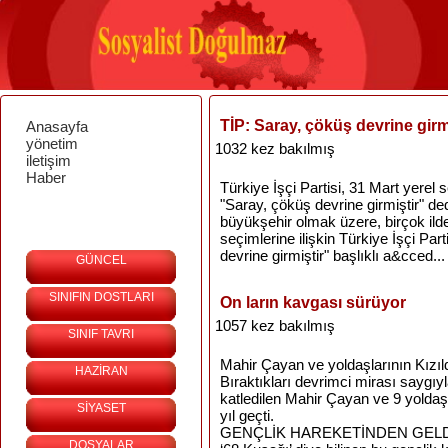
TİP: Saray, çöküş devrine girm
Anasayfa
yönetim
1032 kez bakılmış
iletişim
Haber
Türkiye İşçi Partisi, 31 Mart yerel 
"Saray, çöküş devrine girmiştir" de
büyükşehir olmak üzere, birçok ilde
seçimlerine ilişkin Türkiye İşçi Par
devrine girmiştir" başlıklı a&cced...
GÜNCEL
SINIFIN DOSTLARI
On ların kavgası sürüyor
1057 kez bakılmış
SINIF TAVRI
Mahir Çayan ve yoldaşlarının Kızıld
HAZİRAN
Bıraktıkları devrimci mirası saygıy
katledilen Mahir Çayan ve 9 yoldaşı
SİYASET
yıl geçti.
GENÇLİK HAREKETİNDEN GEL
DOSYALAR