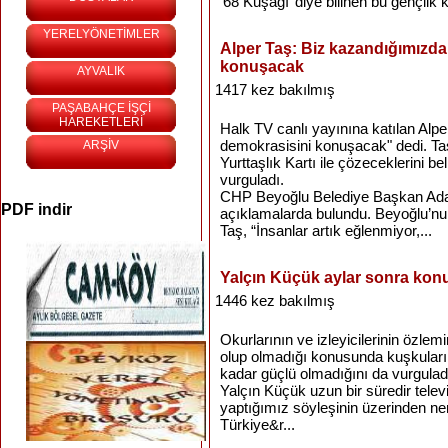
‘68 Kuşağı’ diye bilinen bu gençlik
YERELYÖNETİMLER
Alper Taş: Biz kazandığımızd
konuşacak
AYVALIK
1417 kez bakılmış
PAŞABAHÇE İŞÇİ
HAREKETLERİ
Halk TV canlı yayınına katılan Alp
demokrasisini konuşacak" dedi. Taş,
ARŞİV
Yurttaşlık Kartı ile çözeceklerini bel
vurguladı.
CHP Beyoğlu Belediye Başkan Adayı
PDF indir
açıklamalarda bulundu. Beyoğlu’nun 
Taş, “İnsanlar artık eğlenmiyor,...
Yalçın Küçük aylar sonra konu
1446 kez bakılmış
Okurlarının ve izleyicilerinin özlem
olup olmadığı konusunda kuşkuları 
kadar güçlü olmadığını da vurgulad
Yalçın Küçük uzun bir süredir tele
yaptığımız söyleşinin üzerinden nere
Türkiye&r...