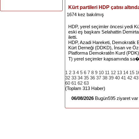
Kürt partileri HDP çatısı altınd
1674 kez bakılmış
HDP, yerel seçimler öncesi yedi Kürt 
eski eş başkanı Selahattin Demirta
iletti.
HDP, Azadi Hareketi, Demokratik B
Kürt Derneği (DDKD), İnsan ve Özgü
Platforma Demokratên Kurd (PDK) 
T) yerel seçimler kapsamında sa�
1
2
3
4
5
6
7
8
9
10
11
12
13
14
15
1
32
33
34
35
36
37
38
39
40
41
42
43
60
61
62
63
(Toplam 313 Haber)
06/08/2026
Bugün595 ziyaret var 