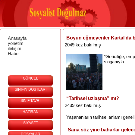
Boyun eğmeyenler Kartal'da 
Anasayfa
yönetim
2049 kez bakılmış
iletişim
Haber
"
Gericiliğe
,
emp
sloganıyla
GÜNCEL
SINIFIN DOSTLARI
“Tarihsel uzlaşma” mı?
SINIF TAVRI
2439 kez bakılmış
HAZİRAN
Yaşananların
tarihsel
anlamı
genell
SİYASET
Sana söz yine baharlar gele
DOSYALAR