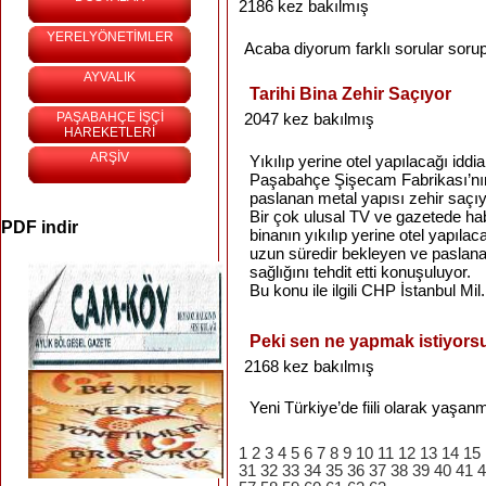
2186 kez bakılmış
YERELYÖNETİMLER
Acaba
diyorum
farklı
sorular
soru
AYVALIK
Tarihi Bina Zehir Saçıyor
PAŞABAHÇE İŞÇİ
2047 kez bakılmış
HAREKETLERİ
ARŞİV
Yıkılıp yerine otel yapılacağı iddia
Paşabahçe Şişecam Fabrikası’nın
paslanan metal yapısı zehir saçıy
Bir çok ulusal TV ve gazetede hab
PDF indir
binanın yıkılıp yerine otel yapılaca
uzun süredir bekleyen ve paslana
sağlığını tehdit etti konuşuluyor.
Bu konu ile ilgili CHP İstanbul Mil.
Peki sen ne yapmak istiyors
2168 kez bakılmış
Yeni
Türkiye’de
fiili
olarak
yaşanm
1
2
3
4
5
6
7
8
9
10
11
12
13
14
15
31
32
33
34
35
36
37
38
39
40
41
4