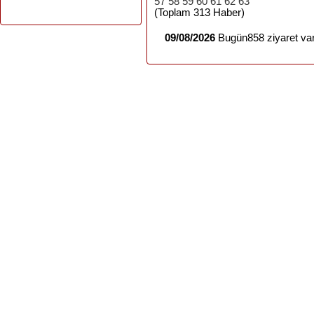
57
58
59
60
61
62
63
(Toplam 313 Haber)
09/08/2026
Bugün858 ziyaret var