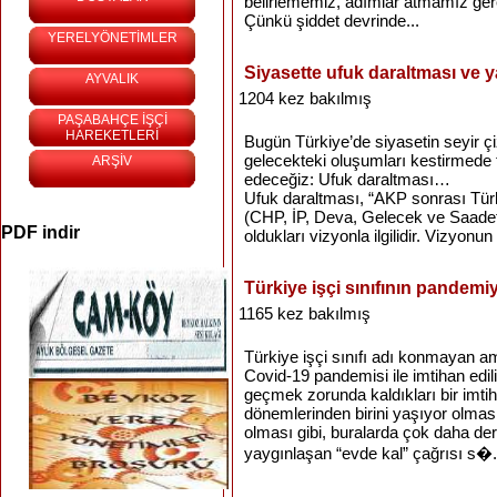
belirlememiz, adımlar atmamız ger
Çünkü şiddet devrinde...
YERELYÖNETİMLER
Siyasette ufuk daraltması ve ya
AYVALIK
1204 kez bakılmış
PAŞABAHÇE İŞÇİ
HAREKETLERİ
Bugün Türkiye’de siyasetin seyir çi
gelecekteki oluşumları kestirmede
ARŞİV
edeceğiz: Ufuk daraltması…
Ufuk daraltması, “AKP sonrası Türkiy
(CHP, İP, Deva, Gelecek ve Saadet
PDF indir
oldukları vizyonla ilgilidir. Vizyonun
Türkiye işçi sınıfının pandemiy
1165 kez bakılmış
Türkiye işçi sınıfı adı konmayan am
Covid-19 pandemisi ile imtihan edil
geçmek zorunda kaldıkları bir imtih
dönemlerinden birini yaşıyor olması,
olması gibi, buralarda çok daha der
yaygınlaşan “evde kal” çağrısı s�.