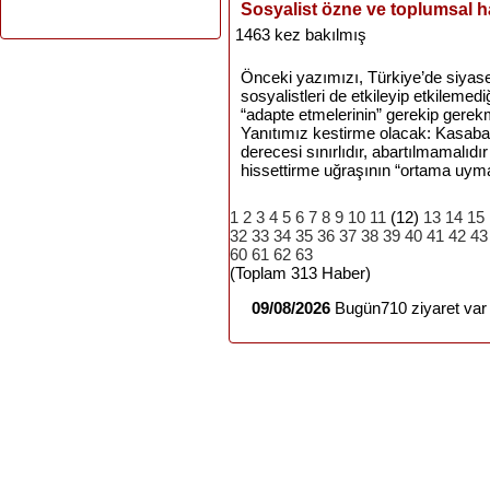
Sosyalist özne ve toplumsal h
1463 kez bakılmış
Önceki yazımızı, Türkiye’de siya
sosyalistleri de etkileyip etkilemedi
“adapte etmelerinin” gerekip gerekme
Yanıtımız kestirme olacak: Kasabal
derecesi sınırlıdır, abartılmamalıdı
hissettirme uğraşının “ortama uyma
1
2
3
4
5
6
7
8
9
10
11
(12)
13
14
15
32
33
34
35
36
37
38
39
40
41
42
43
60
61
62
63
(Toplam 313 Haber)
09/08/2026
Bugün710 ziyaret var 