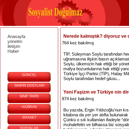
Nerede kalmıştık? diyoruz ve
Anasayfa
yönetim
764 kez bakılmış
iletişim
Haber
TİP, Süleyman Soylu tarafından hede
uğramasına ilişkin basın açıklama
Soylu, ülkemizin hak ettiği bir yöneti
mafya bozuntularına hak ettiği yanıt
Türkiye İşçi Partisi (TİP), Hatay Mi
GÜNCEL
Soylu tarafından hedef g&ou...
SINIFIN DOSTLARI
Yeni Faşizm ve Türkiye nin dire
SINIF TAVRI
874 kez bakılmış
HAZİRAN
Bu yazıda, Ergin Yıldızoğlu'nun kı
kitabına da yer yer atıfta bulunar
SİYASET
Çünkü o sık kullanılan ifadeyle “d
muhalefetin ve bilhassa biz sosyalis
DOSYALAR