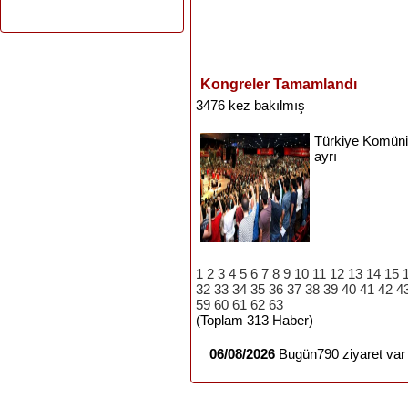
Kongreler Tamamlandı
3476 kez bakılmış
Türkiye
Komüni
ayrı
1
2
3
4
5
6
7
8
9
10
11
12
13
14
15
32
33
34
35
36
37
38
39
40
41
42
4
59
60
61
62
63
(Toplam 313 Haber)
06/08/2026
Bugün790 ziyaret var 