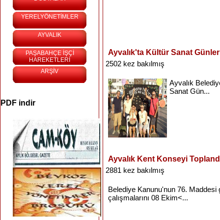
YERELYÖNETİMLER
AYVALIK
Ayvalık'ta Kültür Sanat Günler
PAŞABAHÇE İŞÇİ
HAREKETLERİ
2502 kez bakılmış
ARŞİV
Ayvalık
Belediy
Sanat
Gün...
PDF indir
Ayvalık Kent Konseyi Topland
2881 kez bakılmış
Belediye
Kanunu'nun
76.
Maddesi
çalışmalarını
08
Ekim<...