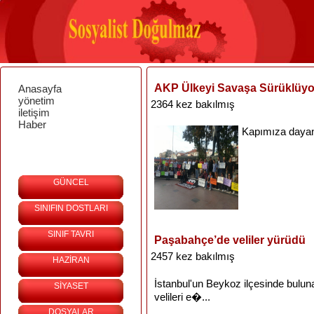
AKP Ülkeyi Savaşa Sürüklüyo
Anasayfa
yönetim
2364 kez bakılmış
iletişim
Haber
Kapımıza
daya
GÜNCEL
SINIFIN DOSTLARI
SINIF TAVRI
Paşabahçe’de veliler yürüdü
2457 kez bakılmış
HAZİRAN
İstanbul'un
Beykoz
ilçesinde
bulun
SİYASET
velileri
e�...
DOSYALAR