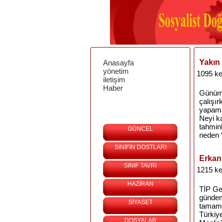
Yakın 
Anasayfa
yönetim
1095 ke
iletişim
Haber
Günümü
çalışır
yapama
Neyi ka
tahminl
GÜNCEL
neden “
SINIFIN DOSTLARI
Erkan 
SINIF TAVRI
1215 ke
HAZİRAN
TİP Ge
gündemi
SİYASET
tamaml
Türkiye
DOSYALAR