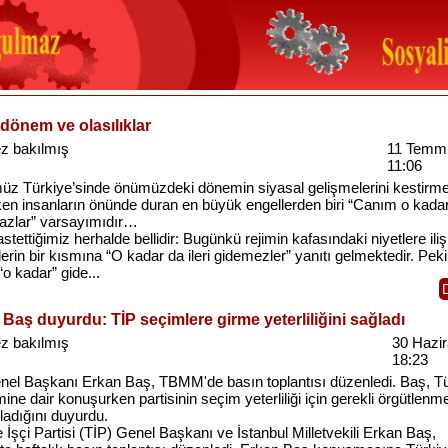
dönem ve olasılıklar
z bakılmış
11 Temm
11:06
z Türkiye’sinde önümüzdeki dönemin siyasal gelişmelerini kestirm
ken insanların önünde duran en büyük engellerden biri “Canım o kadar
zlar” varsayımıdır…
stettiğimiz herhalde bellidir: Bugünkü rejimin kafasındaki niyetlere iliş
erin bir kısmına “O kadar da ileri gidemezler” yanıtı gelmektedir. Peki
o kadar” gide...
Baş duyurdu: TİP seçimlere girme yeterliliğini sağladı
z bakılmış
30 Hazi
18:23
nel Başkanı Erkan Baş, TBMM'de basın toplantısı düzenledi. Baş, T
ne dair konuşurken partisinin seçim yeterliliği için gerekli örgütlenm
adığını duyurdu.
 İşçi Partisi (TİP) Genel Başkanı ve İstanbul Milletvekili Erkan Baş,