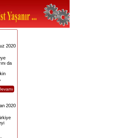
uz 2020
eye
ını da
kin
,
Devamı
ran 2020
ürkiye
eyi