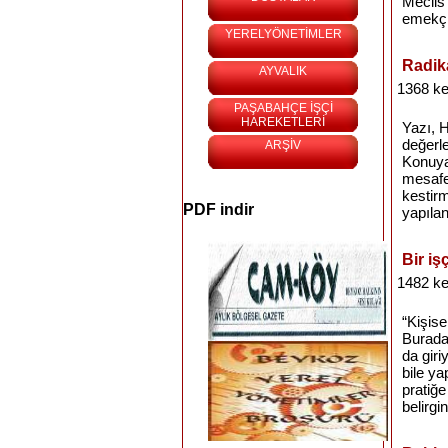
Meclis
emekçi
YERELYÖNETİMLER
Radika
AYVALIK
1368 ke
PAŞABAHÇE İŞÇİ
HAREKETLERİ
Yazı, H
değerle
ARŞİV
Konuya 
mesafe
kestir
PDF indir
yapılan
Bir iş
1482 ke
“Kişise
Burada,
da giri
bile ya
pratiğe
belirgi