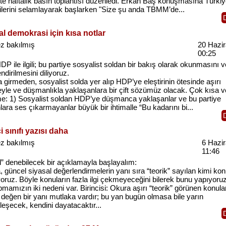
'te haftalık basın toplantısı düzenledi. Erkan Baş konuşmasına Türki
lerini selamlayarak başlarken "Size şu anda TBMM’de...
l demokrasi için kısa notlar
z bakılmış
20 Hazi
00:25
DP ile ilgili; bu partiye sosyalist soldan bir bakış olarak okunmasını v
ndirilmesini diliyoruz.
girmeden, sosyalist solda yer alıp HDP’ye eleştirinin ötesinde aşırı
yle ve düşmanlıkla yaklaşanlara bir çift sözümüz olacak. Çok kısa v
me: 1) Sosyalist soldan HDP’ye düşmanca yaklaşanlar ve bu partiye
lara ses çıkarmayanlar büyük bir ihtimalle “Bu kadarını bi...
çi sınıfı yazısı daha
z bakılmış
6 Hazi
11:46
l” denebilecek bir açıklamayla başlayalım:
 güncel siyasal değerlendirmelerin yanı sıra “teorik” sayılan kimi kon
yoruz. Böyle konuların fazla ilgi çekmeyeceğini bilerek bunu yapıyoruz
pmamızın iki nedeni var. Birincisi: Okura aşırı “teorik” görünen konular
 değen bir yanı mutlaka vardır; bu yan bugün olmasa bile yarın
nleşecek, kendini dayatacaktır...