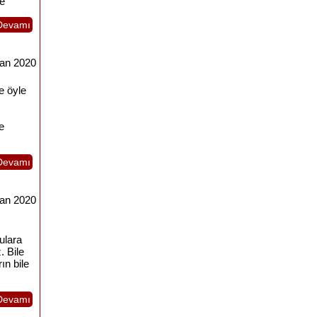
ye
Devamı
ran 2020
e öyle
e
Devamı
ran 2020
ulara
. Bile
ın bile
Devamı