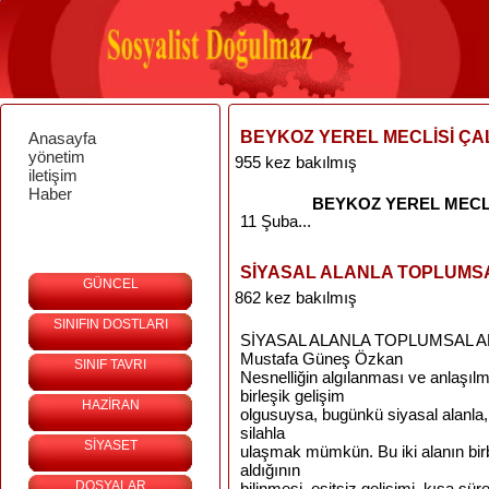
BEYKOZ YEREL MECLİSİ ÇA
Anasayfa
yönetim
955 kez bakılmış
iletişim
Haber
BEYKOZ YEREL MECLİ
11 Şuba...
SİYASAL ALANLA TOPLUMSAL
GÜNCEL
862 kez bakılmış
SINIFIN DOSTLARI
SİYASAL ALANLA TOPLUMSAL AL
Mustafa Güneş Özkan
SINIF TAVRI
Nesnelliğin algılanması ve anlaşılm
birleşik gelişim
HAZİRAN
olgusuysa, bugünkü siyasal alanla, 
silahla
SİYASET
ulaşmak mümkün. Bu iki alanın birbi
aldığının
DOSYALAR
bilinmesi, eşitsiz gelişimi, kısa sü