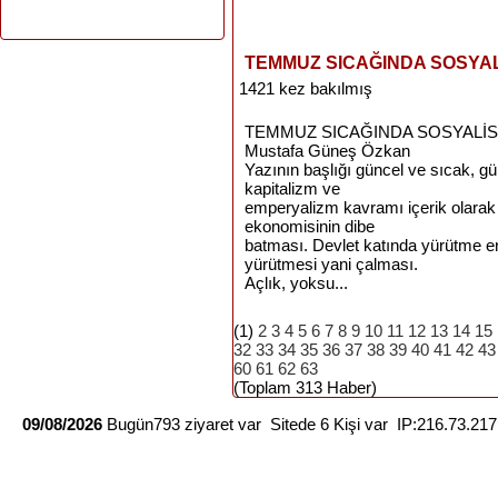
TEMMUZ SICAĞINDA SOSYA
1421 kez bakılmış
TEMMUZ SICAĞINDA SOSYALİ
Mustafa Güneş Özkan
Yazının başlığı güncel ve sıcak,
kapitalizm ve
emperyalizm kavramı içerik olarak 
ekonomisinin dibe
batması. Devlet katında yürütme erk
yürütmesi yani çalması.
Açlık, yoksu...
(1)
2
3
4
5
6
7
8
9
10
11
12
13
14
15
32
33
34
35
36
37
38
39
40
41
42
43
60
61
62
63
(Toplam 313 Haber)
09/08/2026
Bugün793 ziyaret var Sitede 6 Kişi var IP:216.73.21