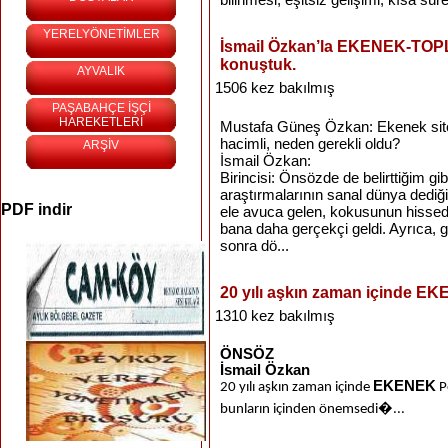
YERELYÖNETİMLER
İsmail Özkan’la EKENEK-TOPL
konuştuk.
AYVALIK
1506 kez bakılmış
PAŞABAHÇE İŞÇİ
HAREKETLERİ
Mustafa Güneş Özkan: Ekenek sites
hacimli, neden gerekli oldu?
ARŞİV
İsmail Özkan:
Birincisi: Önsözde de belirttiğim gi
araştırmalarının sanal dünya dediğ
PDF indir
ele avuca gelen, kokusunun hissed
bana daha gerçekçi geldi. Ayrıca,
sonra dö...
20 yılı aşkın zaman içinde EKE
1310 kez bakılmış
ÖNSÖZ
İsmail Özkan
EKENEK
20 yılı aşkın zaman içinde
Po
bunların içinden önemsedi�...