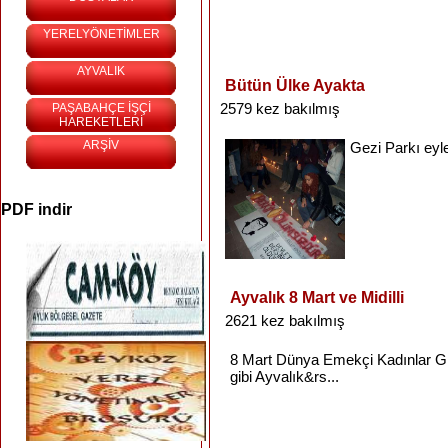
YERELYÖNETİMLER
AYVALIK
Bütün Ülke Ayakta
2579 kez bakılmış
PAŞABAHÇE İŞÇİ
HAREKETLERİ
ARŞİV
Gezi
Parkı
eyl
PDF indir
Ayvalık 8 Mart ve Midilli
2621 kez bakılmış
8 Mart
Dünya
Emekçi
Kadınlar
G
gibi
Ayvalık&rs...