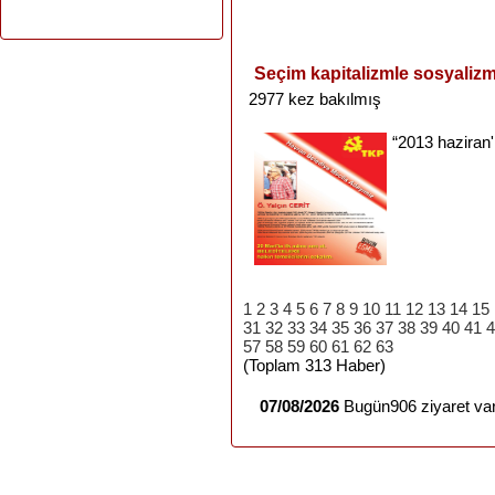
Seçim kapitalizmle sosyalizm
2977 kez bakılmış
“
2013
haziran
1
2
3
4
5
6
7
8
9
10
11
12
13
14
15
31
32
33
34
35
36
37
38
39
40
41
4
57
58
59
60
61
62
63
(Toplam 313 Haber)
07/08/2026
Bugün906 ziyaret var