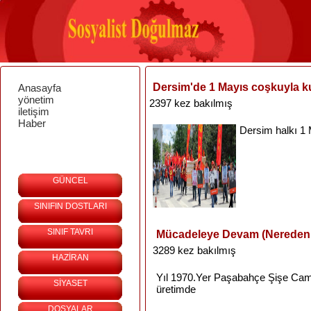
Dersim'de 1 Mayıs coşkuyla k
Anasayfa
yönetim
2397 kez bakılmış
iletişim
Haber
Dersim
halkı
1
GÜNCEL
SINIFIN DOSTLARI
SINIF TAVRI
Mücadeleye Devam (Nereden
3289 kez bakılmış
HAZİRAN
Yıl
1970.Yer
Paşabahçe
Şişe
Ca
SİYASET
üretimde
DOSYALAR