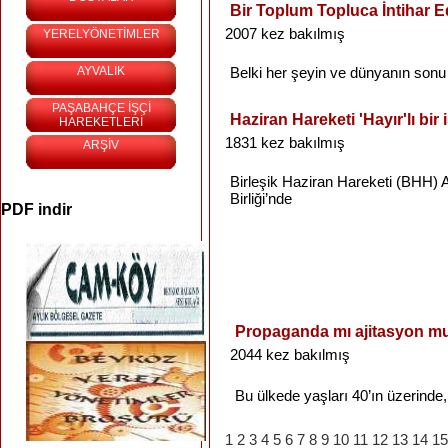
Bir Toplum Topluca İntihar E
2007 kez bakılmış
YERELYÖNETİMLER
AYVALIK
Belki
her
şeyin
ve
dünyanın
sonu
PAŞABAHÇE İŞÇİ
Haziran Hareketi 'Hayır'lı bir 
HAREKETLERİ
1831 kez bakılmış
ARŞİV
Birleşik
Haziran
Hareketi
(
BHH
)
Birliği’nde
PDF indir
Propaganda mı ajitasyon m
2044 kez bakılmış
Bu
ülkede
yaşları
40’ın
üzerinde
1
2
3
4
5
6
7
8
9
10
11
12
13
14
15