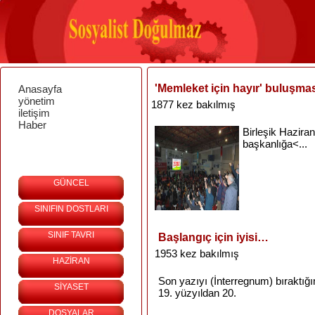
'Memleket için hayır' buluşma
Anasayfa
yönetim
1877 kez bakılmış
iletişim
Haber
Birleşik
Haziran
başkanlığa<...
GÜNCEL
SINIFIN DOSTLARI
SINIF TAVRI
Başlangıç için iyisi…
1953 kez bakılmış
HAZİRAN
Son
yazıyı
(
İnterregnum
)
bıraktığ
SİYASET
19.
yüzyıldan
20.
DOSYALAR