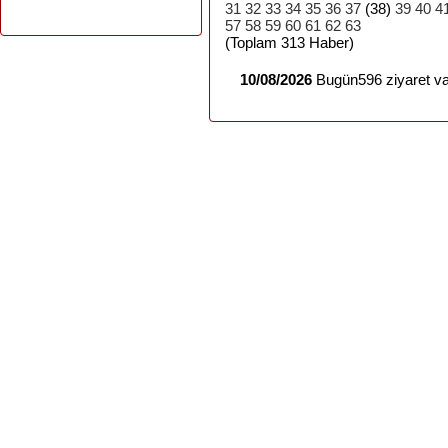
31
32
33
34
35
36
37
(38)
39
40
4
57
58
59
60
61
62
63
(Toplam 313 Haber)
10/08/2026
Bugün596 ziyaret va