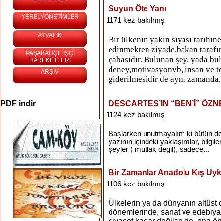
Suyun Öte Yanı
YERELYÖNETİMLER
1171 kez bakılmış
AYVALIK
Bir ülkenin yakın siyasi tarihin
edinmekten ziyade,bakan tarafın,
PAŞABAHÇE İŞÇİ
çabasıdır. Bulunan şey, yada bu
HAREKETLERİ
deney,motivasyonvb, insan ve t
ARŞİV
giderilmesidir de aynı zamanda. 
PDF indir
DESCARTES’IN “BEN’İ” ÖZN
1124 kez bakılmış
Başlarken unutmayalım ki bütün doğ
yazının içindeki yaklaşımlar, bilgi
şeyler ( mutlak değil), sadece...
Bir Zamanlar Anadolu Kış U
1106 kez bakılmış
Ülkelerin ya da dünyanın altüst o
dönemlerinde, sanat ve edebiyatı
siyaset kadar değilse de, ona ö