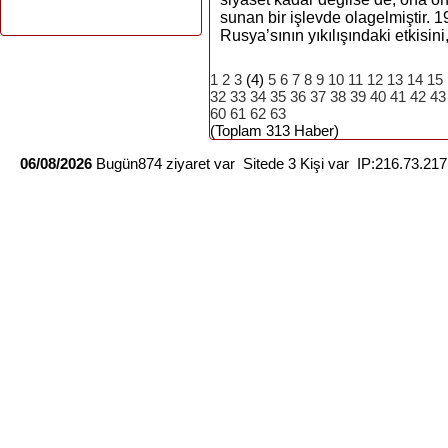
sunan bir işlevde olagelmiştir. 1
Rusya’sının yıkılışındaki etkisini,
1
2
3
(4)
5
6
7
8
9
10
11
12
13
14
15
32
33
34
35
36
37
38
39
40
41
42
43
60
61
62
63
(Toplam 313 Haber)
06/08/2026
Bugün874 ziyaret var Sitede 3 Kişi var IP:216.73.21