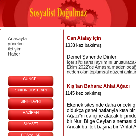
Can Atalay için
Anasayfa
yönetim
1333 kez bakılmış
iletişim
Haber
Demet Şahende Dinler
İçerisi/dışarısı ayrımını unuttura
Ekim 2022'de Amasra maden ocağı
neden olan toplumsal düzeni anlatırk
GÜNCEL
Kış’tan Bahara; Ahlat Ağacı
SINIFIN DOSTLARI
1145 kez bakılmış
SINIF TAVRI
Ekenek sitesinde daha önceki g
oldukça genel hatlarıyla kısa bi
HAZİRAN
Ağacı”nı da içine alacak biçimde
bir Nuri Bilge Ceylan sineması
SİYASET
Ancak bu, tek başına bir “Ahlat A
DOSYALAR