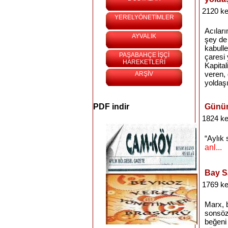
2120 ke
YERELYÖNETİMLER
Acıları
AYVALIK
şey de
kabull
PAŞABAHÇE İŞÇİ
çaresi
HAREKETLERİ
Kapital
veren, 
ARŞİV
yoldaşı
PDF indir
Günüm
1824 ke
“Aylık 
anl...
Bay S
1769 ke
Marx, b
sonsözd
beğeni 