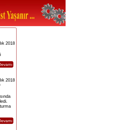
lık 2018
i
Devamı
lık 2018
0
asında
edi.
şturma
Devamı