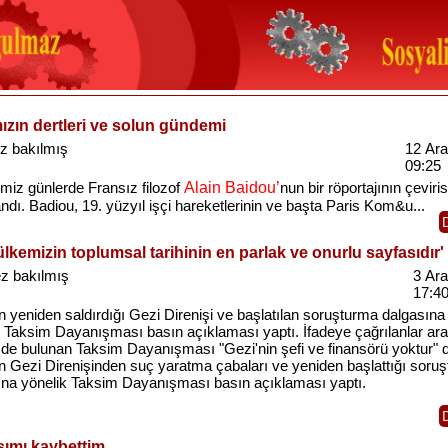
ızın dertleri ve solun gündemi
z bakılmış
12 Ara
09:25
miz günlerde Fransız filozof
Alain Baidou’
nun bir röportajının çeviris
ndı. Badiou, 19. yüzyıl işçi hareketlerinin ve başta Paris Kom&u...
ülkemizin toplumsal tarihinin en parlak ve onurlu sayfasıdır'
z bakılmış
3 Ara
17:4
 yeniden saldırdığı Gezi Direnişi ve başlatılan soruşturma dalgasına
k Taksim Dayanışması basın açıklaması yaptı. İfadeye çağrılanlar ar
 de bulunan Taksim Dayanışması "Gezi'nin şefi ve finansörü yoktur" d
n Gezi Direnişinden suç yaratma çabaları ve yeniden başlattığı soru
ına yönelik Taksim Dayanışması basın açıklaması yaptı.
şımı kaybettim