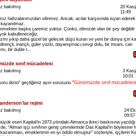
z bakılmış
20 Kas
11:49
mız hafızalarımızdan silinmez. Ancak, acılar karşısında isyan ederek
 kazanılmaz.
enmekten başka çaremiz yoktur. Çünkü, elimizde olan bir şey değildir
 yok kabulleneceğiz.
izmi yıkıp daha güzel bir gelecek düşü kuran ve yeni bir dünya için k
dirençli, inançlı, güler yüzlü, dayanışmacı,sevgi dolu, bir insanı, can
mı, bir duble r...
üzde sınıf mücadelesi
z bakılmış
3 Kas
10:01
soru dizisi” geçtiğimiz ayın sorusunu
“
Günümüzde sınıf mücadelesi
anderson’lar rejimi
z bakılmış
24 Ek
09:57
üyük eseri Kapital’in 1873 yılındaki Almanca ikinci baskısına yazdığı
e, “Alman işçi sınıfının geniş çevrelerinde Das Kapital’in böylesine h
kazanması, emeklerimin en iyi ödülü olmuştur” sözleriyle, işçilerin Ka