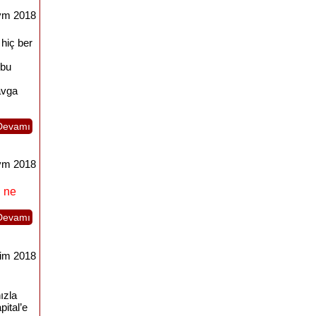
ým 2018
 hiç ber
 bu
avga
Devamı
ým 2018
 ne
Devamı
im 2018
ızla
pital’e