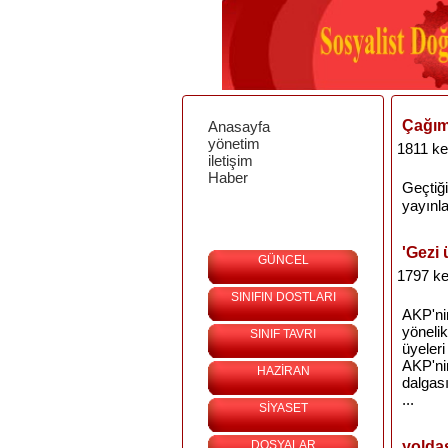
Çağım
Anasayfa
yönetim
1811 ke
iletişim
Haber
Geçtiği
yayınla
'Gezi 
GÜNCEL
1797 ke
SINIFIN DOSTLARI
AKP'nin
yöneli
SINIF TAVRI
üyeleri
AKP'ni
HAZİRAN
dalgas
...
SİYASET
DOSYALAR
yolda