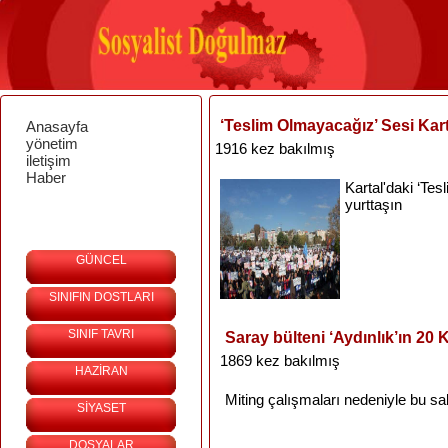
‘Teslim Olmayacağız’ Sesi Kart
Anasayfa
yönetim
1916 kez bakılmış
iletişim
Haber
Kartal'daki
‘Tes
yurttaşın
GÜNCEL
SINIFIN DOSTLARI
SINIF TAVRI
Saray bülteni ‘Aydınlık’ın 20
1869 kez bakılmış
HAZİRAN
Miting
çalışmaları
nedeniyle
bu
sa
SİYASET
DOSYALAR