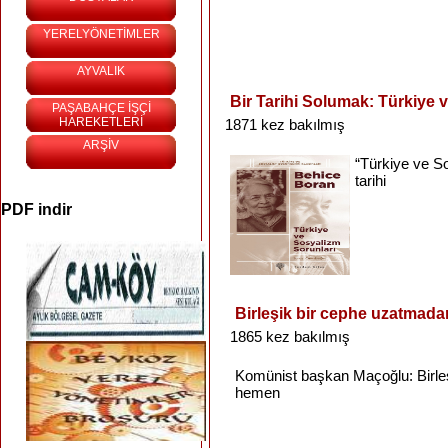
YERELYÖNETİMLER
AYVALIK
Bir Tarihi Solumak: Türkiye 
PAŞABAHÇE İŞÇİ
HAREKETLERİ
1871 kez bakılmış
ARŞİV
“Türkiye
ve
S
tarihi
PDF indir
Birleşik bir cephe uzatmad
1865 kez bakılmış
Komünist
başkan
Maçoğlu
:
Birle
hemen