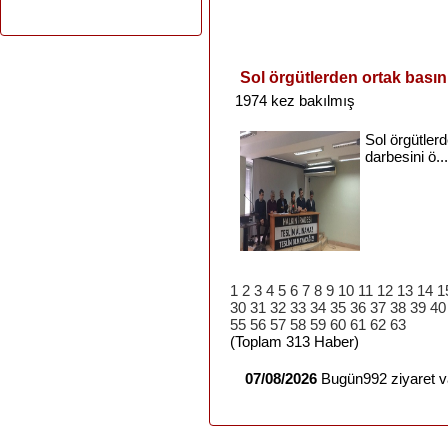
Sol örgütlerden ortak basın
1974 kez bakılmış
Sol
örgütler
darbesini
ö...
1
2
3
4
5
6
7
8
9
10
11
12
13
14
1
30
31
32
33
34
35
36
37
38
39
40
55
56
57
58
59
60
61
62
63
(Toplam 313 Haber)
07/08/2026
Bugün992 ziyaret va