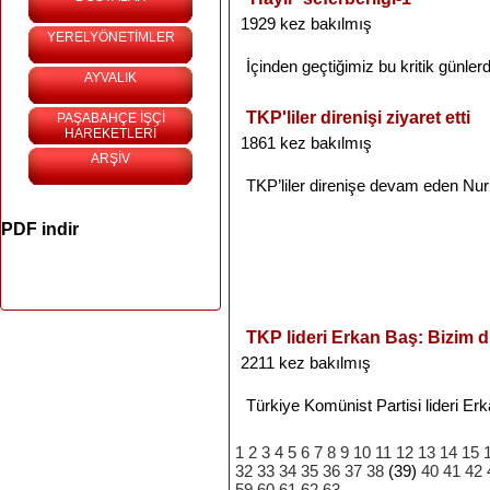
1929 kez bakılmış
YERELYÖNETİMLER
İçinden
geçtiğimiz
bu
kritik
günler
AYVALIK
TKP'liler direnişi ziyaret etti
PAŞABAHÇE İŞÇİ
HAREKETLERİ
1861 kez bakılmış
ARŞİV
TKP’liler
direnişe
devam
eden
Nur
PDF indir
TKP lideri Erkan Baş: Bizim 
2211 kez bakılmış
Türkiye
Komünist
Partisi
lideri
Erk
1
2
3
4
5
6
7
8
9
10
11
12
13
14
15
32
33
34
35
36
37
38
(39)
40
41
42
59
60
61
62
63