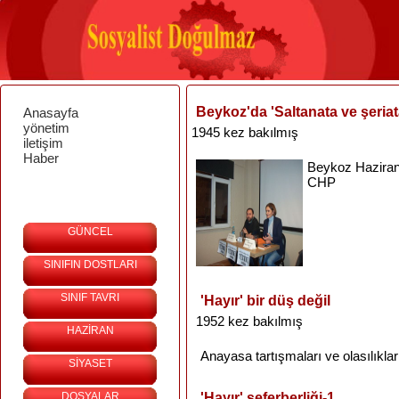
Beykoz'da 'Saltanata ve şeriata
Anasayfa
yönetim
1945 kez bakılmış
iletişim
Haber
Beykoz
Hazira
CHP
GÜNCEL
SINIFIN DOSTLARI
SINIF TAVRI
'Hayır' bir düş değil
1952 kez bakılmış
HAZİRAN
Anayasa
tartışmaları
ve
olasılıklar
SİYASET
DOSYALAR
'Hayır' seferberliği-1