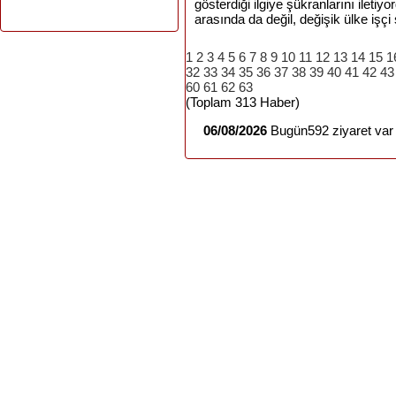
gösterdiği ilgiye şükranlarını ileti
arasında da değil, değişik ülke işçi sı
1
2
3
4
5
6
7
8
9
10
11
12
13
14
15
1
32
33
34
35
36
37
38
39
40
41
42
43
60
61
62
63
(Toplam 313 Haber)
06/08/2026
Bugün592 ziyaret var 