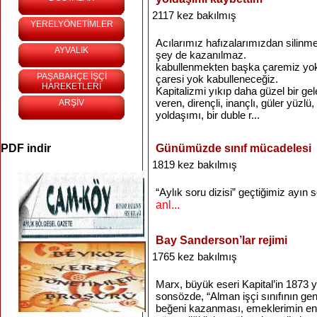
2117 kez bakılmış
YERELYÖNETİMLER
Acılarımız hafızalarımızdan silinme
AYVALIK
şey de kazanılmaz.
kabullenmekten başka çaremiz yoktu
PAŞABAHÇE İŞÇİ
çaresi yok kabulleneceğiz.
HAREKETLERİ
Kapitalizmi yıkıp daha güzel bir ge
veren, dirençli, inançlı, güler yüzl
ARŞİV
yoldaşımı, bir duble r...
PDF indir
Günümüzde sınıf mücadelesi
1819 kez bakılmış
“Aylık soru dizisi” geçtiğimiz ayın
anl...
Bay Sanderson’lar rejimi
1765 kez bakılmış
Marx, büyük eseri Kapital’in 1873 y
sonsözde, “Alman işçi sınıfının gen
beğeni kazanması, emeklerimin en iy