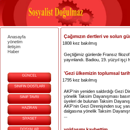
Çağımızın dertleri ve solun g
Anasayfa
yönetim
1808 kez bakılmış
iletişim
Haber
Geçtiğimiz günlerde Fransız filozo
yayınlandı. Badiou, 19. yüzyıl işçi
'Gezi ülkemizin toplumsal tarih
GÜNCEL
1795 kez bakılmış
SINIFIN DOSTLARI
AKP'nin yeniden saldırdığı Gezi Di
yönelik Taksim Dayanışması basın 
SINIF TAVRI
üyeleri de bulunan Taksim Dayanışm
AKP'nin Gezi Direnişinden suç yar
HAZİRAN
dalgasına yönelik Taksim Dayanışm
...
SİYASET
DOSYALAR
yoldaşımı kaybettim