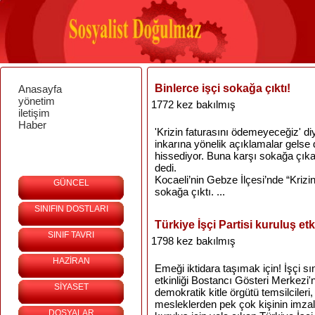
Binlerce işçi sokağa çıktı!
Anasayfa
yönetim
1772 kez bakılmış
iletişim
Haber
'Krizin faturasını ödemeyeceğiz' di
inkarına yönelik açıklamalar gelse d
hissediyor. Buna karşı sokağa çıkan
dedi.
Kocaeli’nin Gebze İlçesi’nde “Krizi
GÜNCEL
sokağa çıktı. ...
SINIFIN DOSTLARI
Türkiye İşçi Partisi kuruluş etk
SINIF TAVRI
1798 kez bakılmış
HAZİRAN
Emeği iktidara taşımak için! İşçi sın
etkinliği Bostancı Gösteri Merkezi'n
SİYASET
demokratik kitle örgütü temsilcileri
mesleklerden pek çok kişinin imzala
DOSYALAR