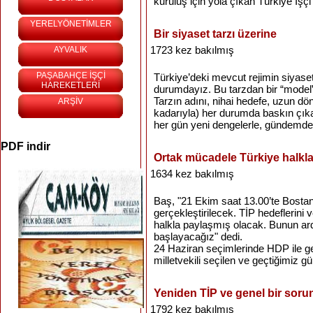
kuruluş için yola çıkan Türkiye İşçi 
YERELYÖNETİMLER
Bir siyaset tarzı üzerine
1723 kez bakılmış
AYVALIK
PAŞABAHÇE İŞÇİ
Türkiye’deki mevcut rejimin siyase
HAREKETLERİ
durumdayız. Bu tarzdan bir “model” 
Tarzın adını, nihai hedefe, uzun dön
ARŞİV
kadarıyla) her durumda baskın çıka
her gün yeni dengelerle, gündemdek
PDF indir
Ortak mücadele Türkiye halkla
1634 kez bakılmış
Baş, "21 Ekim saat 13.00’te Bostan
gerçekleştirilecek. TİP hedeflerini 
halkla paylaşmış olacak. Bunun a
başlayacağız" dedi.
24 Haziran seçimlerinde HDP ile gerç
milletvekili seçilen ve geçtiğimiz gün
Yeniden TİP ve genel bir soru
1792 kez bakılmış