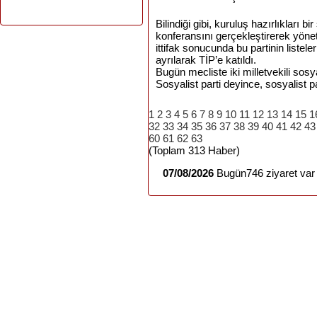
Bilindiği gibi, kuruluş hazırlıkları 
konferansını gerçekleştirerek yönet
ittifak sonucunda bu partinin listele
ayrılarak TİP’e katıldı.
Bugün mecliste iki milletvekili sosy
Sosyalist parti deyince, sosyalist par
1
2
3
4
5
6
7
8
9
10
11
12
13
14
15
1
32
33
34
35
36
37
38
39
40
41
42
43
60
61
62
63
(Toplam 313 Haber)
07/08/2026
Bugün746 ziyaret var 