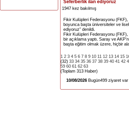
Seferberlik ilan ediyoruz
1947 kez bakılmış
Fikir Kulüpleri Federasyonu (FKF),
boyunca başta üniversiteler ve lise
ediyoruz" denildi.
Fikir Kulüpleri Federasyonu (FKF),
bir açıklama yaptı. Saray ve AKP'n
başta eğitim olmak üzere, hiçbir al
1
2
3
4
5
6
7
8
9
10
11
12
13
14
15
1
(32)
33
34
35
36
37
38
39
40
41
42
4
59
60
61
62
63
(Toplam 313 Haber)
10/08/2026
Bugün499 ziyaret var 