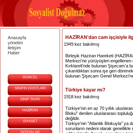
HAZİRAN'dan cam işçisiyle ilg
Anasayfa
yönetim
1949 kez bakılmış
iletişim
Haber
Birleşik Haziran Hareketi (HAZİRAN
Merkezi’ne yürüyüşleri engellenen cam
Kırklareli’nde bulunan Şişecam’a 
çıkarıldıktan sonra işe geri dönmek
bulunan Şişecam Genel Merkezi’ne 
GÜNCEL
SINIFIN DOSTLARI
Türkiye kayar mı?
1918 kez bakılmış
SINIF TAVRI
Türkiye’nin en az 70 yıllık uluslar
HAZİRAN
Bloku” denilen uluslararası toplul
değildir.
SİYASET
Türkiye’nin “Atlantik Blokuyla” ya d
sorunların nedeni olarak genellikle 
DOSYALAR