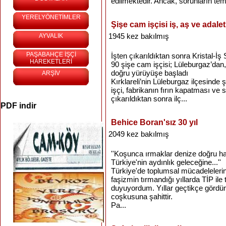
edilmektedir. Ancak, sorunların tem
YERELYÖNETİMLER
Şişe cam işçisi iş, aş ve adale
1945 kez bakılmış
AYVALIK
PAŞABAHÇE İŞÇİ
İşten çıkarıldıktan sonra Kristal-
HAREKETLERİ
90 şişe cam işçisi; Lüleburgaz’da
doğru yürüyüşe başladı
ARŞİV
Kırklareli’nin Lüleburgaz ilçesind
işçi, fabrikanın fırın kapatması ve 
çıkarıldıktan sonra ilç...
PDF indir
Behice Boran'sız 30 yıl
2049 kez bakılmış
''Koşunca ırmaklar denize doğru ha
Türkiye'nin aydınlık geleceğine...''
Türkiye'de toplumsal mücadelelerin 
faşizmin tırmandığı yıllarda TİP ile
duyuyordum. Yıllar geçtikçe görd
coşkusuna şahittir.
Pa...