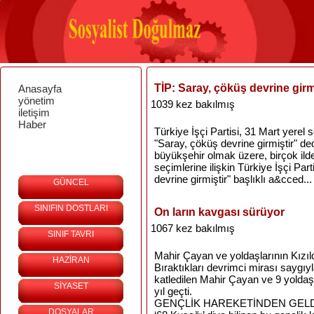
TİP: Saray, çöküş devrine girm
Anasayfa
yönetim
1039 kez bakılmış
iletişim
Haber
Türkiye İşçi Partisi, 31 Mart yerel 
"Saray, çöküş devrine girmiştir" de
büyükşehir olmak üzere, birçok ilde
seçimlerine ilişkin Türkiye İşçi Par
devrine girmiştir" başlıklı a&cced...
GÜNCEL
SINIFIN DOSTLARI
On ların kavgası sürüyor
1067 kez bakılmış
SINIF TAVRI
Mahir Çayan ve yoldaşlarının Kızıld
HAZİRAN
Bıraktıkları devrimci mirası saygıy
katledilen Mahir Çayan ve 9 yoldaşı
SİYASET
yıl geçti.
GENÇLİK HAREKETİNDEN GEL
DOSYALAR