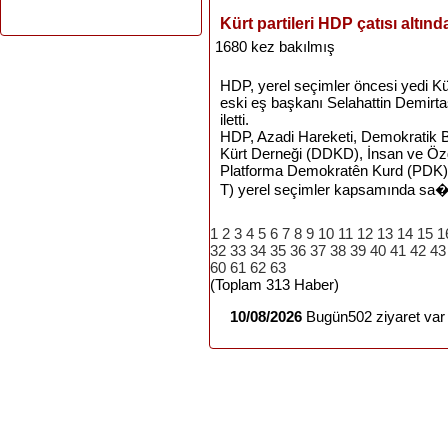
Kürt partileri HDP çatısı altınd
1680 kez bakılmış
HDP, yerel seçimler öncesi yedi Kürt 
eski eş başkanı Selahattin Demirta
iletti.
HDP, Azadi Hareketi, Demokratik B
Kürt Derneği (DDKD), İnsan ve Özgü
Platforma Demokratên Kurd (PDK) 
T) yerel seçimler kapsamında sa�
1
2
3
4
5
6
7
8
9
10
11
12
13
14
15
1
32
33
34
35
36
37
38
39
40
41
42
43
60
61
62
63
(Toplam 313 Haber)
10/08/2026
Bugün502 ziyaret var 