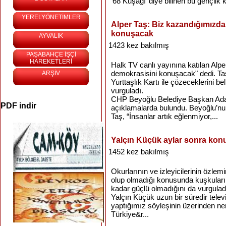
‘68 Kuşağı’ diye bilinen bu gençlik
YERELYÖNETİMLER
Alper Taş: Biz kazandığımızd
konuşacak
AYVALIK
1423 kez bakılmış
PAŞABAHÇE İŞÇİ
HAREKETLERİ
Halk TV canlı yayınına katılan Alp
demokrasisini konuşacak" dedi. Taş,
ARŞİV
Yurttaşlık Kartı ile çözeceklerini bel
vurguladı.
CHP Beyoğlu Belediye Başkan Adayı
PDF indir
açıklamalarda bulundu. Beyoğlu’nun 
Taş, “İnsanlar artık eğlenmiyor,...
Yalçın Küçük aylar sonra konu
1452 kez bakılmış
Okurlarının ve izleyicilerinin özlem
olup olmadığı konusunda kuşkuları 
kadar güçlü olmadığını da vurgulad
Yalçın Küçük uzun bir süredir tele
yaptığımız söyleşinin üzerinden nere
Türkiye&r...