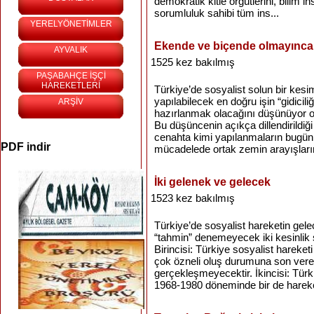
demokratik kitle örgütlerini, bilim i
sorumluluk sahibi tüm ins...
YERELYÖNETİMLER
Ekende ve biçende olmayınc
AYVALIK
1525 kez bakılmış
PAŞABAHÇE İŞÇİ
HAREKETLERİ
Türkiye’de sosyalist solun bir kesi
yapılabilecek en doğru işin “gidici
ARŞİV
hazırlanmak olacağını düşünüyor ol
Bu düşüncenin açıkça dillendirildiğ
cenahta kimi yapılanmaların bugü
PDF indir
mücadelede ortak zemin arayışların
İki gelenek ve gelecek
1523 kez bakılmış
Türkiye’de sosyalist hareketin gelec
“tahmin” denemeyecek iki kesinlik
Birincisi: Türkiye sosyalist hareke
çok özneli oluş durumuna son vere
gerçekleşmeyecektir. İkincisi: Türki
1968-1980 döneminde bir de hareke