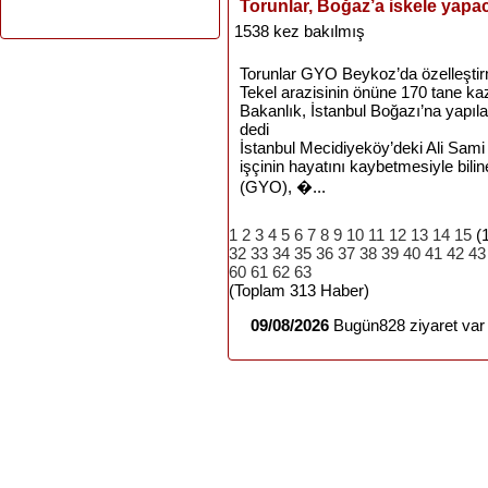
Torunlar, Boğaz’a iskele yapa
1538 kez bakılmış
Torunlar GYO Beykoz’da özelleştirme
Tekel arazisinin önüne 170 tane ka
Bakanlık, İstanbul Boğazı’na yapılac
dedi
İstanbul Mecidiyeköy’deki Ali Sami
işçinin hayatını kaybetmesiyle bili
(GYO), �...
1
2
3
4
5
6
7
8
9
10
11
12
13
14
15
(
32
33
34
35
36
37
38
39
40
41
42
43
60
61
62
63
(Toplam 313 Haber)
09/08/2026
Bugün828 ziyaret var 