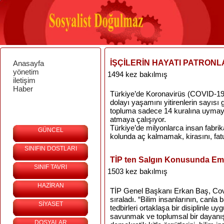
İŞÇİLERİN HAYATI PATRONL
Anasayfa
yönetim
1494 kez bakılmış
iletişim
Haber
Türkiye’de Koronavirüs (COVID-19)
dolayı yaşamını yitirenlerin sayısı 
topluma sadece 14 kuralına uymayı 
atmaya çalışıyor.
Türkiye’de milyonlarca insan fabrik
GÜNCEL
kolunda aç kalmamak, kirasını, fatu
SINIFIN DOSTLARI
TİP ten Salgın Konusunda Eme
SINIF TAVRI
1503 kez bakılmış
HAZİRAN
TİP Genel Başkanı Erkan Baş, Covi
sıraladı. “Bilim insanlarının, canla
SİYASET
tedbirleri ortaklaşa bir disiplinle u
savunmak ve toplumsal bir dayanış
DOSYALAR