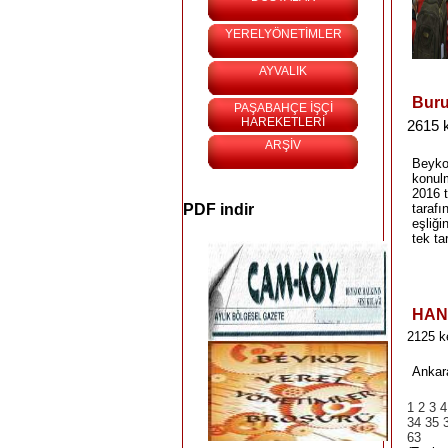
YERELYÖNETİMLER
AYVALIK
Buru
PAŞABAHÇE İŞÇİ
HAREKETLERİ
2615 
ARŞİV
Beyko
konulm
2016 
PDF indir
tarafı
eşliği
tek tar
HAN
2125 k
Ankar
1
2
3
4
34
35
63