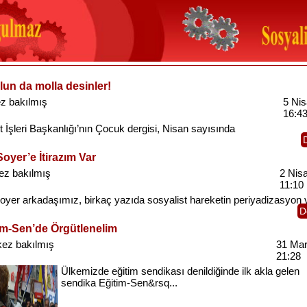
lun da molla desinler!
z bakılmış
5 Ni
16:4
t
İşleri
Başkanlığı’nın
Çocuk
dergisi
,
Nisan
sayısında
oyer’e İtirazım Var
ez bakılmış
2 Nis
11:10
oyer
arkadaşımız
,
birkaç
yazıda
sosyalist
hareketin
periyadizasyon
D
im-Sen’de Örgütlenelim
kez bakılmış
31 Mar
21:28
Ülkemizde
eğitim
sendikası
denildiğinde
ilk
akla
gelen
sendika
Eğitim-Sen&rsq...