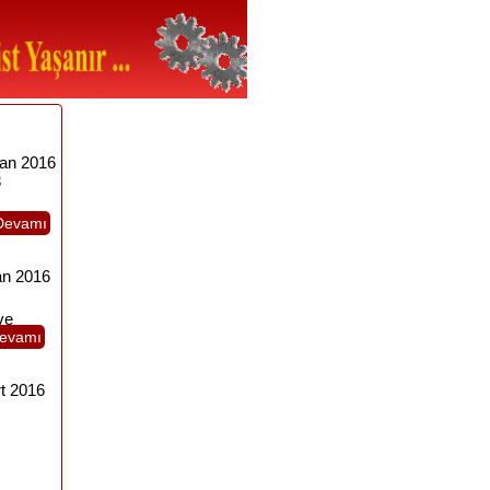
san 2016
3
Devamı
an 2016
ve
evamı
t 2016