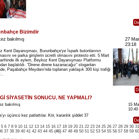
D
nbahçe Bizimdir
kez bakılmış
27 Mar
23:18
z Kent Dayanışması, Burunbahçe'ye İspark butonlarının
asını ve parka girişlerin ücretli olmasını protesto etti. 5 Mart
tarihinde ilk eylem, Beykoz Kent Dayanışması Platformu
ndan başlatıldı. “Direne direne kazanacağız” sloganları
nde, Paşabahçe Meydanı'nda toplanan yaklaşık 300 kişi trafiği
...
D
Gİ SİYASETİN SONUCU, NE YAPMALI?
ez bakılmış
15 Ma
10:40
a’yı
üçüncü
kez
patlattılar
.
Kör
,
karanlık
şiddet
37
D
5
6
7
8
9
10
11
12
13
14
15
16
17
18
19
20
21
22
23
24
25
26
27
28
29
30
3
36
37
38
39
40
41
42
43
44
45
(46)
47
48
49
50
51
52
53
54
55
56
57
58
59
6