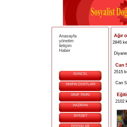
Ağır o
Anasayfa
yönetim
2845 ke
iletişim
Haber
Diyane
Can S
2515 k
GÜNCEL
Can
S
SINIFIN DOSTLARI
Eğit
SINIF TAVRI
2102 
HAZİRAN
SİYASET
DOSYALAR