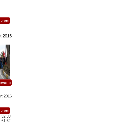
evamı
t 2016
evamı
rt 2016
evamı
1
32
33
0
61
62