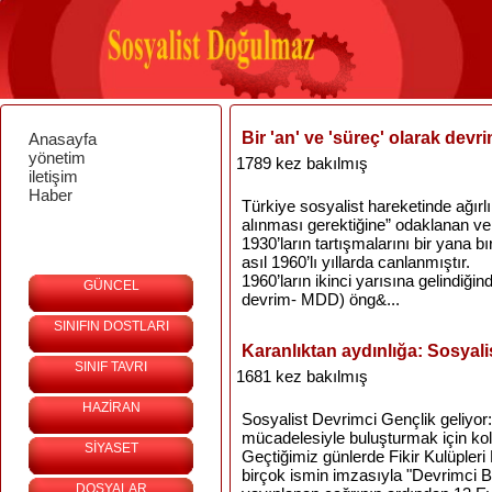
Bir 'an' ve 'süreç' olarak devr
Anasayfa
yönetim
1789 kez bakılmış
iletişim
Haber
Türkiye sosyalist hareketinde ağırlı
alınması gerektiğine” odaklanan ve 
1930’ların tartışmalarını bir yana bı
asıl 1960’lı yıllarda canlanmıştır.
1960’ların ikinci yarısına gelindiğ
GÜNCEL
devrim- MDD) öng&...
SINIFIN DOSTLARI
Karanlıktan aydınlığa: Sosyali
SINIF TAVRI
1681 kez bakılmış
HAZİRAN
Sosyalist Devrimci Gençlik geliyor: Ün
mücadelesiyle buluşturmak için koll
SİYASET
Geçtiğimiz günlerde Fikir Kulüpler
birçok ismin imzasıyla "Devrimci Bi
DOSYALAR