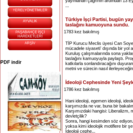
yayınlanan çağrının ardından 13 Ey
...
YERELYÖNETİMLER
Türkiye İşçi Partisi, bugün ya
AYVALIK
taslağını kamuoyuna sundu.
1783 kez bakılmış
PAŞABAHÇE İŞÇİ
HAREKETLERİ
TİP Kurucu Meclis üyesi Can Soyer: T
ARŞİV
mücadele siyaseti' dışında bir yol 
Kuruluş çalışmalarında sona yakla
taslağını kamuoyuyla paylaştı. Pro
PDF indir
katkılarla sonlandıracağını duyura
metni ve sürecin nasıl ilerleyeceğin
İdeoloji Cephesinde Yeni Şeyl
1786 kez bakılmış
Hani ideoloji, egemen ideoloji, ideo
karşımızda ne var, buna bir bakalı
Karşımızdaki hangisi: Liberalizm, mi
devletçilik?
Sonra, hangi kesimden söz ediyoruz:
yoksa kimi ideolojik motiflere bir ş
İdeoloji cephe...