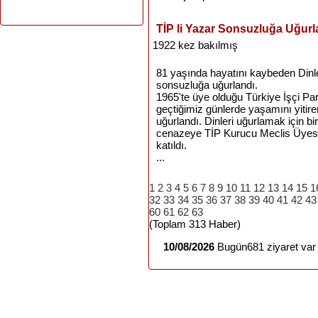
TİP li Yazar Sonsuzluğa Uğurl
1922 kez bakılmış
81 yaşında hayatını kaybeden Dinler,
sonsuzluğa uğurlandı.
1965'te üye olduğu Türkiye İşçi Par
geçtiğimiz günlerde yaşamını yiti
uğurlandı. Dinleri uğurlamak için b
cenazeye TİP Kurucu Meclis Üyesi 
katıldı.
...
1
2
3
4
5
6
7
8
9
10
11
12
13
14
15
1
32
33
34
35
36
37
38
39
40
41
42
43
60
61
62
63
(Toplam 313 Haber)
10/08/2026
Bugün681 ziyaret var 