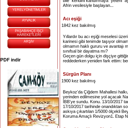
bile "kendini kandırmaya" yeterli "ayn
Afrin vesilesiyle başlayan...
YERELYÖNETİMLER
Acı eşiği
AYVALIK
1842 kez bakılmış
PAŞABAHÇE İŞÇİ
HAREKETLERİ
Yıllardır bu acı eşiği meselesi üze
karinesi gibi tenimde taşıyor olma
ARŞİV
olmamın haklı gururu ve avantajı m
sınıfsal bir dayatma mı?
Geçen gün dolgu için dişçiye gittiğ
PDF indir
reddederken yeniden fark ettim: be
Sürgün Planı
1900 kez bakılmış
Beykoz'da Çiğdem Mahallesi halkı,
yerinden edilmesine yol açacak Nazım
İBB'ye sundu. Konu. 13/10/2017 tarih
17/10/2017 tarihinde onandıktan so
askıya çıkartılan 1/5000 ölçekli B
Koruma Amaçlı Revizyon1. Etap N