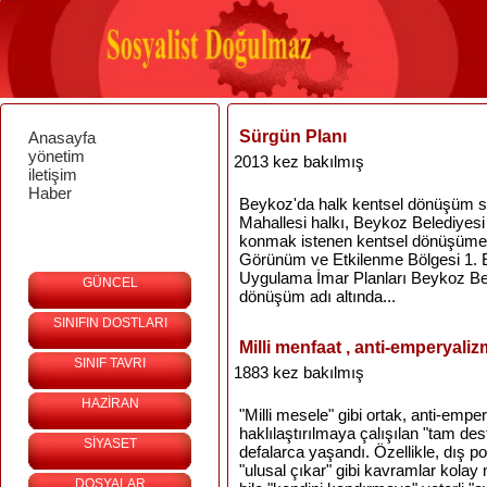
Sürgün Planı
Anasayfa
yönetim
2013 kez bakılmış
iletişim
Haber
Beykoz'da halk kentsel dönüşüm s
Mahallesi halkı, Beykoz Belediyesi
konmak istenen kentsel dönüşüme k
Görünüm ve Etkilenme Bölgesi 1. 
Uygulama İmar Planları Beykoz Bel
GÜNCEL
dönüşüm adı altında...
SINIFIN DOSTLARI
Milli menfaat , anti-emperyali
SINIF TAVRI
1883 kez bakılmış
HAZİRAN
"Milli mesele" gibi ortak, anti-emper
haklılaştırılmaya çalışılan "tam de
SİYASET
defalarca yaşandı. Özellikle, dış p
"ulusal çıkar" gibi kavramlar kolay
DOSYALAR