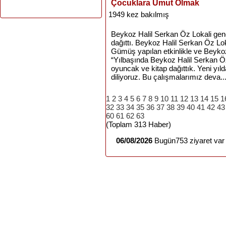
Çocuklara Umut Olmak
1949 kez bakılmış
Beykoz Halil Serkan Öz Lokali genç
dağıttı. Beykoz Halil Serkan Öz Lo
Gümüş yapılan etkinlikle ve Beyko
“Yılbaşında Beykoz Halil Serkan Öz
oyuncak ve kitap dağıttık. Yeni yı
diliyoruz. Bu çalışmalarımız deva..
1
2
3
4
5
6
7
8
9
10
11
12
13
14
15
1
32
33
34
35
36
37
38
39
40
41
42
43
60
61
62
63
(Toplam 313 Haber)
06/08/2026
Bugün753 ziyaret var 