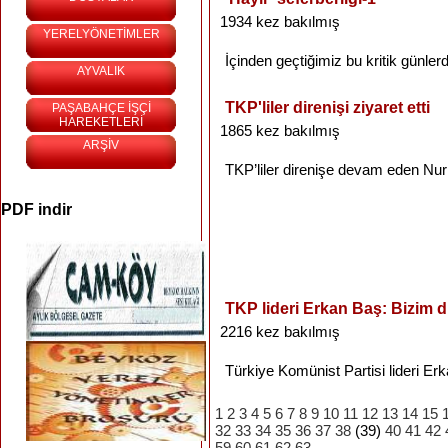
1934 kez bakılmış
YERELYÖNETİMLER
İçinden
geçtiğimiz
bu
kritik
günler
AYVALIK
TKP'liler direnişi ziyaret etti
PAŞABAHÇE İŞÇİ
HAREKETLERİ
1865 kez bakılmış
ARŞİV
TKP’liler
direnişe
devam
eden
Nur
PDF indir
TKP lideri Erkan Baş: Bizim 
2216 kez bakılmış
Türkiye
Komünist
Partisi
lideri
Erk
1
2
3
4
5
6
7
8
9
10
11
12
13
14
15
32
33
34
35
36
37
38
(39)
40
41
42
59
60
61
62
63