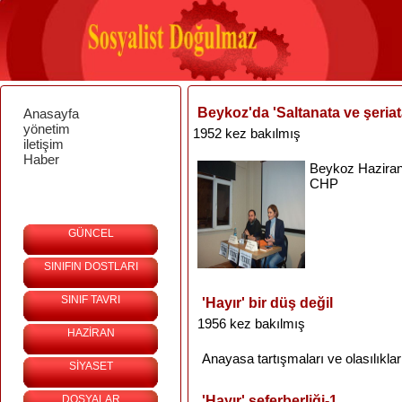
Beykoz'da 'Saltanata ve şeriata
Anasayfa
yönetim
1952 kez bakılmış
iletişim
Haber
Beykoz
Hazira
CHP
GÜNCEL
SINIFIN DOSTLARI
SINIF TAVRI
'Hayır' bir düş değil
1956 kez bakılmış
HAZİRAN
Anayasa
tartışmaları
ve
olasılıklar
SİYASET
DOSYALAR
'Hayır' seferberliği-1