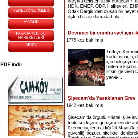
karşıya gelişten uzak duracaktır" 
HDK, EMEP, ÖDP, Halkevleri, EHP
YERELYÖNETİMLER
Odak Dergisi’den oluşan bir heye
ilişkin bir açıklamada bulu...
AYVALIK
Devrimci bir cumhuriyet için ile
PAŞABAHÇE İŞÇİ
HAREKETLERİ
1775 kez bakılmış
ARŞİV
Türkiye Komünis
kurtuluşu için, d
için buluşuyoru
PDF indir
binlerce kişi bir
Etkinliğe Gezi D
yan�...
Şişecam'da Yasaklanan Grev
1842 kez bakılmış
Şişecam’da örgütlü Kristal İş ile i
toplu sözleşme görüşmelerinde a
üzerine işçilerin aldığı 24 Mayıs’ta 
güvenliği bozucu nitelikte" denilerek