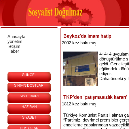
Beykoz'da imam hatip
Anasayfa
yönetim
2002 kez bakılmış
iletişim
Haber
4+4+4 uygulama
dönüştürülme sü
geldi. Gericileş
eğitimdeki dön
ediyor.
GÜNCEL
Daha önceki yıll
SINIFIN DOSTLARI
SINIF TAVRI
TKP'den 'çatışmasızlık kararı
1812 kez bakılmış
HAZİRAN
Türkiye Komünist Partisi, alınan ç
SİYASET
“Partimiz, devrimci prensipler çerçe
engelleme çabalarından vazgeçildiği 
DOSYALAR