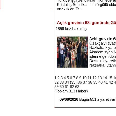
Türkiye İşçi Sendikaları Konfedera
Kristal İş Sendikası’nın örgütlü ol
ortaklıkları Tr...
Açlık grevinin 68. gününde G
1896 kez bakılmış
Açlık grevinin
Özakça’yı tiyat
Nazlıaka ziyaret 
Akademisyen N
işlerine geri dö
Destek ziyareti
Nazlıaka, utanma
1
2
3
4
5
6
7
8
9
10
11
12
13
14
15
1
32
33
34
(35)
36
37
38
39
40
41
42
4
59
60
61
62
63
(Toplam 313 Haber)
09/08/2026
Bugün851 ziyaret var 