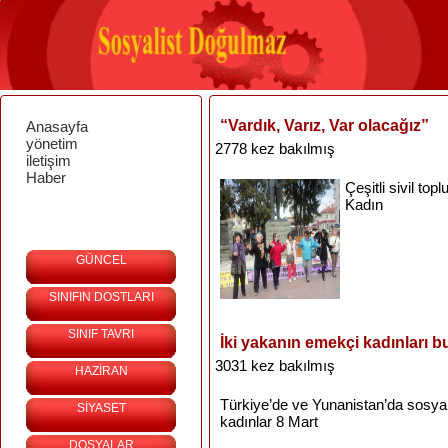
“Vardık, Varız, Var olacağız”
Anasayfa
yönetim
2778 kez bakılmış
iletişim
Haber
Çeşitli
sivil
topl
Kadın
GÜNCEL
SINIFIN DOSTLARI
SINIF TAVRI
İki yakanın emekçi kadınları b
3031 kez bakılmış
HAZİRAN
Türkiye’de
ve
Yunanistan’da
sosya
SİYASET
kadınlar
8 Mart
DOSYALAR