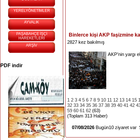
YERELYÖNETİMLER
AYVALIK
PAŞABAHÇE İŞÇİ
Binlerce kişi AKP faşizmine k
HAREKETLERİ
2827 kez bakılmış
ARŞİV
AKP’nin
yargı
e
PDF indir
1
2
3
4
5
6
7
8
9
10
11
12
13
14
15
32
33
34
35
36
37
38
39
40
41
42
4
59
60
61
62
(63)
(Toplam 313 Haber)
07/08/2026
Bugün10 ziyaret var S