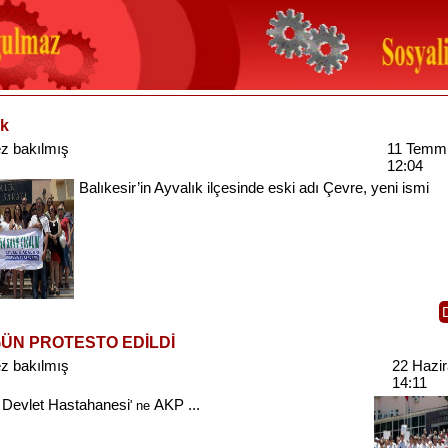
ık
z bakılmış
11 Temm
12:04
Balıkesir’in
Ayvalık
ilçesinde
eski
adı
Çevre
,
yeni
ismi
ÜN PROTESTO EDİLDİ
z bakılmış
22 Hazi
14:11
Devlet
Hastahanesi
AKP
...
' ne