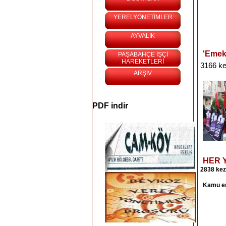
YERELYÖNETİMLER
AYVALIK
'Emekç
PAŞABAHÇE İŞÇİ
HAREKETLERİ
3166 ke
ARŞİV
PDF indir
HER Y
2838 kez
Kamu
e