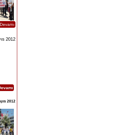
Devamı
ıs 2012
Devamı
ayıs 2012
7