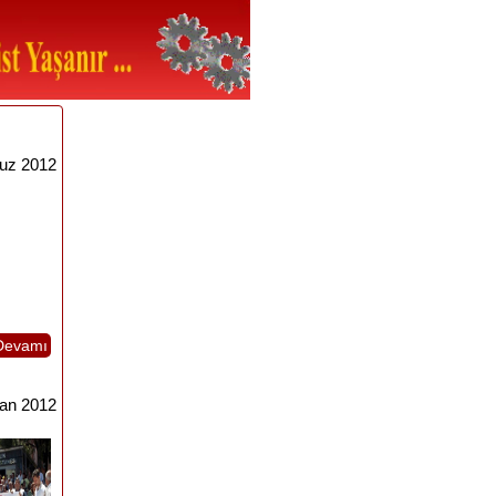
uz 2012
Devamı
ran 2012