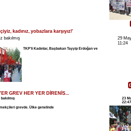
iyiz, kadınız, yobazlara karşıyız!'
z bakılmış
29 May
11:24
TKP'li
Kadınlar
,
Başbakan
Tayyip
Erdoğan
ve
ER GREV HER YER DİRENİŞ...
 bakılmış
23 M
22:4
mekçileri
grevde
.
Ülke
genelinde