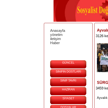
Ayval
Anasayfa
yönetim
3126 ke
iletişim
Haber
GÜNCEL
SINIFIN DOSTLARI
SINIF TAVRI
SÜRG
3459 ke
HAZİRAN
Ayvalık
SİYASET
DOSYALAR