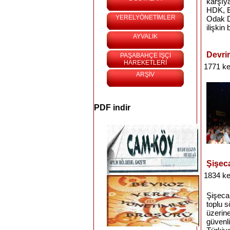
karşıy
HDK, E
YERELYÖNETİMLER
Odak D
ilişkin
AYVALIK
Devrim
PAŞABAHÇE İŞÇİ
HAREKETLERİ
1771 ke
ARŞİV
PDF indir
Şişec
1834 ke
Şişecam
toplu 
üzerine
güvenli