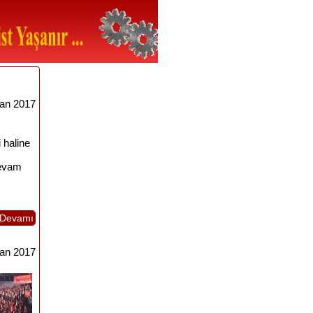
ran 2017
 haline
devam
Devamı
ran 2017