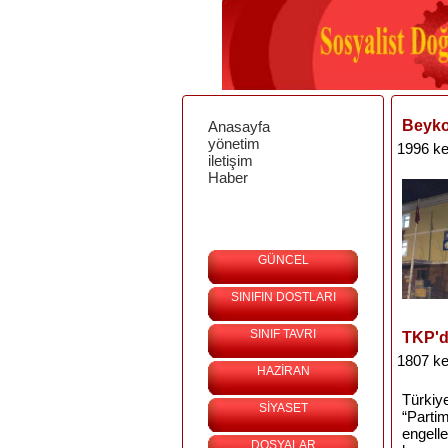
Beyko
Anasayfa
yönetim
1996 ke
iletişim
Haber
GÜNCEL
SINIFIN DOSTLARI
SINIF TAVRI
TKP'de
1807 ke
HAZİRAN
Türkiye
SİYASET
“Partim
engelle
DOSYALAR