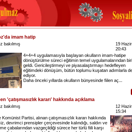
z'da imam hatip
z bakılmış
19 Hazi
20:43
4+4+4 uygulamasıyla başlayan okulların imam-hatipe
dönüştürülme süreci eğitimin temel uygulamalarından biri
geldi. Gericileştirmeyi ve piyasalaştırmayı hedefleyen
eğitimdeki dönüşüm, bütün toplumu kuşatan adımlarla 
ediyor.
Daha önceki yıllarda okulların bünyesinde fiilen aç...
n 'çatışmasızlık kararı' hakkında açıklama
z bakılmış
12 Hazi
15:34
 Komünist Partisi, alınan çatışmasızlık kararı hakkında
iz, devrimci prensipler çerçevesinde kalındığı, saldırı ve
me çabalarından vazgeçildiği sürece her türlü fiili karşı