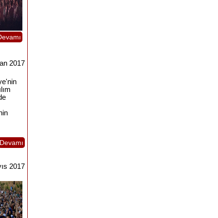
Devamı
ran 2017
ye'nin
ılım
de
nin
Devamı
ıs 2017