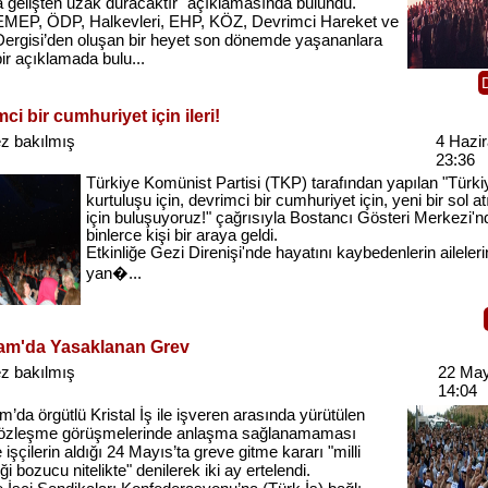
a gelişten uzak duracaktır" açıklamasında bulundu.
MEP, ÖDP, Halkevleri, EHP, KÖZ, Devrimci Hareket ve
ergisi’den oluşan bir heyet son dönemde yaşananlara
 bir açıklamada bulu...
ci bir cumhuriyet için ileri!
z bakılmış
4 Hazi
23:36
Türkiye Komünist Partisi (TKP) tarafından yapılan "Türki
kurtuluşu için, devrimci bir cumhuriyet için, yeni bir sol at
için buluşuyoruz!" çağrısıyla Bostancı Gösteri Merkezi'n
binlerce kişi bir araya geldi.
Etkinliğe Gezi Direnişi'nde hayatını kaybedenlerin aileleri
yan�...
am'da Yasaklanan Grev
z bakılmış
22 May
14:04
’da örgütlü Kristal İş ile işveren arasında yürütülen
sözleşme görüşmelerinde anlaşma sağlanamaması
 işçilerin aldığı 24 Mayıs’ta greve gitme kararı "milli
ği bozucu nitelikte" denilerek iki ay ertelendi.