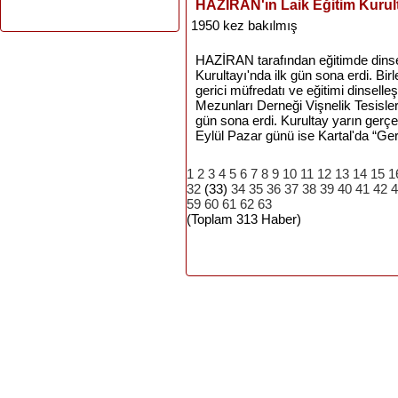
HAZİRAN'ın Laik Eğitim Kurul
1950 kez bakılmış
HAZİRAN tarafından eğitimde dins
Kurultayı'nda ilk gün sona erdi. B
gerici müfredatı ve eğitimi dinsel
Mezunları Derneği Vişnelik Tesisleri
gün sona erdi. Kurultay yarın gerç
Eylül Pazar günü ise Kartal'da “Geri
1
2
3
4
5
6
7
8
9
10
11
12
13
14
15
1
32
(33)
34
35
36
37
38
39
40
41
42
4
59
60
61
62
63
(Toplam 313 Haber)