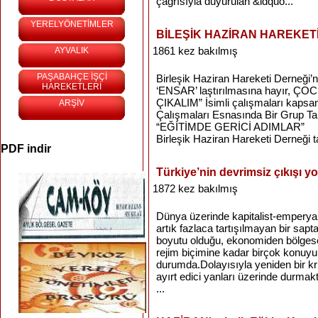
çağrısıyla duyurulan &ldquo...
YERELYÖNETİMLER
BİLEŞİK HAZİRAN HAREKET
1861 kez bakılmış
AYVALIK
PAŞABAHÇE İŞÇİ
Birleşik Haziran Hareketi Derneği’ni
HAREKETLERİ
‘ENSAR’ laştırılmasına hayır,
ÇIKALIM” İsimli çalışmaları kaps
ARŞİV
Çalışmaları Esnasında Bir Grup Tar
“EĞİTİMDE GERİCİ ADIMLAR”
Birleşik Haziran Hareketi Derneği t
PDF indir
Türkiye’nin devrimsiz çıkışı yo
1872 kez bakılmış
Dünya üzerinde kapitalist-emperyal
artık fazlaca tartışılmayan bir sapta
boyutu olduğu, ekonomiden bölgesel 
rejim biçimine kadar birçok konuyu
durumda.Dolayısıyla yeniden bir kri
ayırt edici yanları üzerinde durmak
...