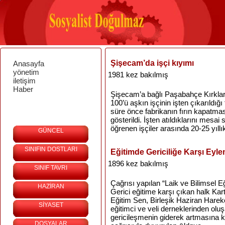
Şişecam’da işçi kıyımı
Anasayfa
yönetim
1981 kez bakılmış
iletişim
Haber
Şişecam’a bağlı Paşabahçe Kırklarel
100’ü aşkın işçinin işten çıkarıldığ
süre önce fabrikanın fırın kapatmas
gösterildi. İşten atıldıklarını mesa
öğrenen işçiler arasında 20-25 yıllık 
GÜNCEL
SINIFIN DOSTLARI
Eğitimde Gericiliğe Karşı Eyl
1896 kez bakılmış
SINIF TAVRI
Çağrısı yapılan “Laik ve Bilimsel E
HAZİRAN
Gerici eğitime karşı çıkan halk Ka
Eğitim Sen, Birleşik Haziran Hareketi
SİYASET
eğitimci ve veli derneklerinden ol
gericileşmenin giderek artmasına k
DOSYALAR