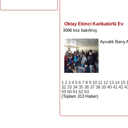
Oktay Ekinci Karikatürlü Ev
3086 kez bakılmış
Ayvalık
Barış
1
2
3
4
5
6
7
8
9
10
11
12
13
14
15
32
33
34
35
36
37
38
39
40
41
42
4
59
60
61
62
63
(Toplam 313 Haber)