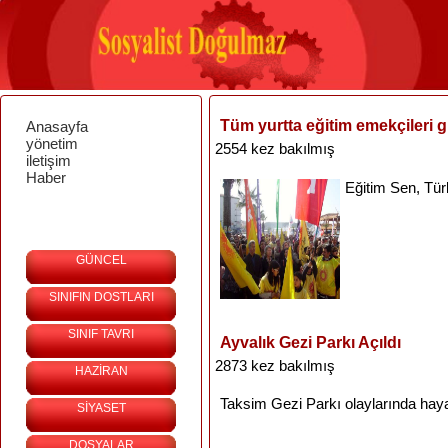
Tüm yurtta eğitim emekçileri 
Anasayfa
yönetim
2554 kez bakılmış
iletişim
Haber
Eğitim
Sen,
Tür
GÜNCEL
SINIFIN DOSTLARI
SINIF TAVRI
Ayvalık Gezi Parkı Açıldı
2873 kez bakılmış
HAZİRAN
Taksim
Gezi
Parkı
olaylarında
haya
SİYASET
DOSYALAR