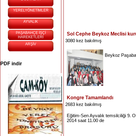
YERELYÖNETİMLER
AYVALIK
PAŞABAHÇE İŞÇİ
Sol Cephe Beykoz Meclisi kur
HAREKETLERİ
3080 kez bakılmış
ARŞİV
Beykoz
Paşab
PDF indir
Kongre Tamamlandı
2683 kez bakılmış
Eğitim-Sen
Ayvalık
temsilciliği
9.
O
2014
saat
11.00 de