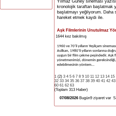
Yılmaz Güney sineması yazısın
kronolojik taraftan başlatmak 
başlatmayı yeğliyorum. Daha so
hareket etmek kaydı ile.
Aşk Filmlerinin Unutulmaz Yö
1644 kez bakılmış
1960 ve 70’li yılların Yeşilçam sinem
Asilkan, 1980’li yılların sonlarına do
uygun bir film çekme peşindedir. Aşk fi
yönetmenimizi, dönemin gereksindiği,
edebilmesinin yöntem...
1
(2)
3
4
5
6
7
8
9
10
11
12
13
14
15
32
33
34
35
36
37
38
39
40
41
42
43
60
61
62
63
(Toplam 313 Haber)
07/08/2026
Bugün9 ziyaret var Si