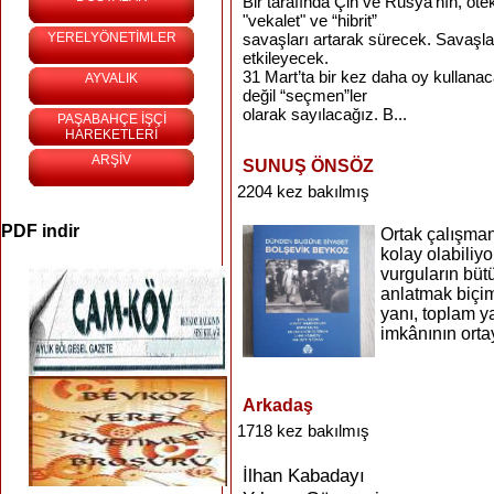
Bir tarafında Çin ve Rusya’nın, ötek
"vekalet" ve “hibrit”
YERELYÖNETİMLER
savaşları artarak sürecek. Savaşlar
etkileyecek.
31 Mart’ta bir kez daha oy kullanaca
AYVALIK
değil “seçmen”ler
olarak sayılacağız. B...
PAŞABAHÇE İŞÇİ
HAREKETLERİ
ARŞİV
SUNUŞ ÖNSÖZ
2204 kez bakılmış
PDF indir
Ortak çalışma
kolay olabiliyo
vurguların bü
anlatmak biçim
yanı, toplam y
imkânının orta
Arkadaş
1718 kez bakılmış
İlhan Kabadayı