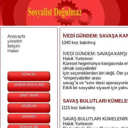
İVEDİ GÜNDEM: SAVAŞA KAR
Anasayfa
yönetim
1040 kez bakılmış
iletişim
Haber
İVEDİ GÜNDEM: SAVAŞA KARŞI
Haluk Yurtsever
Küresel hegemonya kavgasında empe
olmak sosyalistler
için seçeneklerden biri değil. Öte 
GÜNCEL
“emperyalistler arası
savaş”a ve “sınır ötesi operasyonl
SINIFIN DOSTLARI
Etkili bir sosyalist siyaset için yaln
SINIF TAVRI
SAVAŞ BULUTLARI KÜMEL
HAZİRAN
1115 kez bakılmış
SİYASET
SAVAŞ BULUTLARI KÜMELENİ
Haluk Yurtsever
DOSYALAR